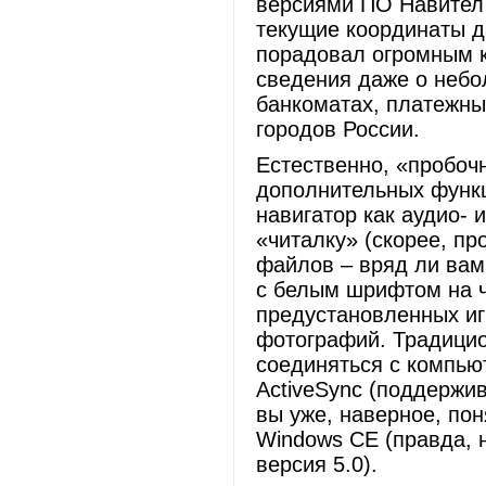
версиями ПО Навител 
текущие координаты д
порадовал огромным к
сведения даже о небо
банкоматах, платежных
городов России.
Естественно, «пробочн
дополнительных функц
навигатор как аудио- 
«читалку» (скорее, пр
файлов – вряд ли вам 
с белым шрифтом на ч
предустановленных иг
фотографий. Традицио
соединяться с компью
ActiveSync (поддержив
вы уже, наверное, по
Windows CE (правда, 
версия 5.0).