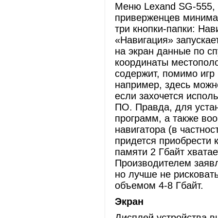
Меню Lexand SG-555, 
приверженцев минима
три кнопки-папки: На
«Навигация» запускае
на экран данные по сп
координаты местополо
содержит, помимо игр 
например, здесь можн
если захочется исполь
ПО. Правда, для уста
программ, а также во
навигатора (в частнос
придется приобрести 
памяти 2 Гбайт хвата
Производителем заявл
но лучше не рисковать
объемом 4-8 Гбайт.
Экран
Дисплей устройства в