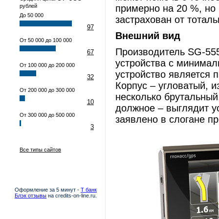
рублей
примерно на 20 %, но 
До 50 000
застрахован от тоталь
97
Внешний вид
От 50 000 до 100 000
Производитель SG-555
67
устройства с минимал
От 100 000 до 200 000
устройство является 
32
Корпус – угловатый, и
От 200 000 до 300 000
несколько брутальный,
10
должное – выглядит ус
От 300 000 до 500 000
заявлено в слогане п
3
Все типы сайтов
Оформление за 5 минут -
Т банк
Блэк отзывы
на credits-on-line.ru.