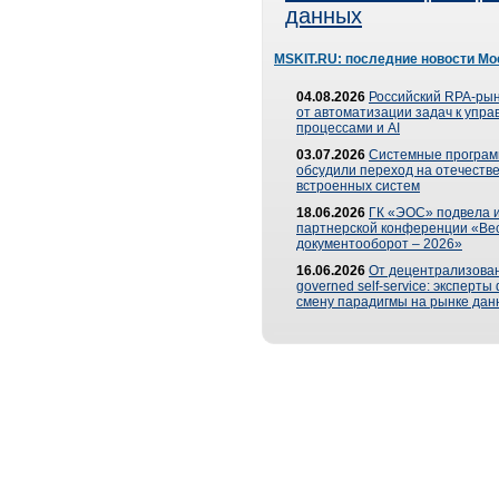
данных
MSKIT.RU: последние новости Мо
04.08.2026
Российский RPA-рын
от автоматизации задач к упр
процессами и AI
03.07.2026
Системные програ
обсудили переход на отечеств
встроенных систем
18.06.2026
ГК «ЭОС» подвела и
партнерской конференции «Ве
документооборот – 2026»
16.06.2026
От децентрализован
governed self-service: эксперт
смену парадигмы на рынке дан