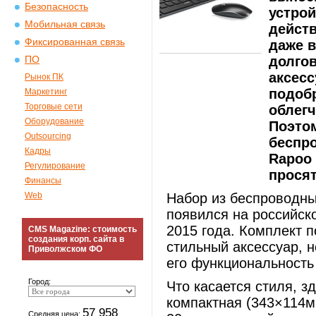
Безопасность
устрой
Мобильная связь
действ
Фиксированная связь
даже в
долго
ПО
аксесс
Рынок ПК
подоб
Маркетинг
Торговые сети
облегч
Оборудование
Поэто
Outsourcing
беспр
Кадры
Rapoo 
Регулирование
просят
Финансы
Web
Набор из беспроводн
появился на российск
2015 года. Комплект п
CMS Magazine: стоимость
создания корп. сайта в
стильный аксессуар, н
Приволжском ФО
его функциональность 
Город:
Что касается стиля, з
компактная (343×114мм
57 958
Средняя цена: