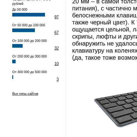
20 мм – в самой толс
рублей
питания), с частично
До 50 000
белоснежными клавиша
97
также черный цвет). К
От 50 000 до 100 000
ощущается цельной, л
67
скрипы, люфты и друг
От 100 000 до 200 000
обнаружить не удалось
32
клавиатуру на коленя
(да, такое тоже возмож
От 200 000 до 300 000
10
От 300 000 до 500 000
3
Все типы сайтов