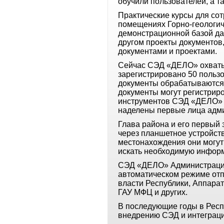
обучили пользователей, а т
Практические курсы для со
помещениях Горно-геологич
демонстрационной базой да
другом проекты документов,
документами и проектами.
Сейчас СЭД «ДЕЛО» охватыв
зарегистрировано 50 польз
документы обрабатываются 
документы могут регистрир
инструментов СЭД «ДЕЛО» р
наделены первые лица админ
Глава района и его первый 
через планшетное устройств
местонахождения они могут
искать необходимую информ
СЭД «ДЕЛО» Администрации 
автоматическом режиме отп
власти Республики, Аппара
ГАУ МФЦ и других.
В последующие годы в Респ
внедрению СЭД и интеграци