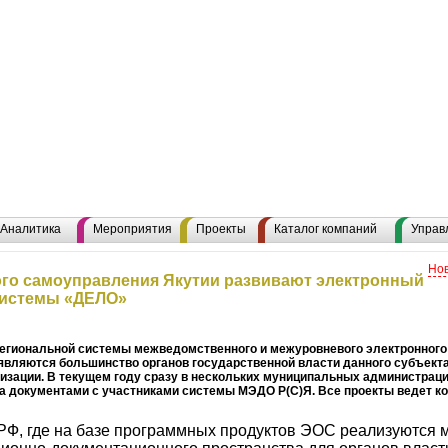
Аналитика
Мероприятия
Проекты
Каталог компаний
Управ
Нов
ого самоуправления Якутии развивают электронный
системы «ДЕЛО»
региональной системы межведомственного и межуровневого электронного
 являются большинство органов государственной власти данного субъекта
низации. В текущем году сразу в нескольких муниципальных администра
а документами с участниками системы МЭДО Р(С)Я. Все проекты ведет 
в РФ, где на базе программных продуктов ЭОС реализуются