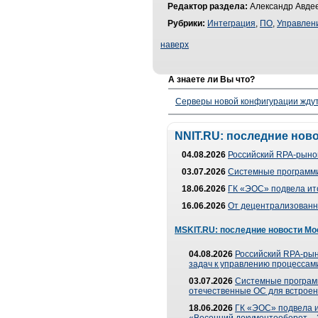
Редактор раздела:
Александр Авдее
Рубрики:
Интеграция
,
ПО
,
Управлен
наверх
А знаете ли Вы что?
Серверы новой конфигурации ждут 
NNIT.RU: последние нов
04.08.2026
Российский RPA-рынок
03.07.2026
Системные программи
18.06.2026
ГК «ЭОС» подвела ит
16.06.2026
От децентрализованно
MSKIT.RU: последние новости Мо
04.08.2026
Российский RPA-рын
задач к управлению процессами
03.07.2026
Системные програм
отечественные ОС для встроен
18.06.2026
ГК «ЭОС» подвела 