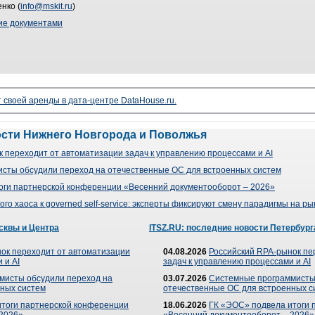
нко (
info@mskit.ru
)
ие документами
своей аренды в дата-центре DataHouse.ru.
ости Нижнего Новгорода и Поволжья
 переходит от автоматизации задач к управлению процессами и AI
сты обсудили переход на отечественные ОС для встроенных систем
оги партнерской конференции «Весенний документооборот – 2026»
го хаоса к governed self-service: эксперты фиксируют смену парадигмы на р
сквы и Центра
ITSZ.RU: последние новости Петербург
ок переходит от автоматизации
04.08.2026
Российский RPA-рынок пе
 и AI
задач к управлению процессами и AI
мисты обсудили переход на
03.07.2026
Системные программисты
ных систем
отечественные ОС для встроенных с
итоги партнерской конференции
18.06.2026
ГК «ЭОС» подвела итоги 