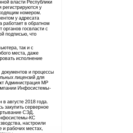
нной власти Республики
и регистрируются у
входящим номером.
ентом у адресата
а работает в обратном
 органов госвласти с
й подписью, что
ютера, так и с
юбого места, даже
ировать исполнение
ы документов и процессы
ельных лицензий для
ект Администрация МР
компании Инфосистемы-
в августе 2018 года.
ь закупить серверное
вертывание СЭД.
Инфосистемы-КС
зводства, настроили
 и рабочих местах,