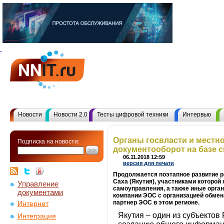
Новости
Новости 2.0
Тесты цифровой техники
Интервью
Органы госвласти и местн
Подписка на новости:
документооборот на базе 
06.11.2018 12:59
версия для печати
Продолжается поэтапное развитие 
Саха (Якутия), участниками которой
Управление
самоуправления, а также иные орга
документами
компании ЭОС с организацией обмен
партнер ЭОС в этом регионе.
Интернет
Якутия – один из субъекто
Интеграция