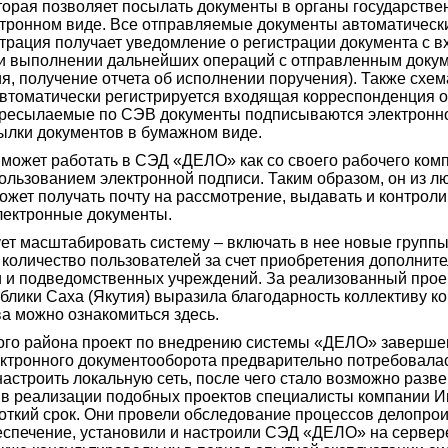
торая позволяет посылать документы в органы государстве
ектронном виде. Все отправляемые документы автоматическ
страция получает уведомление о регистрации документа с 
и выполнении дальнейших операций с отправленным докум
я, получение отчета об исполнении поручения). Также схем
втоматически регистрируется входящая корреспонденция от
ересылаемые по СЭВ документы подписываются электронно
ылки документов в бумажном виде.
может работать в СЭД «ДЕЛО» как со своего рабочего компь
пользованием электронной подписи. Таким образом, он из л
ожет получать почту на рассмотрение, выдавать и контрол
лектронные документы.
ует масштабировать систему – включать в нее новые групп
 количество пользователей за счет приобретения дополнит
и и подведомственных учреждений. За реализованный про
блики Саха (Якутия) выразила благодарность коллективу 
ва можно ознакомиться здесь.
го района проект по внедрению системы «ДЕЛО» завершен 
ктронного документооборота предварительно потребовалас
настроить локальную сеть, после чего стало возможно раз
 в реализации подобных проектов специалисты компании 
откий срок. Они провели обследование процессов делопрои
спечение, установили и настроили СЭД «ДЕЛО» на сервере