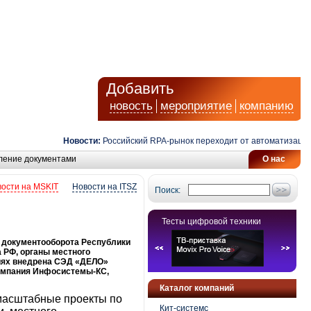
Добавить
новость
мероприятие
компанию
Новости:
Российский RPA-рынок переходит от автоматизации зад
ление документами
О нас
ости на MSKIT
Новости на ITSZ
Поиск:
Тесты цифровой техники
 документооборота Республики
 РФ, органы местного
циях внедрена СЭД «ДЕЛО»
компания Инфосистемы-КС,
Каталог компаний
 масштабные проекты по
Кит-системс