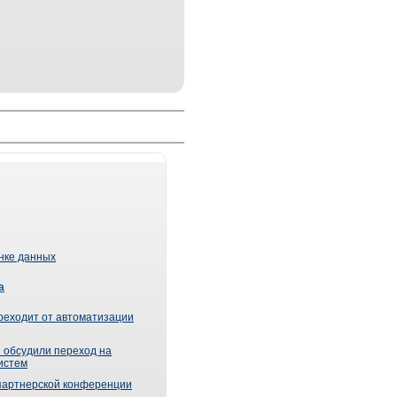
ынке данных
а
реходит от автоматизации
 обсудили переход на
истем
партнерской конференции