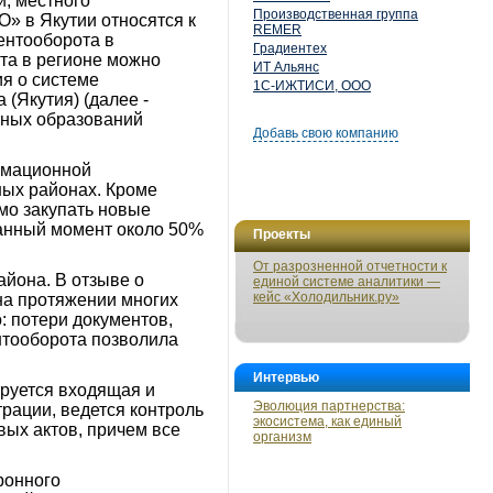
, местного
Производственная группа
» в Якутии относятся к
REMER
ентооборота в
Градиентех
та в регионе можно
ИТ Альянс
ия о системе
1С-ИЖТИСИ, ООО
(Якутия) (далее -
ьных образований
Добавь свою компанию
рмационной
ных районах. Кроме
мо закупать новые
данный момент около 50%
Проекты
От разрозненной отчетности к
йона. В отзыве о
единой системе аналитики —
кейс «Холодильник.ру»
на протяжении многих
: потери документов,
нтооборота позволила
Интервью
руется входящая и
Эволюция партнерства:
рации, ведется контроль
экосистема, как единый
вых актов, причем все
организм
ронного