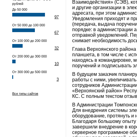
Взаимодействия» (СЭВ), ко
рублей
и другие организации в эл
До 50 000
адресата, при этом админи
97
Уведомления приходят и пр
(передача, выдача поручени
От 50 000 до 100 000
порядке: в администрации а
67
отправкой уведомлений. П
снимает необходимость дос
От 100 000 до 200 000
32
Глава Верхоянского района 
планшета, в том числе с ис
От 200 000 до 300 000
находясь в командировке, м
10
поручений и подписывать э
От 300 000 до 500 000
В будущем заказчик планир
3
работы с ними, увеличивать
сотрудников Администраци
«Верхоянский район» Респу
Все типы сайтов
КС. С полным текстом отзы
В Администрации Томпонско
Для внедрения системы эле
оборудование, протянуть и 
Благодаря большому опыту
завершили внедрение в кор
серверное программное обе