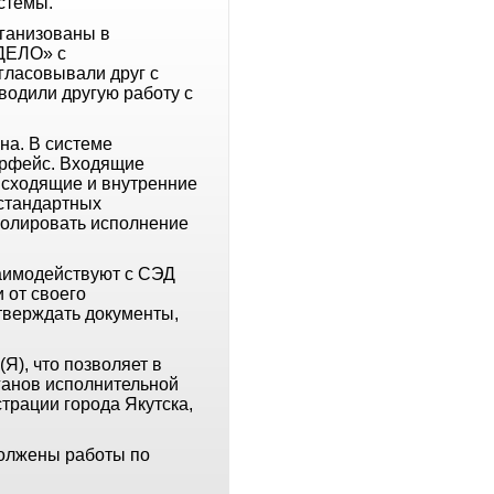
стемы.
ганизованы в
«ДЕЛО» с
гласовывали друг с
водили другую работу с
на. В системе
ерфейс. Входящие
исходящие и внутренние
 стандартных
ролировать исполнение
заимодействуют с СЭД
 от своего
тверждать документы,
), что позволяет в
ганов исполнительной
трации города Якутска,
должены работы по