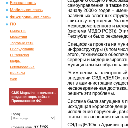
созданию общего информаци
Безопасность
самоуправления, а также п
Мобильная связь
началу 2000-х годов – име
различных властных структ
Фиксированная связь
считать утверждение Указом
ПО
межведомственного и межур
(система МЭДО РС(Я)). Эти
Рынок ПК
Республики было рекомендо
Маркетинг
Торговые сети
Специфика проекта на мун
инфраструктуры (в том числ
Оборудование
этого, техническое обеспеч
Outsourcing
серверы и модернизировать 
Кадры
муниципальных образовани
Регулирование
Этим летом на электронный
Финансы
внедрении СЭД «ДЕЛО», под
Web
лет в администрации сущес
несвоевременная доставка, 
CMS Magazine: стоимость
решить эти проблемы.
создания корп. сайта в
Приволжском ФО
Система была запущена в п
исходящая корреспонденция
исполнения поручений, рабо
Город:
этапы согласования выполн
СЭД «ДЕЛО» в Администрац
57 958
Средняя цена: