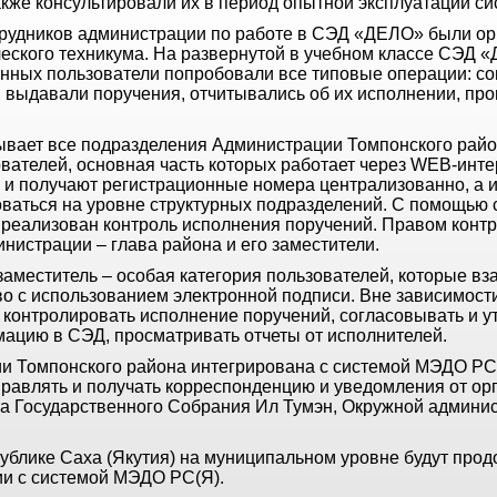
акже консультировали их в период опытной эксплуатации си
трудников администрации по работе в СЭД «ДЕЛО» были ор
еского техникума. На развернутой в учебном классе СЭД 
нных пользователи попробовали все типовые операции: со
 выдавали поручения, отчитывались об их исполнении, про
ает все подразделения Администрации Томпонского райо
ователей, основная часть которых работает через WEB-инт
и получают регистрационные номера централизованно, а 
оваться на уровне структурных подразделений. С помощью
еализован контроль исполнения поручений. Правом конт
истрации – глава района и его заместители.
заместитель – особая категория пользователей, которые в
о с использованием электронной подписи. Вне зависимости
 контролировать исполнение поручений, согласовывать и у
ацию в СЭД, просматривать отчеты от исполнителей.
Томпонского района интегрирована с системой МЭДО РС(Я
равлять и получать корреспонденцию и уведомления от ор
та Государственного Собрания Ил Тумэн, Окружной админис
ублике Саха (Якутия) на муниципальном уровне будут про
и с системой МЭДО РС(Я).