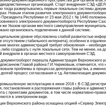
онно-документационного пространства для органов власти
одведомственных организаций. Старт внедрения СЭД «ДЕЛО
нно тогда развертывались первые локальные системы докум
урах. Новым этапом развития электронного документооборо
 Президента Республики от 23 мая 2012 г. № 1440 положен
овневого электронного документооборота Республики Саха 
м же Указом органам местного самоуправления муниципал
вано организовать подключение к данной системе.
иципальном уровне обусловлена слабой развитостью инфо
е отсутствием стабильного интернета), особенно в отдален
ение многих администраций требует обновления – необходи
либо создавать с нуля локальные сети. Тем не менее, на 
й внедрили в органах местного самоуправления СЭД.
 документооборот перешла Администрация Верхоянского ра
писанном Главой района Г.И.Чириковым, отмечается, что 
твовали проблемы в процессах делопроизводства, а именно
долгий процесс согласования и т.д. Автоматизация докуме
ромышленную эксплуатацию в июне 2018 г. В СЭД регистри
, постановления и распоряжения главы района и админист
та с проектами документов, в том числе нормативно-право
яются в электронном виде.
ии Верхоянского района оснащена опцией «Сервер Элект