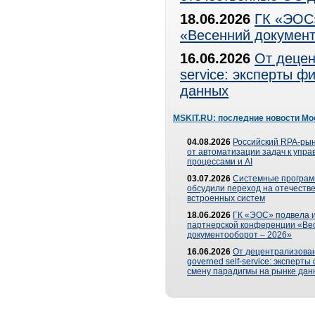
18.06.2026
ГК «ЭОС»
«Весенний документ
16.06.2026
От децен
service: эксперты 
данных
MSKIT.RU: последние новости Мо
04.08.2026
Российский RPA-рын
от автоматизации задач к упр
процессами и AI
03.07.2026
Системные програ
обсудили переход на отечеств
встроенных систем
18.06.2026
ГК «ЭОС» подвела и
партнерской конференции «Ве
документооборот – 2026»
16.06.2026
От децентрализован
governed self-service: эксперт
смену парадигмы на рынке дан