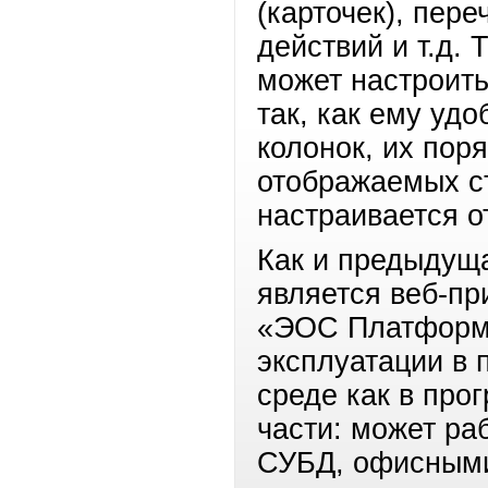
(карточек), пер
действий и т.д.
может настроит
так, как ему уд
колонок, их поря
отображаемых ст
настраивается о
Как и предыдуща
является веб-пр
«ЭОС Платформе
эксплуатации в
среде как в про
части: может ра
СУБД, офисными