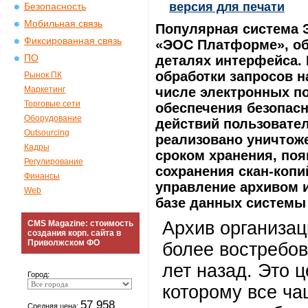
версия для печати
Безопасность
Мобильная связь
Популярная система 
Фиксированная связь
«ЭОС Платформе», об
ПО
деталях интерфейса. 
обработки запросов н
Рынок ПК
Маркетинг
числе электронных п
Торговые сети
обеспечения безопас
Оборудование
действий пользовател
Outsourcing
реализовано уничтож
Кадры
сроком хранения, по
Регулирование
сохранения скан-коп
Финансы
управление архивом 
Web
базе данных системы
Архив организац
CMS Magazine: стоимость
создания корп. сайта в
Приволжском ФО
более востребо
лет назад. Это 
Город:
которому все ча
57 958
Средняя цена: