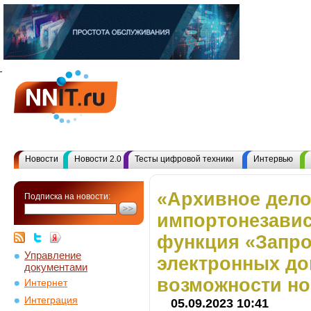
Новости
Новости 2.0
Тесты цифровой техники
Интервью
«Архивное дело»
Подписка на новости:
импортонезави
функция «Запро
Управление
электронных до
документами
возможности но
Интернет
Интеграция
05.09.2023 10:41