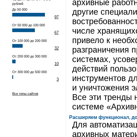
архивные работн
рублей
другие специал
До 50 000
97
востребованност
От 50 000 до 100 000
числе хранящих
67
привело к необх
От 100 000 до 200 000
разграничения п
32
От 200 000 до 300 000
системах, усов
10
действий пользо
От 300 000 до 500 000
инструментов дл
3
и уничтожения 
Все типы сайтов
Все эти тренды
системе «Архив
Расширяем функционал, до
Для автоматиза
архивных матери