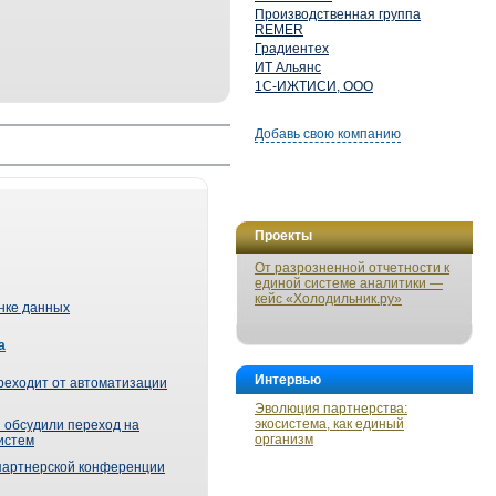
Производственная группа
REMER
Градиентех
ИТ Альянс
1С-ИЖТИСИ, ООО
Добавь свою компанию
Проекты
От разрозненной отчетности к
единой системе аналитики —
кейс «Холодильник.ру»
ынке данных
а
Интервью
реходит от автоматизации
Эволюция партнерства:
экосистема, как единый
 обсудили переход на
организм
истем
партнерской конференции