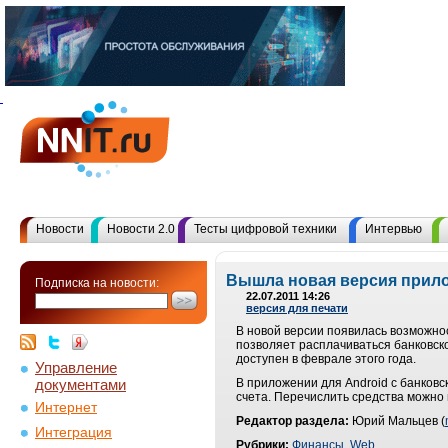
Новости
Новости 2.0
Тесты цифровой техники
Интервью
Вышла новая версия прило
Подписка на новости:
22.07.2011 14:26
версия для печати
В новой версии появилась возможнос
позволяет расплачиваться банковско
доступен в феврале этого года.
Управление
документами
В приложении для Android с банковс
счета. Перечислить средства можно
Интернет
Редактор раздела:
Юрий Мальцев (
Интеграция
Рубрики:
Финансы
,
Web