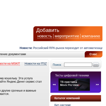
Добавить
новость
мероприятие
компанию
Новости:
Российский RPA-рынок переходит от автоматизации зад
ление документами
О нас
ости на MSKIT
Новости на ITSZ
Поиск:
Тесты цифровой техники
му кошельку. Эта услуга
айте Яндекс.Денег сервис стал
и другие срочные и важные
мается.
Каталог компаний
Кит-системс