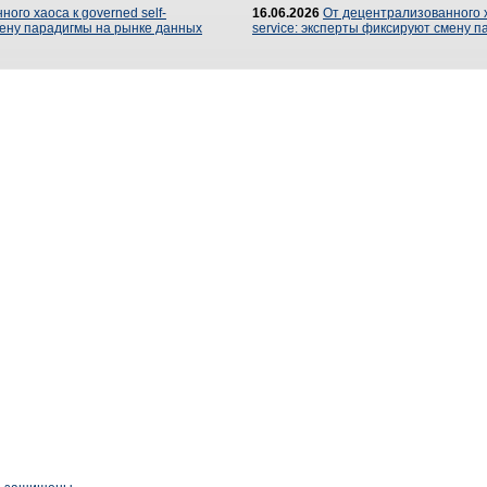
ого хаоса к governed self-
16.06.2026
От децентрализованного ха
мену парадигмы на рынке данных
service: эксперты фиксируют смену 