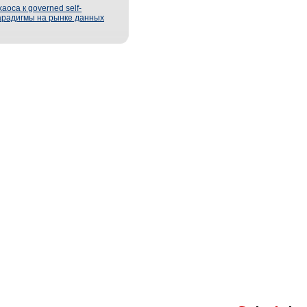
оса к governed self-
парадигмы на рынке данных