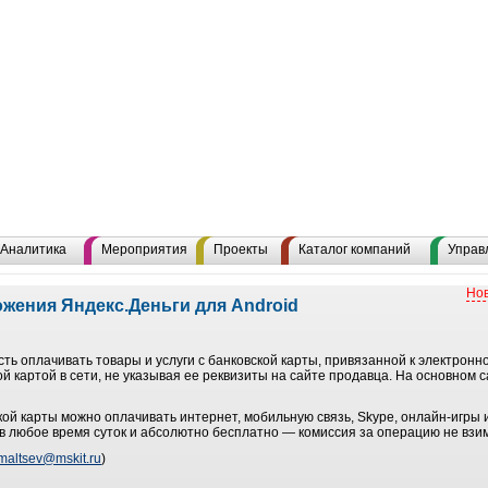
Аналитика
Мероприятия
Проекты
Каталог компаний
Управ
Нов
жения Яндекс.Деньги для Android
ть оплачивать товары и услуги с банковской карты, привязанной к электронно
й картой в сети, не указывая ее реквизиты на сайте продавца. На основном с
кой карты можно оплачивать интернет, мобильную связь, Skype, онлайн-игры 
 в любое время суток и абсолютно бесплатно — комиссия за операцию не взи
maltsev@mskit.ru
)