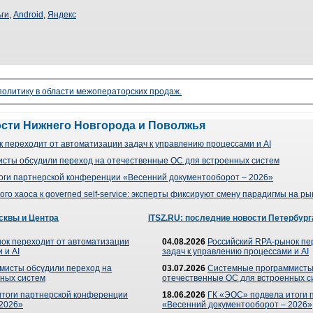
ьги
,
Android
,
Яндекс
 политику в области межоператорских продаж.
ости Нижнего Новгорода и Поволжья
 переходит от автоматизации задач к управлению процессами и AI
сты обсудили переход на отечественные ОС для встроенных систем
оги партнерской конференции «Весенний документооборот – 2026»
го хаоса к governed self-service: эксперты фиксируют смену парадигмы на р
сквы и Центра
ITSZ.RU: последние новости Петербург
ок переходит от автоматизации
04.08.2026
Российский RPA-рынок пе
 и AI
задач к управлению процессами и AI
мисты обсудили переход на
03.07.2026
Системные программисты
ных систем
отечественные ОС для встроенных с
итоги партнерской конференции
18.06.2026
ГК «ЭОС» подвела итоги 
 2026»
«Весенний документооборот – 2026»