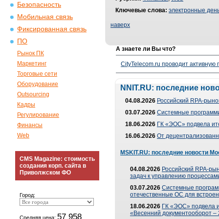
Безопасность
Ключевые слова:
электронные ден
Мобильная связь
наверх
Фиксированная связь
ПО
А знаете ли Вы что?
Рынок ПК
Маркетинг
CityTelecom.ru проводит активную
Торговые сети
Оборудование
NNIT.RU: последние нов
Outsourcing
04.08.2026
Российский RPA-рынок
Кадры
03.07.2026
Системные программи
Регулирование
18.06.2026
ГК «ЭОС» подвела ит
Финансы
Web
16.06.2026
От децентрализованно
MSKIT.RU: последние новости Мо
CMS Magazine: стоимость
создания корп. сайта в
04.08.2026
Российский RPA-рын
Приволжском ФО
задач к управлению процессами
03.07.2026
Системные програм
отечественные ОС для встроен
Город:
18.06.2026
ГК «ЭОС» подвела 
«Весенний документооборот –
57 958
Средняя цена: