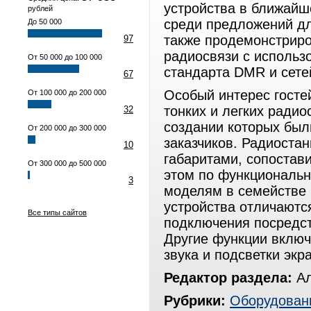
устройства в ближай
рублей
среди предложений дл
До 50 000
также продемонстриро
97
радиосвязи с исполь
От 50 000 до 100 000
стандарта DMR и сете
67
Особый интерес госте
От 100 000 до 200 000
тонких и легких ради
32
создании которых был
От 200 000 до 300 000
заказчиков. Радиоста
10
габаритами, сопоста
От 300 000 до 500 000
этом по функциональн
3
моделям в семействе
устройства отличаютс
Все типы сайтов
подключения посредст
Другие функции включ
звука и подсветки экр
Редактор раздела:
Ал
Рубрики:
Оборудован