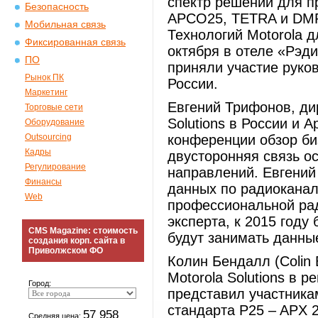
спектр решений для п
Безопасность
APCO25, TETRA и DM
Мобильная связь
Технологий Motorola д
Фиксированная связь
октября в отеле «Рэд
ПО
приняли участие руко
Рынок ПК
России.
Маркетинг
Евгений Трифонов, ди
Торговые сети
Solutions в России и 
Оборудование
Outsourcing
конференции обзор биз
Кадры
двусторонняя связь о
Регулирование
направлений. Евгений
Финансы
данных по радиоканал
Web
профессиональной ра
эксперта, к 2015 год
CMS Magazine: стоимость
будут занимать данные
создания корп. сайта в
Приволжском ФО
Колин Бендалл (Colin 
Motorola Solutions в
Город:
представил участник
стандарта P25 – APX 
57 958
Средняя цена: