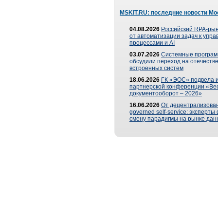
MSKIT.RU: последние новости Мо
04.08.2026
Российский RPA-рын
от автоматизации задач к упр
процессами и AI
03.07.2026
Системные програ
обсудили переход на отечеств
встроенных систем
18.06.2026
ГК «ЭОС» подвела и
партнерской конференции «Ве
документооборот – 2026»
16.06.2026
От децентрализован
governed self-service: эксперт
смену парадигмы на рынке дан