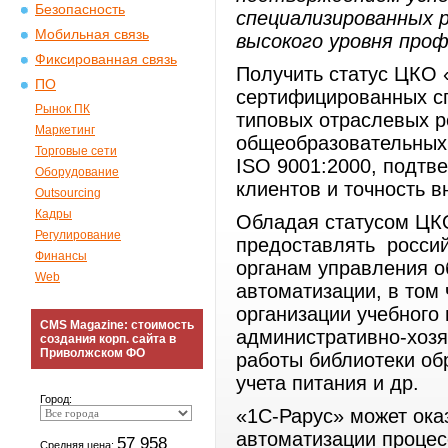
Безопасность
специализированных 
Мобильная связь
высокого уровня проф
Фиксированная связь
Получить статус ЦКО
ПО
сертифицированных с
Рынок ПК
типовых отраслевых 
Маркетинг
общеобразовательных
Торговые сети
ISO 9001:2000, подтв
Оборудование
клиентов и точность 
Outsourcing
Кадры
Обладая статусом ЦК
Регулирование
предоставлять росси
Финансы
органам управления о
Web
автоматизации, в том 
организации учебного 
CMS Magazine: стоимость
административно-хозя
создания корп. сайта в
Приволжском ФО
работы библиотеки об
учета питания и др.
Город:
«1С-Рарус» может ока
автоматизации проце
57 958
Средняя цена: