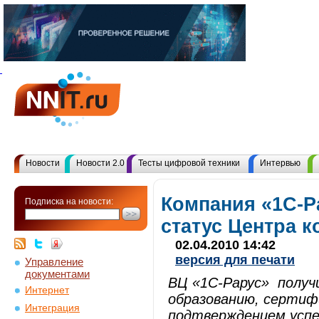
Новости
Новости 2.0
Тесты цифровой техники
Интервью
Компания «1С-Р
Подписка на новости:
статус Центра 
02.04.2010 14:42
версия для печати
Управление
документами
ВЦ «1С-Рарус» получ
Интернет
образованию, сертиф
Интеграция
подтверждением усп