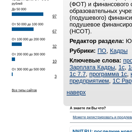
(ФОТ) и финансового 
рублей
До 50 000
образовательных учре
97
(подушевого) финанси
подушевое финансиров
От 50 000 до 100 000
(НСОТ).
67
От 100 000 до 200 000
Редактор раздела:
Юр
32
Рубрики:
ПО
,
Кадры
От 200 000 до 300 000
Ключевые слова:
пр
10
Зарплата Кадры
,
1с
,
1
От 300 000 до 500 000
1с 7.7
,
программа 1с
,
3
предприятием
,
1С Рар
Все типы сайтов
наверх
А знаете ли Вы что?
Можете регистрировать и продлев
NNIT.RU: последние нов