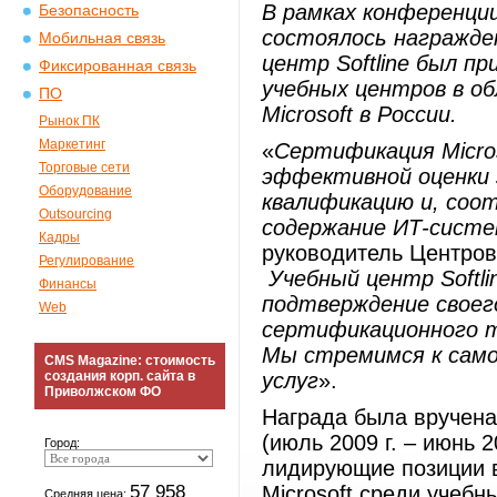
В рамках конференции
Безопасность
состоялось награжде
Мобильная связь
центр Softline был п
Фиксированная связь
учебных центров в о
ПО
Microsoft в России.
Рынок ПК
Маркетинг
«
Сертификация Micro
Торговые сети
эффективной оценки з
Оборудование
квалификацию и, соо
Outsourcing
содержание ИТ-сист
Кадры
руководитель Центров 
Регулирование
Учебный центр Softli
Финансы
подтверждение своег
Web
сертификационного т
Мы стремимся к само
CMS Magazine: стоимость
создания корп. сайта в
услуг
».
Приволжском ФО
Награда была вручена
(июль 2009 г. – июнь 
Город:
лидирующие позиции в
57 958
Microsoft среди учебн
Средняя цена: