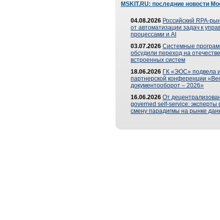
MSKIT.RU: последние новости Мо
04.08.2026
Российский RPA-рын
от автоматизации задач к упр
процессами и AI
03.07.2026
Системные програ
обсудили переход на отечеств
встроенных систем
18.06.2026
ГК «ЭОС» подвела и
партнерской конференции «Ве
документооборот – 2026»
16.06.2026
От децентрализован
governed self-service: эксперт
смену парадигмы на рынке дан