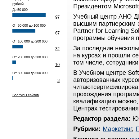
рублей
Президентом Microsof
До 50 000
Учебный центр АНО 
97
высшим партнерским ста
От 50 000 до 100 000
Partner for Learning S
67
программы обучения па
От 100 000 до 200 000
За последние нескольк
32
на курсах и прошли с
От 200 000 до 300 000
том числе, сотрудники
10
В Учебном центре Sof
От 300 000 до 500 000
авторизованных курсов
3
читаютсертифицирован
прохождения программ
Все типы сайтов
квалификацию можно,
Центрах тестирования 
Редактор раздела:
Юр
Рубрики:
Маркетинг
,