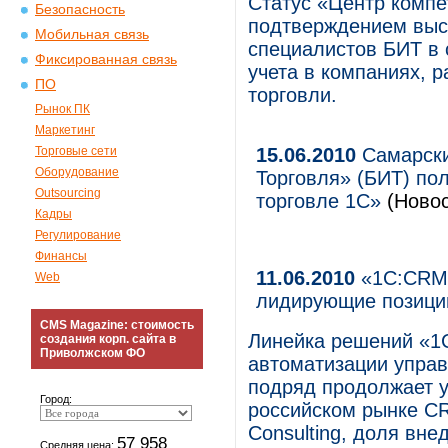
Статус «Центр компе
Безопасность
подтверждением выс
Мобильная связь
специалистов БИТ в
Фиксированная связь
учета в компаниях, 
ПО
торговли.
Рынок ПК
Маркетинг
Торговые сети
15.06.2010
Самарски
Оборудование
Торговля» (БИТ) по
Outsourcing
торговле 1С»
(Новос
Кадры
Регулирование
Финансы
11.06.2010
«1С:CRM»
Web
лидирующие позиции
CMS Magazine: стоимость
Линейка решений «1
создания корп. сайта в
Приволжском ФО
автоматизации управ
подряд продолжает 
Город:
российском рынке C
Consulting, доля вн
57 958
Средняя цена: