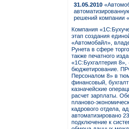
31.05.2010
«Автомоб
автоматизированную
решений компании «
Компания «1С:Бухуче
этап создания един
«Автомобайл», владе
Рунета в сфере торг
также печатного изд
«1С:Бухгалтерия 8»,
бюджетирование. ПР
Персоналом 8» в тю
финансовый, бухгалт
казначейские операц
расчет зарплаты. Об
планово-экономическ
кадрового отдела, а
автоматизировано 23
подключение к систе
обмена данных межд