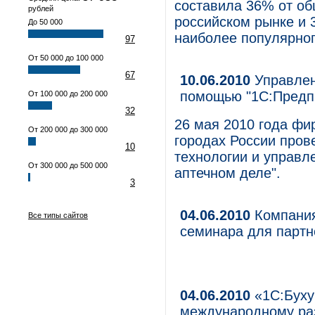
составила 36% от о
рублей
российском рынке и
До 50 000
наиболее популярног
97
От 50 000 до 100 000
67
10.06.2010
Управлен
помощью "1С:Предп
От 100 000 до 200 000
32
26 мая 2010 года фи
От 200 000 до 300 000
городах России про
10
технологии и управл
От 300 000 до 500 000
аптечном деле".
3
04.06.2010
Компания
Все типы сайтов
семинара для партн
04.06.2010
«1С:Бухуч
международному ра