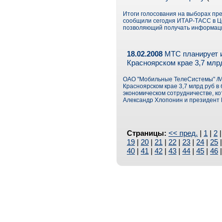
Итоги голосования на выборах пр
сообщили сегодня ИТАР-ТАСС в Ц
позволяющий получать информаци
18.02.2008
МТС планирует и
Красноярском крае 3,7 млр
ОАО "Мобильные ТелеСистемы" /МТ
Красноярском крае 3,7 млрд руб в
экономическом сотрудничестве, ко
Александр Хлопонин и президент
Страницы:
<< пред.
|
1
|
2
19
|
20
|
21
|
22
|
23
|
24
|
25
40
|
41
|
42
|
43
|
44
|
45
|
46