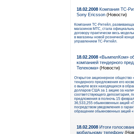
18.02.2008
Компания ТС-Рит
Sony Ericsson
(Новости)
Компания ТС-Ритейл, развивающая
магазинов МТС, стала официальны
договору практически весь модель
в магазины новой розничной конц
управлением ТС-Ритейл.
18.02.2008
«ВымпелКом» объ
компанией тендерного пре
Телекома»
(Новости)
Открытое акционерное общество 
тендерного предложения его косвенно
о выкупе всех находящихся в обр
долларов США за 1 акцию за нали
соответствующего депозитария, п
предложения в полночь 15 феврал
36,533,255 обыкновенных акций «
посредством уведомления о гарант
обращении обыкновенных акций «
18.02.2008
Итоги голосован
мобильному телефону
(Нов