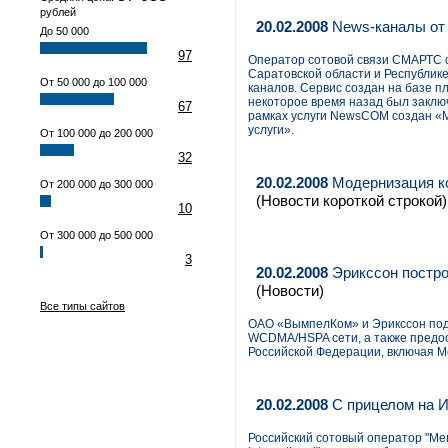
рублей
20.02.2008
News-каналы о
До 50 000
97
Оператор сотовой связи СМАРТС с 
Саратовской области и Республи
От 50 000 до 100 000
каналов. Сервис создан на базе п
некоторое время назад был заключ
67
рамках услуги NewsCOM создан «
услуги».
От 100 000 до 200 000
32
20.02.2008
Модернизация к
От 200 000 до 300 000
(Новости короткой строкой)
10
От 300 000 до 500 000
3
20.02.2008
Эрикссон постр
(Новости)
Все типы сайтов
ОАО «ВымпелКом» и Эрикссон подп
WCDMA/HSPA сети, а также предос
Российской Федерации, включая Мо
20.02.2008
С прицелом на 
Российский сотовый оператор "Ме