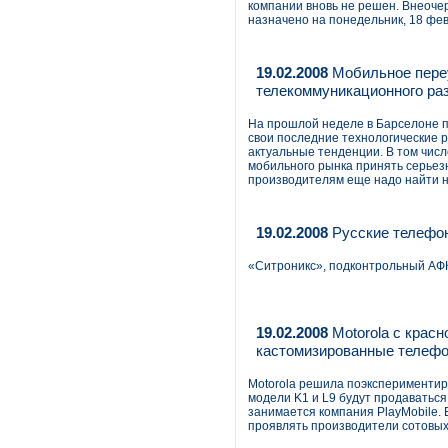
компании вновь не решен. Внеоче
назначено на понедельник, 18 фев
19.02.2008
Мобильное пере
телекоммуникационного ра
На прошлой неделе в Барселоне пр
свои последние технологические р
актуальные тенденции. В том числ
мобильного рынка принять серьез
производителям еще надо найти н
19.02.2008
Русские телефон
«Ситроникс», подконтрольный АФК
19.02.2008
Motorola с красн
кастомизированные телеф
Motorola решила поэкспериментир
модели K1 и L9 будут продаватьс
занимается компания PlayMobile. 
проявлять производители сотовых