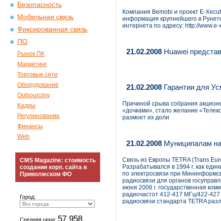
Безопасность
Компания Bemobi и проект E-Xecut
Мобильная связь
информация крупнейшего в Рунет
интернета по адресу: http://www.e-
Фиксированная связь
ПО
21.02.2008
Huawei представ
Рынок ПК
Маркетинг
Торговые сети
Оборудование
21.02.2008
Гарантии для Ус
Outsourcing
Причиной срыва собрания акцион
Кадры
«дочками», стало желание «Телеко
Регулирование
размоет их доли
Финансы
Web
21.02.2008
Муниципалам на
Связь из Европы TETRA (Trans Eur
CMS Magazine: стоимость
Разрабатывался в 1994 г. как еди
создания корп. сайта в
по электросвязи при Мининформс
Приволжском ФО
радиосвязи для органов госуправл
июня 2006 г. государственная ко
радиочастот 412-417 МГц/422-427
Город:
радиосвязи стандарта TETRA разл
57 958
Средняя цена: