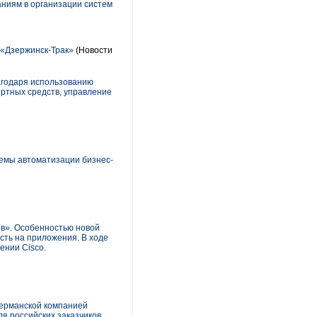
аниям в организации систем
 «Дзержинск-Трак»
(Новости
агодаря использованию
ртных средств, управление
темы автоматизации бизнес-
ов». Особенностью новой
ость на приложения. В ходе
ении Cisco.
германской компанией
ля российских заказчиков