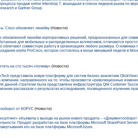
роцесса продаж online Intershop 7, вошедшая в список лидеров рынка по ве
esearch и Gartner Group.
ы. Cisco обновляет линейку
(Новости)
е обновленной линейки корпоративных решений, предназначенных для совм
ботанные для мобильных и распределенных коллективов, отличаются просто
о облегчают совместную работу в организациях любого размера. О новинках 
аседания клуба ProCisco, которое состоялось в конце минувшей недели в Моск
ветить на сто тысяч «почему»
(Новости)
ikTech представила новую платформу для систем бизнес-аналитики OlickView.
а компании, направленного на то, чтобы произвести «революционные измене
сле данной стратегии была представлена инфраструктура Qlik Customer Succ
омпании рассказали о результатах исследования, посвященного изучению пра
ооборот от КОРУС
(Новости)
нсалтинг» объявила о выходе на рынок нового продукта – «Документооборот в
льности. Продукт разработан на базе платформы Microsoft SharePoint Server.
вертывания его на базе платформы Microsoft Azure.