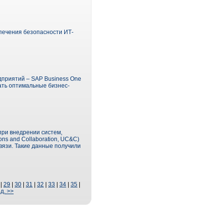
спечения безопасности ИТ-
дприятий – SAP Business One
ать оптимальные бизнес-
при внедрении систем,
s and Collaboration, UC&C)
язи. Такие данные получили
|
29
|
30
|
31
|
32
|
33
|
34
|
35
|
д. >>