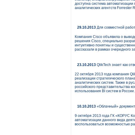
доступна система автоматизации п
аналитических агентств Forrester R
29.10.2013
Для совместной работ
Компания Cisco объявила о вывод
решения Cisco, специально разра
интуитивно понятны и существенн
рассказали в рамках очередного з
23.10.2013
QlikTech знает как от
22 октября 2013 года компания Ql
реализации стратегического план
аналитических систем. Также в ру
российского представительства к
использования BI систем в России.
10.10.2013
«Облачный» документ
9 октября 2013 года ГК «КОРУС Ко
автоматизации данного вида деяте
воспользоваться возможностью раз