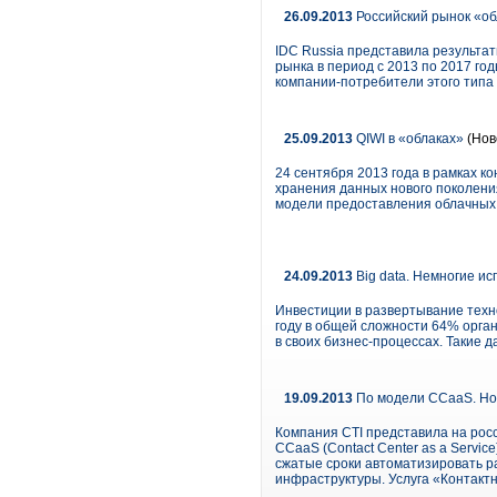
26.09.2013
Российский рынок «об
IDC Russia представила результаты
рынка в период с 2013 по 2017 го
компании-потребители этого типа 
25.09.2013
QIWI в «облаках»
(Нов
24 сентября 2013 года в рамках 
хранения данных нового поколени
модели предоставления облачных 
24.09.2013
Big data. Немногие и
Инвестиции в развертывание техно
году в общей сложности 64% орган
в своих бизнес-процессах. Такие 
19.09.2013
По модели CCaaS. Нов
Компания CTI представила на рос
CCaaS (Contact Center as a Servi
сжатые сроки автоматизировать р
инфраструктуры. Услуга «Контактн