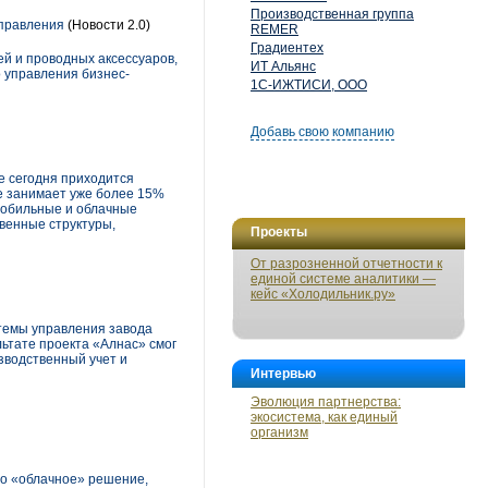
Производственная группа
управления
(Новости 2.0)
REMER
Градиентех
ей и проводных аксессуаров,
ИТ Альянс
го управления бизнес-
1С-ИЖТИСИ, ООО
Добавь свою компанию
е сегодня приходится
ие занимает уже более 15%
мобильные и облачные
твенные структуры,
Проекты
От разрозненной отчетности к
единой системе аналитики —
кейс «Холодильник.ру»
темы управления завода
ьтате проекта «Алнас» смог
зводственный учет и
Интервью
Эволюция партнерства:
экосистема, как единый
организм
то «облачное» решение,