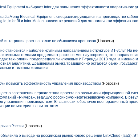
rical Equipment выбирает Infor для повышения эффективности оперативного 
gsu JiaMeng Electrical Equipment, специализирующаяся на производстве кабел
Ming.le, Infor BI и Infor Motion в качестве решений для экономически эффективно
й интеграции: рост на волне не сбывшихся прогнозов
(Новости)
но становится наиболее крупными направлением в структуре ИТ-услуг. На не
я активными темпами продолжает расти сегмент аутсорсинга, это направлен
годах технологии предопределили ключевые ИТ-тренды 2013 года, а именно 
нозная аналитика. Драйверами рынка традиционно остаются банки, государс
йловые и телеком-компании.
у» повысить эффективность управления производством
(Новости)
ает о завершении первого этапа проекта по развитию информационной сис
у компаний «Римера», ведущую российскую нефтесервисную компанию. В резул
в управления производством. В частности, обеспечен пооперационный прои
мации по материальным потокам.
рь и в России
(Новости)
объявила о выводе на российский рынок нового решения LinxCloud (IaaS). Э