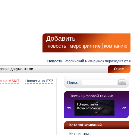
Добавить
новость
мероприятие
компанию
Новости:
Российский RPA-рынок переходит от автомат
ление документами
О нас
и на MSKIT
Новости на ITSZ
Поиск:
Тесты цифровой техники
Каталог компаний
Кит-системс