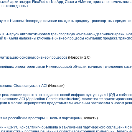
ской архитектуре FlexPod от NetApp, Cisco и VMware, призвано помочь комп
 потоков данных.
с» в Нижнем Новгороде помогли наладить продажу транспортных средств в
«1С-Рарус» автоматизировал транспортную компанию «Дзержинск-Трак». Бл
ей 8» были налажены ключевые бизнес-процессы компании: продажа транспо
матизацию основных бизнес-процессов
(Новости 2.0)
упнейших операторов связи Нижегородской области, начинает внедрение сис
ениях. Cisco запускает ACI
(Новости)
е реализации проекта по созданию новой инфраструктуры для ЦОД и «облак
название ACI (Application Centric Infrastructure), является ее ориентированн
ели в Москве мероприятия представители компании рассказали о новом реш
ся на российские просторы. С новым партнером
(Новости)
ний «КОРУС Консалтинг» объявила о заключении партнерского соглашения с 
 разработке и поставке решений в области электронной коммерции. Теперь д