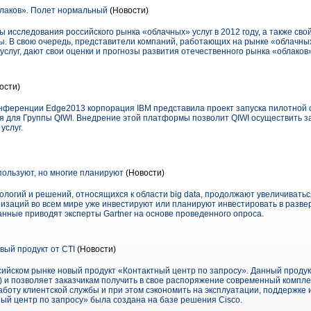
лаков». Полет нормальный
(Новости)
 исследования российского рынка «облачных» услуг в 2012 году, а также свой
ды. В свою очередь, представители компаний, работающих на рынке «облачных
услуг, дают свои оценки и прогнозы развития отечественного рынка «облаков»
ости)
конференции Edge2013 корпорация IBM представила проект запуска пилотно
я для Группы QIWI. Внедрение этой платформы позволит QIWI осуществить 
услуг.
спользуют, но многие планируют
(Новости)
логий и решений, относящихся к области big data, продолжают увеличиваться
изаций во всем мире уже инвестируют или планируют инвестировать в развер
данные приводят эксперты Gartner на основе проведенного опроса.
ый продукт от CTI
(Новости)
сийском рынке новый продукт «Контактный центр по запросу». Данный продук
ce) и позволяет заказчикам получить в свое распоряжение современный компл
аботу клиентской службы и при этом сэкономить на эксплуатации, поддержке
ый центр по запросу» была создана на базе решения Cisco.