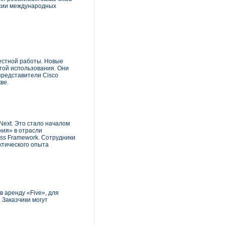
рсии международных
естной работы. Новые
той использования. Они
представители Cisco
ве.
Next. Это стало началом
ния» в отрасли
ess Framework. Сотрудники
ктического опыта
 аренду «Five», для
 Заказчики могут