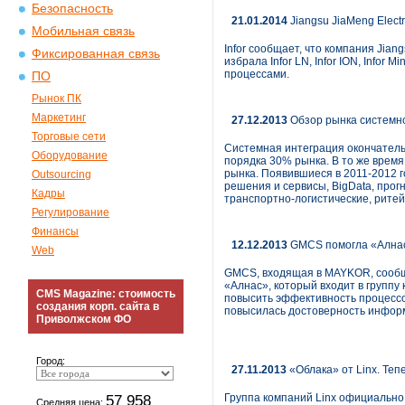
Безопасность
21.01.2014
Jiangsu JiaMeng Elect
Мобильная связь
Infor сообщает, что компания Jian
Фиксированная связь
избрала Infor LN, Infor ION, Infor 
процессами.
ПО
Рынок ПК
Маркетинг
27.12.2013
Обзор рынка системно
Торговые сети
Системная интеграция окончатель
Оборудование
порядка 30% рынка. В то же врем
рынка. Появившиеся в 2011-2012 
Outsourcing
решения и сервисы, BigData, прог
Кадры
транспортно-логистические, рите
Регулирование
Финансы
12.12.2013
GMCS помогла «Алнас
Web
GMCS, входящая в MAYKOR, сообщ
«Алнас», который входит в групп
CMS Magazine: стоимость
повысить эффективность процессо
создания корп. сайта в
повысилась достоверность инфор
Приволжском ФО
Город:
27.11.2013
«Облака» от Linx. Тепе
57 958
Группа компаний Linx официально 
Средняя цена: