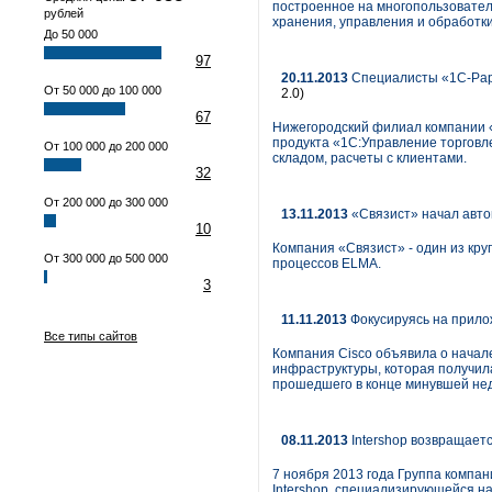
построенное на многопользователь
рублей
хранения, управления и обработки
До 50 000
97
20.11.2013
Специалисты «1С-Рару
От 50 000 до 100 000
2.0)
67
Нижегородский филиал компании 
продукта «1С:Управление торговл
От 100 000 до 200 000
складом, расчеты с клиентами.
32
От 200 000 до 300 000
13.11.2013
«Связист» начал авто
10
Компания «Связист» - один из кр
От 300 000 до 500 000
процессов ELMA.
3
11.11.2013
Фокусируясь на прилож
Все типы сайтов
Компания Cisco объявила о начал
инфраструктуры, которая получила 
прошедшего в конце минувшей нед
08.11.2013
Intershop возвращает
7 ноября 2013 года Группа компа
Intershop, специализирующейся на