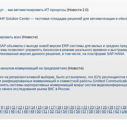
ут… как автоматизировать ИТ-процессы
(Новости 2.0)
 HP Solution Center — тестовая площадка решений для автоматизации и обе
ировать всех
(Новости)
 SAP объявила о выходе новой версии ERP-системы для малых и средних пре
стема позволяет управлять бизнесом в режиме реального времени и выстраив
ализованная версия данного решения, в том числе, на платформе SAP HANA.
 каналом коммуникаций на предприятиях
(Новости)
ого на репрезентативной выборке, было установлено, что 61% респондентов 
 унифицированных коммуникаций и совместной работы (Unified Communication
нять системы корпоративных коммуникаций вокруг систем видеоконференцсв
е своего исследования рынка ВКС в России.
|
9
|
10
|
11
|
12
|
13
|
14
|
15
|
16
|
17
|
18
|
19
|
20
|
21
|
22
|
23
|
24
|
25
|
26
|
27
|
28
4
|
45
|
46
|
47
|
48
|
49
|
50
|
51
|
52
|
53
|
54
|
55
|
56
|
57
|
58
|
59
|
60
|
61
|
62
|
сле