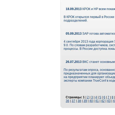
18.09.2013
КРОК и HP всем покаж
В КРОК открылся первый в России
подразделений.
05.09.2013
SAP готова автоматиз
4 сентября 2013 года корпорация
9.0. По словам разработчиков, си
процессы. В России доступна лок
26.07.2013
ВКС станет основным
По результатам опроса, основанн
предназначенных для организации
на предприятии планируют объеди
эксперты компании TrueConf в ход
Страницы:
1
|
2
|
3
|
4
|
5
|
6
|
7
|
8
36
|
37
|
38
|
39
|
40
|
41
|
42
|
43
|
4