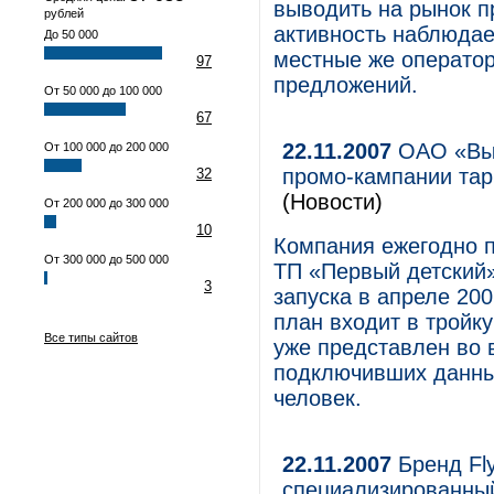
выводить на рынок п
рублей
активность наблюдае
До 50 000
местные же оператор
97
предложений.
От 50 000 до 100 000
67
22.11.2007
ОАО «Вым
От 100 000 до 200 000
промо-кампании тар
32
(Новости)
От 200 000 до 300 000
10
Компания ежегодно п
От 300 000 до 500 000
ТП «Первый детский»
3
запуска в апреле 20
план входит в тройк
Все типы сайтов
уже представлен во 
подключивших данный
человек.
22.11.2007
Бренд Fl
специализированный