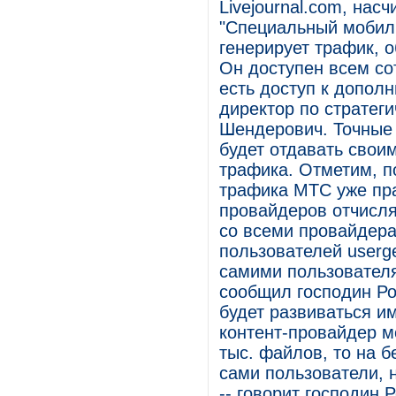
Livejournal.com, на
"Специальный мобиль
генерирует трафик, 
Он доступен всем со
есть доступ к допол
директор по стратег
Шендерович. Точные
будет отдавать свои
трафика. Отметим, п
трафика МТС уже прак
провайдеров отчисля
со всеми провайдер
пользователей userg
самими пользователям
сообщил господин Ро
будет развиваться им
контент-провайдер м
тыс. файлов, то на 
сами пользователи, 
-- говорит господин 