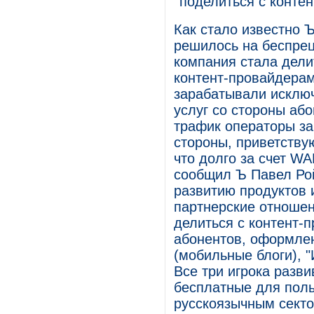
поделиться с конте
Как стало известно 
решилось на беспрец
компания стала дели
контент-провайдерам
зарабатывали исключ
услуг со стороны аб
трафик операторы за
стороны, приветствую
что долго за счет W
сообщил Ъ Павел Рой
развитию продуктов и
партнерские отношен
делиться с контент
абонентов, оформле
(мобильные блоги), 
Все три игрока разв
бесплатные для поль
русскоязычным секто