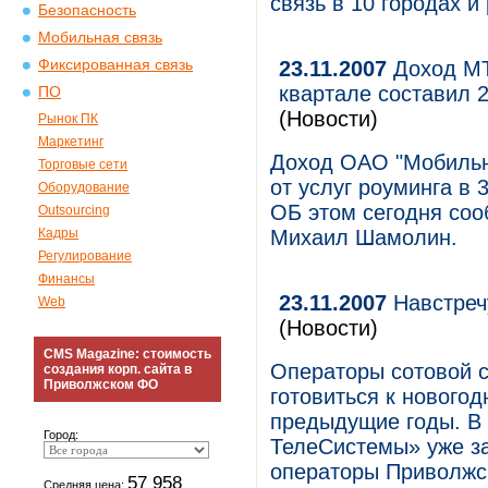
связь в 10 городах и
Безопасность
Мобильная связь
Фиксированная связь
23.11.2007
Доход МТС
квартале составил 
ПО
(Новости)
Рынок ПК
Маркетинг
Доход ОАО "Мобильн
Торговые сети
от услуг роуминга в 
Оборудование
ОБ этом сегодня со
Outsourcing
Кадры
Михаил Шамолин.
Регулирование
Финансы
23.11.2007
Навстреч
Web
(Новости)
CMS Magazine: стоимость
Операторы сотовой с
создания корп. сайта в
Приволжском ФО
готовиться к новогод
предыдущие годы. В
Город:
ТелеСистемы» уже за
операторы Приволжск
57 958
Средняя цена: