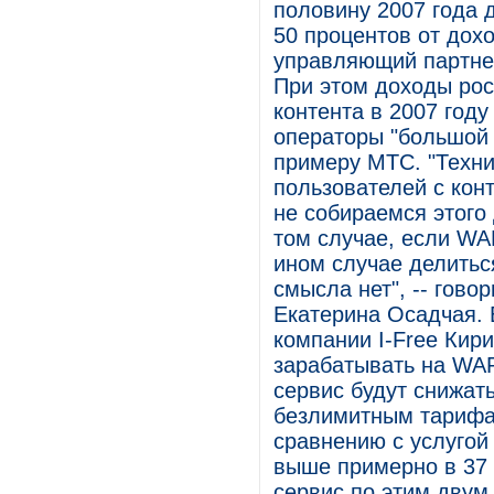
половину 2007 года 
50 процентов от дохо
управляющий партне
При этом доходы рос
контента в 2007 году
операторы "большой 
примеру МТС. "Техни
пользователей с кон
не собираемся этого
том случае, если WA
ином случае делитьс
смысла нет", -- гов
Екатерина Осадчая. 
компании I-Free Кири
зарабатывать на WAP
сервис будут снижать
безлимитным тарифам"
сравнению с услуго
выше примерно в 37 
сервис по этим двум