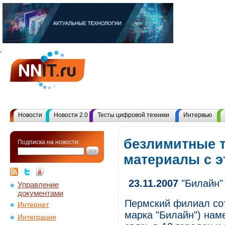
Новости
Новости 2.0
Тесты цифровой техники
Интервью
безлимитные 
Подписка на новости:
материалы с 
23.11.2007
"Билайн"
Управление
документами
Пермский филиал сот
Интернет
марка "Билайн") наме
Интеграция