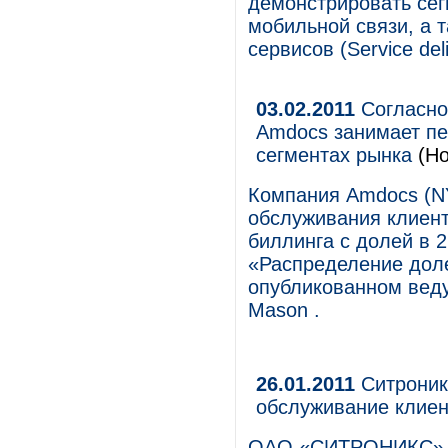
демонстрировать сег
мобильной связи, а 
сервисов (Service del
03.02.2011
Согласно
Amdocs занимает пе
сегментах рынка
(Но
Компания Amdocs (N
обслуживания клиент
биллинга с долей в 
«Распределение доле
опубликованном веду
Mason .
26.01.2011
Ситроникс
обслуживание клиен
ОАО «СИТРОНИКС» со