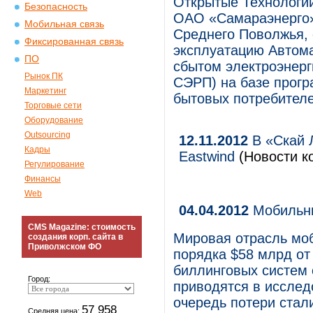
Открытые Технологии
Безопасность
ОАО «Самараэнерго»
Мобильная связь
Среднего Поволжья,
Фиксированная связь
эксплуатацию Автом
ПО
сбытом электроэнерг
Рынок ПК
СЭРП) на базе програ
Маркетинг
бытовых потребителе
Торговые сети
Оборудование
Outsourcing
12.11.2012
В «Скай 
Кадры
Eastwind
(Новости ко
Регулирование
Финансы
Web
04.04.2012
Мобильны
CMS Magazine: стоимость
Мировая отрасль моб
создания корп. сайта в
Приволжском ФО
порядка $58 млрд от
биллинговых систем 
Город:
приводятся в исслед
очередь потери стал
57 958
Средняя цена: