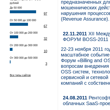
предназначенных для
рублей
мошеннических дейст
До 50 000
нарушения процессов
97
(Revenue Assurance).
От 50 000 до 100 000
67
22.11.2011
XII Межд
От 100 000 до 200 000
ФОРУМ BOSS-2011
32
От 200 000 до 300 000
22-23 ноября 2011 г
10
масштабное событие
От 300 000 до 500 000
Форум «Billing and 
3
вопросам внедрения 
OSS систем, техноло
Все типы сайтов
сервисной и сетевой
компаний с собствен
24.08.2011
Рентсофт
облачных SaaS-прое