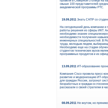
провели в Северной столице на 
свыше 100 представителей средни
академической программы PTC.
19.09.2011
Знать САПР со студен
На сегодняшний день компании и 
работы решения из сферы ИКТ. Ан
необходимо знание специализиров
необходимости получения навыков
инженерных специальностей. В Ро
труда, молодым людям, выбирающи
Необходимо еще на стадии обучен
студентов технических вузов яв
программных продуктов и их офиц
13.09.2011
ИТ-образование прон
Компания Cisco провела пресс-к
развитие и модернизацию ИТ-обра
для граждан России, затронут сис
безработных и граждан в стесненн
рассказали о своей стратегии в ч
08.09.2011
Не кнутом, но пряник