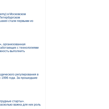
demy) в Московском
-Петербургском
uawei стали первыми из
», организованная
 работающих с технологиями
ожность выполнить
дического регулирования в
с 1996 года. За прошедшие
 трудные старты».
асколько важна для них роль