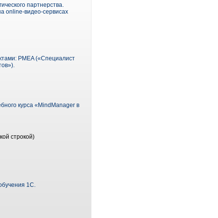
гического партнерства.
а online-видео-сервисах
ектами: PMEA («Специалист
ов»).
бного курса «MindManager в
кой строкой)
обучения 1С.