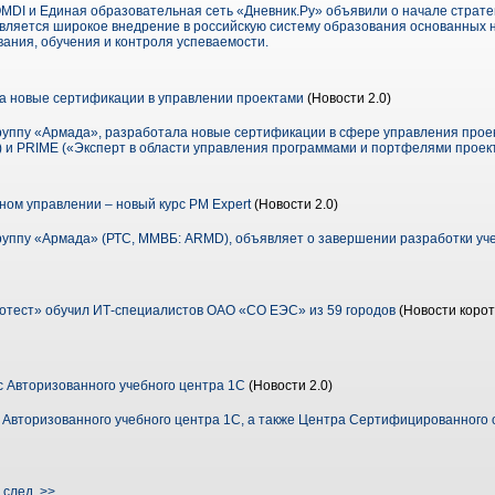
MDI и Единая образовательная сеть «Дневник.Ру» объявили о начале страте
вляется широкое внедрение в российскую систему образования основанных н
ания, обучения и контроля успеваемости.
а новые сертификации в управлении проектами
(Новости 2.0)
группу «Армада», разработала новые сертификации в сфере управления про
 и PRIME («Эксперт в области управления программами и портфелями проект
ном управлении – новый курс PM Expert
(Новости 2.0)
группу «Армада» (РТС, ММВБ: ARMD), объявляет о завершении разработки уче
тест» обучил ИТ-специалистов ОАО «СО ЕЭС» из 59 городов
(Новости корот
с Авторизованного учебного центра 1С
(Новости 2.0)
 Авторизованного учебного центра 1С, а также Центра Сертифицированного 
|
след. >>