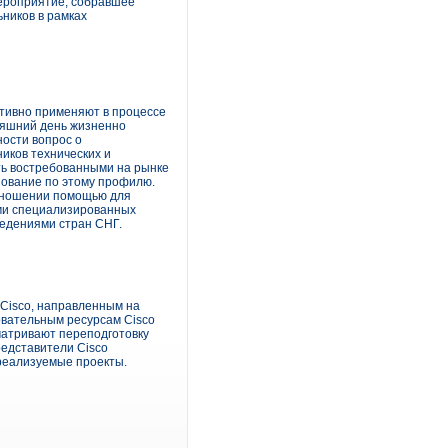
ероприятие, собравшее
ников в рамках
ктивно применяют в процессе
няшний день жизненно
ости вопрос о
иков технических и
ть востребованными на рынке
зование по этому профилю.
отношении помощью для
ми специализированных
ведениями стран СНГ.
Cisco, направленным на
овательным ресурсам Cisco
матривают переподготовку
редставители Cisco
 реализуемые проекты.