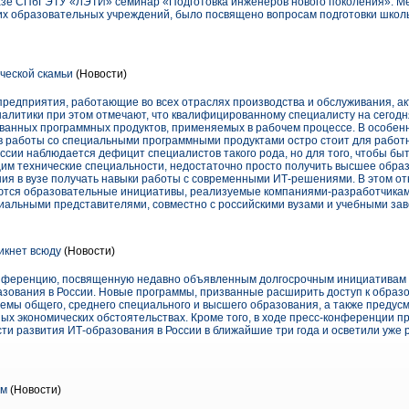
базе СПбГЭТУ «ЛЭТИ» семинар «Подготовка инженеров нового поколения». М
х образовательных учреждений, было посвящено вопросам подготовки школь
ческой скамьи
(Новости)
предприятия, работающие во всех отраслях производства и обслуживания, а
алитики при этом отмечают, что квалифицированному специалисту на сегод
анных программных продуктов, применяемых в рабочем процессе. В особенн
 работы со специальными программными продуктами остро стоит для работн
ссии наблюдается дефицит специалистов такого рода, но для того, чтобы бы
м технические специальности, недостаточно просто получить высшее обра
ия в вузе получать навыки работы с современными ИТ-решениями. В этом 
ляются образовательные инициативы, реализуемые компаниями-разработчика
иальными представителями, совместно с российскими вузами и учебными за
икнет всюду
(Новости)
онференцию, посвященную недавно объявленным долгосрочным инициативам 
зования в России. Новые программы, призванные расширить доступ к образ
темы общего, среднего специального и высшего образования, а также предус
ых экономических обстоятельствах. Кроме того, в ходе пресс-конференции п
асти развития ИТ-образования в России в ближайшие три года и осветили уже
ом
(Новости)