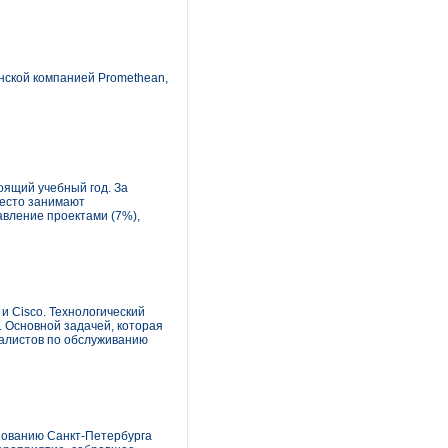
нской компанией Promethean,
оящий учебный год. За
место занимают
вление проектами (7%),
и Cisco. Технологический
 Основной задачей, которая
иалистов по обслуживанию
азованию Санкт-Петербурга