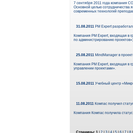
7 сентября 2011 года компания CO
Основной целью сотрудничества я
современных технологий преподав
31.08.2011
PM Expert разработал
Компания PM Expert, входящая в 
по администрированию проектов»)
25.08.2011
MindManager в проект
Компания PM Expert, входящая в 
управлении проектами».
15.08.2011
Учебный центр «Микро
11.08.2011
Компас получил стату
Компания Компас получила статус
Страницы:
1
|
2
|
3
|
4
|
5
|
6
|
7
|
8