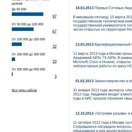
рублей
18.03.2013
Первые Сетевые Акаде
До 50 000
97
В минувшую пятницу, 15 марта 201
государственном техническом уни
От 50 000 до 100 000
государственном университете тел
числа открытых на территории Рос
67
От 100 000 до 200 000
13.03.2013
Квалифицированный И
32
12 марта 2013 года в Москве про
От 200 000 до 300 000
Академией АйТи, ГК АйТи. В рамк
10
Microsoft, Cisco и Huawei, откр
лабораторные работы по курсу H
От 300 000 до 500 000
3
01.02.2013
Законотворчество в о
31 января 2013 года эксперты «А
Все типы сайтов
2012 году. Академия входит в мн
годы в АИС прошли обучение свыш
12.10.2012
«Островки разума» в
11 октября 2012 года в Москве со
Собравшиеся обсуждали вопросы, 
образования и ряд других вопросо