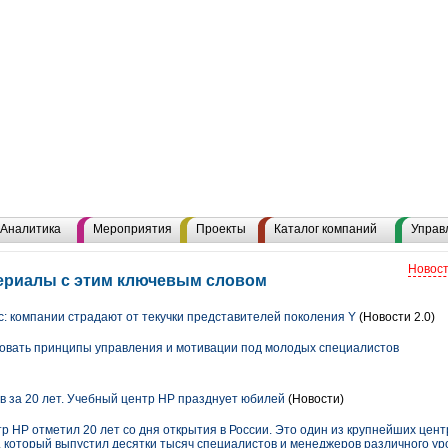
Аналитика
Мероприятия
Проекты
Каталог компаний
Управ
Новост
териалы с этим ключевым словом
: компании страдают от текучки представителей поколения Y
(Новости 2.0)
овать принципы управления и мотивации под молодых специалистов
в за 20 лет. Учебный центр HP празднует юбилей
(Новости)
р HP отметил 20 лет со дня открытия в России. Это один из крупнейших цент
 который выпустил десятки тысяч специалистов и менеджеров различного ур