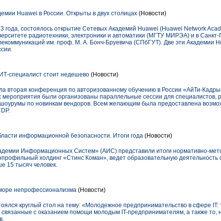
мии Huawei в России. Открыты в двух столицах
(Новости)
3 года, состоялось открытие Сетевых Академий Huawei (Huawei Network Aca
верситете радиотехники, электроники и автоматики (МГТУ МИРЭА) и в Санкт
екоммуникаций им. проф. М. А. Бонч-Бруевича (СПбГУТ). Две эти Академии H
сии.
Т-специалист стоит недешево
(Новости)
шла вторая конференция по авторизованному обучению в России «АйТи-Кадры
ах мероприятия были организованы параллельные сессии для специалистов,
ыты шоурумы по новинкам вендоров. Всем желающим была предоставлена возм
CDP.
бласти информационной безопасности. Итоги года
(Новости)
кадемии Информационных Систем» (АИС) представили итоги нормативно-мето
огопрофильный холдинг «Стинс Коман», ведет образовательную деятельность 
е 15 тысяч человек.
 море непрофессионализма
(Новости)
стоялся круглый стол на тему: «Молодежное предпринимательство в сфере IT:
связанные с оказанием помощи молодым IT-предпринимателям, а также то, н
в.