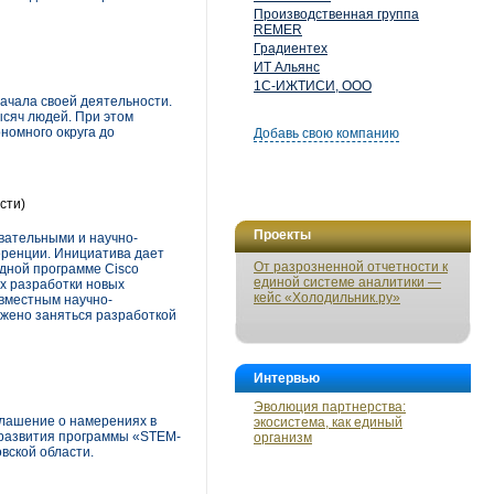
Производственная группа
REMER
Градиентех
ИТ Альянс
1С-ИЖТИСИ, ООО
начала своей деятельности.
ысяч людей. При этом
номного округа до
Добавь свою компанию
сти)
Проекты
вательными и научно-
еренции. Инициатива дает
От разрозненной отчетности к
дной программе Cisco
единой системе аналитики —
х разработки новых
кейс «Холодильник.ру»
овместным научно-
ожено заняться разработкой
Интервью
Эволюция партнерства:
глашение о намерениях в
экосистема, как единый
я развития программы «STEM-
организм
вской области.