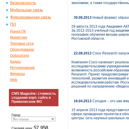
Безопасность
экономики, а также государственны
Мобильная связь
Фиксированная связь
30.08.2013
Новый формат образо
ПО
29 августа 2013 года Академия Ай
За 2012-2013 учебный год академ
Рынок ПК
география обучения весьма широка
Маркетинг
Ростовской области.
Торговые сети
Оборудование
22.08.2013
Cisco Research запус
Outsourcing
Кадры
Компания Cisco начинает реализа
исследовательскими учреждениями
Регулирование
возможность российским образова
Финансы
Research. Проект предусматривае
технологий, развития инноваций 
Web
исследовательским работам. Росс
решений по направлению «Видеоа
CMS Magazine: стоимость
создания корп. сайта в
16.04.2013
Сегодня – это уже вч
Приволжском ФО
15 апреля 2013 года представител
сфере проведения проектов в обл
Город:
центры: сеть научных школьных л
57 958
Средняя цена: