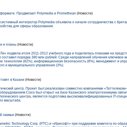
формате. Продвигают Polymedia и Promethean
(Новости)
 системный интегратор Polymedia объявила о начале сотрудничества с брита
ройства для сферы образования.
и и планы
(Новости)
йТи» подвела итоги 2011-2012 учебного года и поделилась планами на предст
 составил порядка 380 млн рублей. Среди направлений обучения ключевое 
 технологии (82%), информационная безопасность (8%), менеджмент и упра
ого и муниципального управления (3%).
отовят в Казани
(Новости)
ический центр. Проект был реализован совместно компаниями «Таттелеком» 
борудованием Cisco был открыт на базе Казанского электротехникума связи.
логического центра, является подготовка высококвалифицированных IT-спец
ого масштаба.
й скамьи
(Новости)
ametric Technology Corp. (PTC) и «Ирисофт» при поддержке комитета по обр