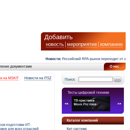
Добавить
новость
мероприятие
компанию
Новости:
Российский RPA-рынок переходит от автомат
ление документами
О нас
и на MSKIT
Новости на ITSZ
Поиск:
Тесты цифровой техники
Каталог компаний
ров подготовки ИТ-
овня для всех отраслей
Кит-системс