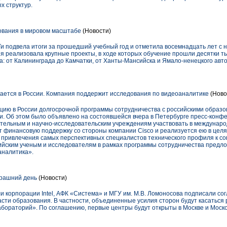
х структур.
вания в мировом масштабе
(Новости)
Ти подвела итоги за прошедший учебный год и отметила восемнадцать лет с 
ия реализовала крупные проекты, в ходе которых обучение прошли десятки т
: от Калининграда до Камчатки, от Ханты-Мансийска и Ямало-ненецкого авто
кается в России. Компания поддержит исследования по видеоаналитике
(Ново
цию в России долгосрочной программы сотрудничества с российскими образо
. Об этом было объявлено на состоявшейся вчера в Петербурге пресс-конф
тельным и научно-исследовательским учреждениям участвовать в междунаро
т финансовую поддержку со стороны компании Cisco и реализуется ею в целя
и привлечения самых перспективных специалистов технического профиля к с
ийским ученым и исследователям в рамках программы сотрудничества предл
налитика».
ерашний день
(Новости)
и корпорации Intel, АФК «Система» и МГУ им. М.В. Ломоносова подписали со
асти образования. В частности, объединенные усилия сторон будут касатьс
абораторий». По соглашению, первые центры будут открыты в Москве и Моско