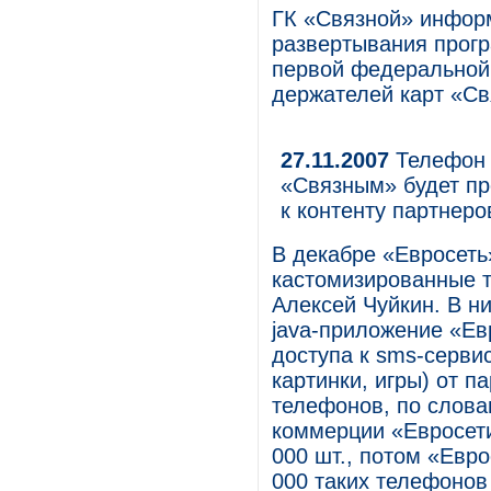
ГК «Связной» инфор
развертывания прог
первой федеральной 
держателей карт «Св
27.11.2007
Телефон 
«Связным» будет пр
к контенту партнеро
В декабре «Евросеть
кастомизированные т
Алексей Чуйкин. В н
java-приложение «Ев
доступа к sms-серви
картинки, игры) от п
телефонов, по слова
коммерции «Евросет
000 шт., потом «Евр
000 таких телефонов 