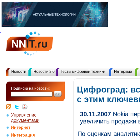
Новости
Новости 2.0
Тесты цифровой техники
Интервью
Цифроград: в
Подписка на новости:
с этим ключе
30.11.2007
Nokia пе
Управление
документами
увеличить продажи 
Интернет
По оценкам аналитика
Интеграция