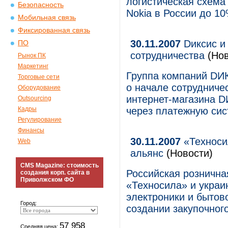
логистическая схема
Безопасность
Nokia в России до 1
Мобильная связь
Фиксированная связь
30.11.2007
Dиксис и
ПО
сотрудничества
(Нов
Рынок ПК
Маркетинг
Группа компаний DИ
Торговые сети
о начале сотрудниче
Оборудование
интернет-магазина D
Outsourcing
Кадры
через платежную сис
Регулирование
Финансы
30.11.2007
«Техноси
Web
альянс
(Новости)
CMS Magazine: стоимость
Российская рознична
создания корп. сайта в
Приволжском ФО
«Техносила» и украи
электроники и бытов
Город:
создании закупочног
57 958
Средняя цена: