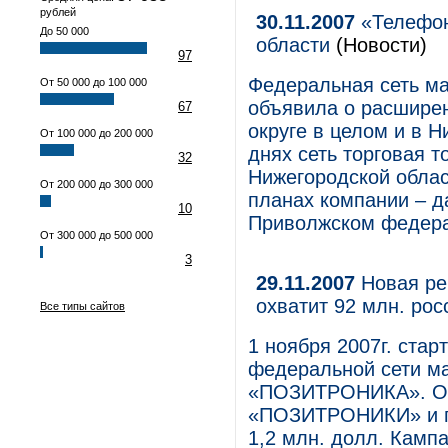
рублей
30.11.2007
«Телефон
До 50 000
области
(Новости)
97
Федеральная сеть ма
От 50 000 до 100 000
объявила о расшире
67
округе в целом и в Н
От 100 000 до 200 000
днях сеть торговая т
32
Нижегородской облас
От 200 000 до 300 000
планах компании – д
10
Приволжском федера
От 300 000 до 500 000
3
29.11.2007
Новая ре
охватит 92 млн. ро
Все типы сайтов
1 ноября 2007г. ста
федеральной сети ма
«ПОЗИТРОНИКА». Об
«ПОЗИТРОНИКИ» и па
1,2 млн. долл. Кампа