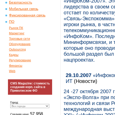
«ИнфоКом-2007». Это
Безопасность
лидерства в своем се
Мобильная связь
отстает по количеств
Фиксированная связь
«Связь-Экспокомма»,
ПО
игроки рынка, в част
Рынок ПК
телекоммуникационн
Маркетинг
«ИнфоКом». Последня
Торговые сети
Мининформсвязи, и 
Оборудование
которые оно проводит
Outsourcing
большой раздел был
Кадры
нацпроектах.
Регулирование
Финансы
Web
29.10.2007
«Инфоком
ИТ
(Новости)
CMS Magazine: стоимость
создания корп. сайта в
24 -27 октября 2007
Приволжском ФО
«Экспо-Волга» при 
технологий и связи 
Город:
международная выст
57 958
Средняя цена: