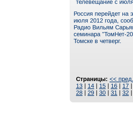
телевещание с июля
Россия перейдет на 
июля 2012 года, соо
Радио Вильям Сарьян
семинара "ТомНет-20
Томске в четверг.
Страницы:
<< пред
13
|
14
|
15
|
16
|
17
28
|
29
|
30
|
31
|
32