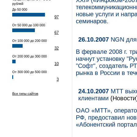
XXI» («Инфоком-2007
рублей
телекоммуникационн
До 50 000
новые услуги и напр
97
семинаров.
От 50 000 до 100 000
67
26.10.2007
NGN для 
От 100 000 до 200 000
32
В фервале 2008 г. тр
От 200 000 до 300 000
начнут установку "Р
10
"Софт", создатель Р
рынка в России в теч
От 300 000 до 500 000
3
24.10.2007
МТТ выхо
Все типы сайтов
клиентами
(Новости
ОАО «МТТ», операто
РФ, предоставил нов
«Абонентский портал