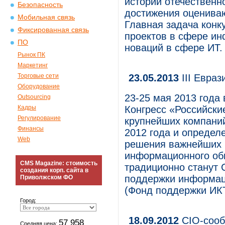
истории отечественн
Безопасность
достижения оценива
Мобильная связь
Главная задача конк
Фиксированная связь
проектов в сфере и
ПО
новаций в сфере ИТ.
Рынок ПК
Маркетинг
Торговые сети
23.05.2013
III Евраз
Оборудование
23-25 мая 2013 года 
Outsourcing
Кадры
Конгресс «Российски
Регулирование
крупнейших компаний
Финансы
2012 года и определ
Web
решения важнейших 
информационного об
CMS Magazine: стоимость
традиционно станут 
создания корп. сайта в
поддержки информац
Приволжском ФО
(Фонд поддержки ИКТ
Город:
18.09.2012
CIO-сооб
57 958
Средняя цена: