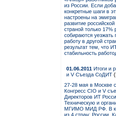
из России. Если доб
конкретные шаги в эт
настроены на эмигра
развитие российской
страной только 17% 
собираются уезжать п
работу в другой стр
результат тем, что 
стабильность работо
01.06.2011
Итоги и р
и V Съезда СоДИТ
(
27-28 мая в Москве 
Конгресс CIO и V съ
Директоров ИТ Росси
Техническую и орган
МГИМО МИД РФ. В ко
из 4 стран: России,