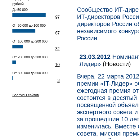
рублей
Сообщество ИТ-дирек
До 50 000
ИТ-директоров Росси
97
директоров России о
От 50 000 до 100 000
независимого конкур
67
России.
От 100 000 до 200 000
32
23.03.2012
Номинант
От 200 000 до 300 000
Лидер»
(Новости)
10
От 300 000 до 500 000
Вчера, 22 марта 201
3
премии «IT-Лидер» о
ежегодная премия от
Все типы сайтов
состоится в десятый
посвященной объявл
экспертного совета и
за прошедшие 10 лет
изменилась. Вместе 
совета, миссия преми