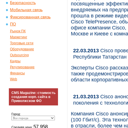
Безопасность
посвященные эффектив
внедряемых на предпри
Мобильная связь
прошла в режиме виде
Фиксированная связь
Cisco TelePresence, о
ПО
офисе компании Cisco,
Рынок ПК
Москве и Киеве с комна
Маркетинг
Торговые сети
Оборудование
22.03.2013
Cisco пров
Outsourcing
Республики Татарстан
Кадры
Эксперты Cisco рассказ
Регулирование
также продемонстриров
Финансы
области корпоративных
Web
CMS Magazine: стоимость
21.03.2013
Cisco анон
создания корп. сайта в
Приволжском ФО
поколения с техноло
Компания Cisco анонси
Город:
(100 Гбит/с). Эта техн
в отрасли, более чем н
57 958
Средняя цена: