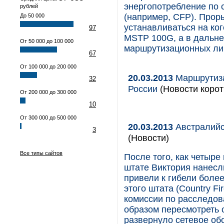
энергопотребление по 
рублей
(например, CFP). Прор
До 50 000
устанавливаться на ко
97
MSTP 100G, а в дальне
От 50 000 до 100 000
маршрутизационных лин
67
От 100 000 до 200 000
20.03.2013
Маршрутиза
32
России
(Новости корот
От 200 000 до 300 000
10
От 300 000 до 500 000
20.03.2013
Австралийс
3
(Новости)
Все типы сайтов
После того, как четыр
штате Виктория нанесл
привели к гибели боле
этого штата (Country Fi
комиссии по расследо
образом пересмотреть 
развернуло сетевое об