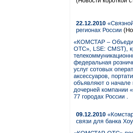
(Новости короткой с
22.12.2010
«Связной
регионах России
(Но
«КОМСТАР – Объеди
ОТС», LSE: CMST), 
телекоммуникационны
федеральная рознич
услуг сотовых опера
аксессуаров, портат
объявляют о начале
дочерней компании 
77 городах России .
09.12.2010
«Комстар
связи для банка Хо