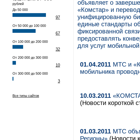
объявляет о заверше
рублей
«Комстар» и перевод
До 50 000
унифицированную би
97
единые стандарты о
От 50 000 до 100 000
фиксированной связ
67
предоставлять конве
От 100 000 до 200 000
для услуг мобильной
32
От 200 000 до 300 000
01.04.2011
МТС и «К
10
мобильника провод
От 300 000 до 500 000
3
10.03.2011
«КОМСТАР
Все типы сайтов
(Новости короткой с
01.03.2011
МТС объя
Регионы»
(Новости к