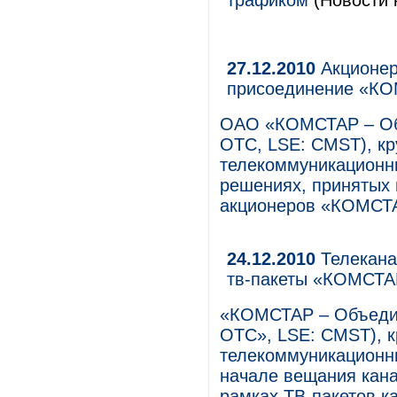
трафиком
(Новости 
27.12.2010
Акционе
присоединение «К
ОАО «КОМСТАР – Об
ОТС, LSE: CMST), к
телекоммуникационны
решениях, принятых
акционеров «КОМСТА
24.12.2010
Телеканал
тв-пакеты «КОМСТА
«КОМСТАР – Объеди
ОТС», LSE: CMST), 
телекоммуникационны
начале вещания канал
рамках ТВ-пакетов 