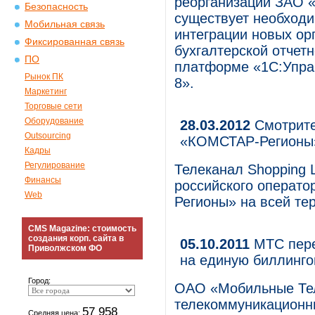
реорганизации ЗАО 
Безопасность
существует необходи
Мобильная связь
интеграции новых ор
Фиксированная связь
бухгалтерской отче
ПО
платформе «1С:Упра
Рынок ПК
8».
Маркетинг
Торговые сети
Оборудование
28.03.2012
Смотрите 
Outsourcing
«КОМСТАР-Регионы
Кадры
Регулирование
Телеканал Shopping L
Финансы
российского операто
Web
Регионы» на всей те
CMS Magazine: стоимость
создания корп. сайта в
05.10.2011
МТС пере
Приволжском ФО
на единую биллинг
Город:
ОАО «Мобильные Те
телекоммуникационны
57 958
Средняя цена: