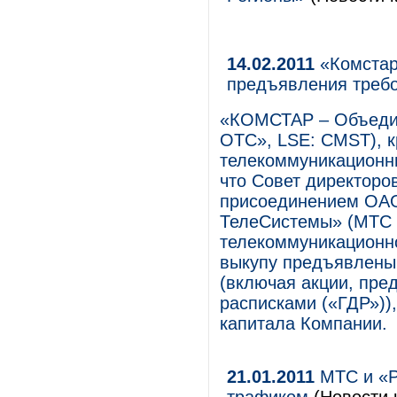
14.02.2011
«Комстар
предъявления требо
«КОМСТАР – Объеди
ОТС», LSE: CMST), 
телекоммуникационны
что Совет директоро
присоединением ОА
ТелеСистемы» (МТС 
телекоммуникационно
выкупу предъявлены
(включая акции, пр
расписками («ГДР»)),
капитала Компании.
21.01.2011
МТС и «Р