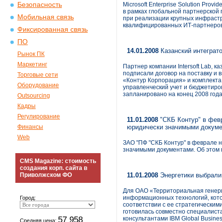
Безопасность
Microsoft Enterprise Solution Prov
в рамках глобальной партнерской 
Мобильная связь
при реализации крупных инфрастр
квалифицированных ИТ-партнеров
Фиксированная связь
ПО
14.01.2008
Казанский интеграт
Рынок ПК
Маркетинг
Партнер компании Intersoft Lab, 
подписали договор на поставку и 
Торговые сети
«Контур Корпорация» и комплекта
Оборудование
управленческий учет и бюджетиро
запланировано на конец 2008 года
Outsourcing
Кадры
Регулирование
11.01.2008
"СКБ Контур" в фев
Финансы
юридически значимыми докум
Web
ЗАО "ПФ "СКБ Контур" в феврале 
значимыми документами. Об этом 
CMS Magazine: стоимость
создания корп. сайта в
Приволжском ФО
11.01.2008
Энергетики выбрали
Для ОАО «Территориальная генер
информационных технологий, кото
Город:
соответствии с ее стратегически
готовилась совместно специалис
57 958
консультантами IBM Global Busine
Средняя цена: