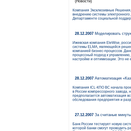
(Новости)
Компания Эксклюзивные Решения,
внедрению системы электронного
Департаменте социальной поддержк
28.12.2007
Моделировать струк
Ижевская компания EleWise, росс
системы ELMA, являющейся решен
компанией бизнес-процессов. Дан
процессный подход к управлению,
настройке и оптимизации. Это не 
28.12.2007
Автоматизация «Ка
Компания ICL-КПО ВС начала про
в России компрессорного завода, н
предполагается автоматизация вс
обследования предприятия и раз
27.12.2007
За считаные минуты
Банк России тестирует новую сис
которой банки смогут проводить ра