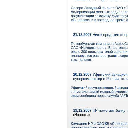
Северо-Западный филиал ОАО «Ги
модернизации местных радиорелей
документации заказчику будет ос
«Гипросвязь» в последнее время 
21.12.2007
Нижегородские энер
Петербургская компания «АстроСо
ОАО «Нижновэнерго». В настоящее
около 300 пользователей исполни
планируется распространить серв
тыс. человек.
20.12.2007
Уфимский авиационны
суперкомпьютер в России, стои
Уфимский государственный авиацио
запустили самый мощный суперком
этом сообщила пресс-служба "АйТи
19.12.2007
НР помогает банку 
(Новости)
Компания НР и ОАО КБ «Солидарн
процессингового центра на площад