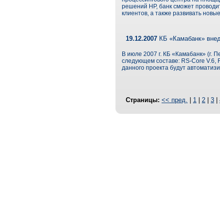
решений НР, банк сможет проводит
клиентов, а также развивать новы
19.12.2007
КБ «Камабанк» внед
В июле 2007 г. КБ «Камабанк» (г. 
следующем составе: RS-Core V.6, R
данного проекта будут автоматиз
Страницы:
<< пред.
|
1
|
2
|
3
|