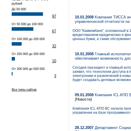
рублей
До 50 000
97
10.01.2008
Компания ТИССА вне
управленческой отчетности на
От 50 000 до 100 000
ООО "Камкомбанк", основанный в 1
67
кредитованием юридических и физи
ценных бумаг, а также обслужива
От 100 000 до 200 000
32
10.01.2008
Главный исполнитель
От 200 000 до 300 000
обеспечивает возможность дост
10
Сегодня президент и главный испо
От 300 000 до 500 000
заявил, что технологии доступа в
3
электроники и развлечений в новы
будет создавать деловые возможнос
Все типы сайтов
09.01.2008
Компания ICL-КПО В
(Новости)
Компания ICL-КПО ВС начала про
управления на базе программного 
28.12.2007
Департамент Социал