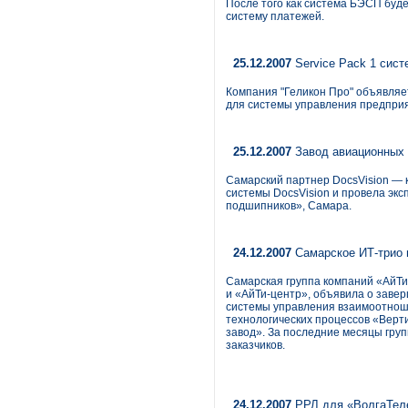
После того как система БЭСП буде
систему платежей.
25.12.2007
Service Pack 1 сист
Компания "Геликон Про" объявляет
для системы управления предприя
25.12.2007
Завод авиационных 
Самарский партнер DocsVision — 
системы DocsVision и провела эк
подшипников», Самара.
24.12.2007
Самарское ИТ-трио 
Самарская группа компаний «АйТи
и «АйТи-центр», объявила о завер
системы управления взаимоотнош
технологических процессов «Верт
завод». За последние месяцы гру
заказчиков.
24.12.2007
РРЛ для «ВолгаТел