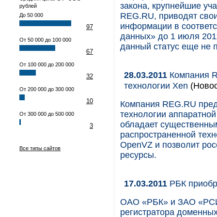
закона, крупнейшие уча
рублей
REG.RU, приводят свои
До 50 000
информации в соответ
97
данных» до 1 июля 201
От 50 000 до 100 000
данный статус еще не 
67
От 100 000 до 200 000
28.03.2011
Компания R
32
технологии Xen
(Новос
От 200 000 до 300 000
10
Компания REG.RU пред
технологии аппаратной
От 300 000 до 500 000
обладает существенны
3
распространенной тех
OpenVZ и позволит рос
Все типы сайтов
ресурсы.
17.03.2011
РБК приоб
ОАО «РБК» и ЗАО «РСИ
регистратора доменны