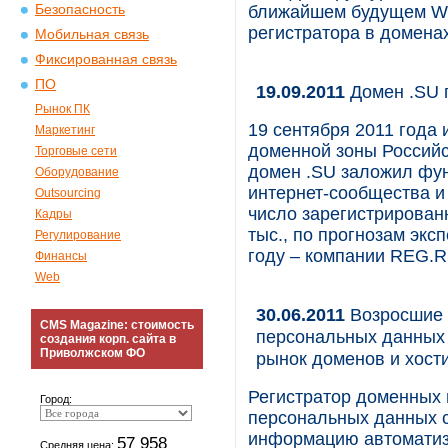
Безопасность
ближайшем будущем We
регистратора в домен
Мобильная связь
Фиксированная связь
ПО
19.09.2011
Домен .SU 
Рынок ПК
19 сентября 2011 года 
Маркетинг
доменной зоны Российс
Торговые сети
домен .SU заложил фу
Оборудование
интернет-сообщества и
Outsourcing
число зарегистрирован
Кадры
тыс., по прогнозам экс
Регулирование
году – компании REG.RU
Финансы
Web
30.06.2011
Возросшие 
CMS Magazine: стоимость
персональных данных 
создания корп. сайта в
Приволжском ФО
рынок доменов и хост
Регистратор доменных 
Город:
персональных данных 
информацию автоматиз
57 958
Средняя цена: