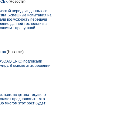
/СЕК
(Новости)
ческой передачи данных со
elstra. Успешные испытания на
вали возможность передачи
рение данной технологии в
ваниям к пропускной
тов
(Новости)
(NASDAQ:ERIC) подписали
миру. В основе этих решений
ретьего квартала текущего
воляет предположить, что
Во многом этот рост будет