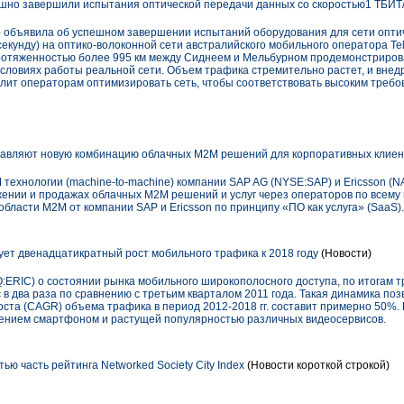
спешно завершили испытания оптической передачи данных со скоростью1 ТБИТ
 объявила об успешном завершении испытаний оборудования для сети опти
 секунду) на оптико-волоконной сети австралийского мобильного оператора T
протяженностью более 995 км между Сиднеем и Мельбурном продемонстриро
 условиях работы реальной сети. Объем трафика стремительно растет, и внед
лит операторам оптимизировать сеть, чтобы соответствовать высоким требо
тавляют новую комбинацию облачных M2M решений для корпоративных клиен
 технологии (machine-to-machine) компании SAP AG (NYSE:SAP) и Ericsson 
ении и продажах облачных M2M решений и услуг через операторов по всему 
бласти M2M от компании SAP и Ericsson по принципу «ПО как услуга» (SaaS).
т двенадцатикратный рост мобильного трафика к 2018 году
(Новости)
:ERIC) о состоянии рынка мобильного широкополосного доступа, по итогам т
в два раза по сравнению с третьим кварталом 2011 года. Такая динамика поз
ста (CAGR) объема трафика в период 2012-2018 гг. составит примерно 50%. 
ением смартфоном и растущей популярностью различных видеосервисов.
ью часть рейтинга Networked Society City Index
(Новости короткой строкой)