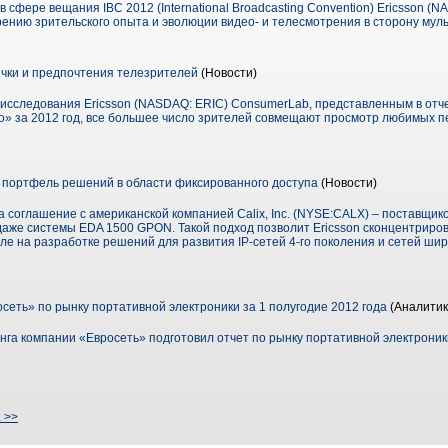
 сфере вещания IBC 2012 (International Broadcasting Convention) Ericsson (
нию зрительского опыта и эволюции видео- и телесмотрения в сторону мул
ычки и предпочтения телезрителей
(Новости)
 исследования Ericsson (NASDAQ: ERIC) ConsumerLab, представленным в отч
ео» за 2012 год, все большее число зрителей совмещают просмотр любимых п
 портфель решений в области фиксированного доступа
(Новости)
 соглашение с американской компанией Calix, Inc. (NYSE:CALX) – поставщи
даже системы EDA 1500 GPON. Такой подход позволит Ericsson сконцентриро
исле на разработке решений для развития IP-сетей 4-го поколения и сетей ш
сеть» по рынку портативной электроники за 1 полугодие 2012 года
(Аналитик
га компании «Евросеть» подготовил отчет по рынку портативной электроник
. >>