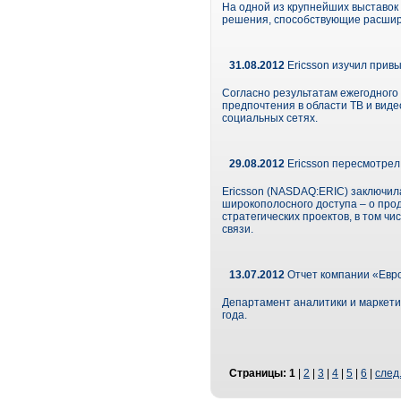
На одной из крупнейших выставок в
решения, способствующие расшире
31.08.2012
Ericsson изучил прив
Согласно результатам ежегодного
предпочтения в области ТВ и вид
социальных сетях.
29.08.2012
Ericsson пересмотрел
Ericsson (NASDAQ:ERIC) заключила
широкополосного доступа – о про
стратегических проектов, в том ч
связи.
13.07.2012
Отчет компании «Евро
Департамент аналитики и маркетин
года.
Страницы:
1
|
2
|
3
|
4
|
5
|
6
|
след