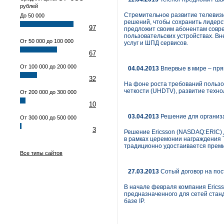
рублей
Стремительное развитие телевизи
До 50 000
решений, чтобы сохранить лидерст
97
предложит своим абонентам совре
пользовательских устройствах. В
От 50 000 до 100 000
услуг и ШПД сервисов.
67
От 100 000 до 200 000
04.04.2013
Впервые в мире – прям
32
На фоне роста требований пользо
четкости (UHDTV), развитие техн
От 200 000 до 300 000
10
03.04.2013
Решение для организац
От 300 000 до 500 000
3
Решение Ericsson (NASDAQ:ERIC) д
в рамках церемонии награждения T
традиционно удостаивается премие
Все типы сайтов
27.03.2013
Сотый договор на пост
В начале февраля компания Ericss
предназначенного для сетей стан
базе IP.