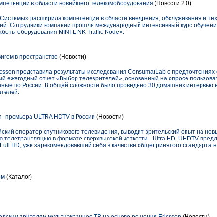
мпетенции в области новейшего телекомоборудования
(Новости 2.0)
 Системы» расширила компетенции в области внедрения, обслуживания и те
ий. Сотрудники компании прошли международный интенсивный курс обучени
аботы оборудования MINI-LINK Traffic Node».
игом в пространстве
(Новости)
ricsson представила результаты исследования ConsumarLab о предпочтениях
тый ежегодный отчет «Выбор телезрителей», основанный на опросе пользоват
анные по России. В общей сложности было проведено 30 домашних интервью в
ателей.
on -премьера ULTRA HDTV в России
(Новости)
ский оператор спутникового телевидения, выводит зрительский опыт на новы
ю телетрансляцию в формате сверхвысокой четкости - Ultra HD. UHDTV предл
Full HD, уже зарекомендовавший себя в качестве общепринятого стандарта н
ом
(Каталог)
едским зрителям мультиэкранное ТВ на основе решения Ericsson
(Новости)