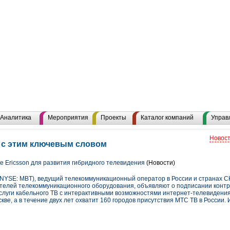
Аналитика
Мероприятия
Проекты
Каталог компаний
Управ
Новост
ы с этим ключевым словом
Ericsson для развития гибридного телевидения
(Новости)
SE: MBT), ведущий телекоммуникационный оператор в России и странах СН
ителей телекоммуникационного оборудования, объявляют о подписании контра
слуги кабельного ТВ с интерактивными возможностями интернет-телевидения
кве, а в течение двух лет охватит 160 городов присутствия МТС ТВ в России.