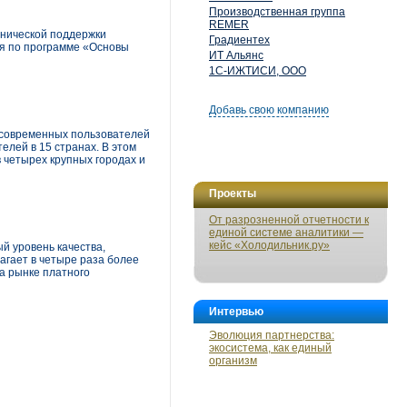
Производственная группа
REMER
хнической поддержки
Градиентех
я по программе «Основы
ИТ Альянс
1С-ИЖТИСИ, ООО
Добавь свою компанию
 современных пользователей
елей в 15 странах. В этом
 четырех крупных городах и
Проекты
От разрозненной отчетности к
единой системе аналитики —
кейс «Холодильник.ру»
й уровень качества,
агает в четыре раза более
а рынке платного
Интервью
Эволюция партнерства:
экосистема, как единый
организм