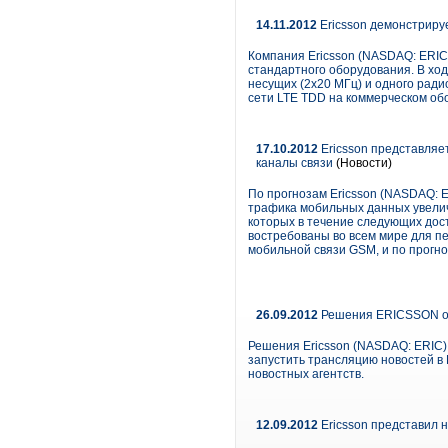
14.11.2012
Ericsson демонстриру
Компания Ericsson (NASDAQ: ERIC)
стандартного оборудования. В ход
несущих (2x20 МГц) и одного ради
сети LTE TDD на коммерческом об
17.10.2012
Ericsson представляе
каналы связи
(Новости)
По прогнозам Ericsson (NASDAQ: E
трафика мобильных данных увелич
которых в течение следующих дос
востребованы во всем мире для п
мобильной связи GSM, и по прогноз
26.09.2012
Решения ERICSSON о
Решения Ericsson (NASDAQ: ERIC)
запустить трансляцию новостей в
новостных агентств.
12.09.2012
Ericsson представил 