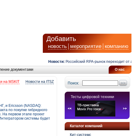
Добавить
новость
мероприятие
компанию
Новости:
Российский RPA-рынок переходит от автомат
ление документами
О нас
и на MSKIT
Новости на ITSZ
Поиск:
Тесты цифровой техники
Г, и Ericsson (NASDAQ:
кта по покупке гибридного
. На первом этапе проект
 Интегратором системы будет
Каталог компаний
Кит-системс