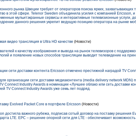
онного рынка Швеции требует от операторов поиска ярких, захватывающих 
во в этой сфере. Telenor Sweden объединила усилия с компанией Ericsson, 
менные мульитэкранные сервисы и интерактивные телевизионные услуги, д
недрение данного решения укрепит ведущую позицию оператора на рынке мо
ая видео трансляция в Ultra HD качестве
(Новости)
вателей к качеству изображения и вывода на рынок телевизоров с поддержко
ологий и появление новых способов трансляции выводит телевидение на прин
ии сети доставки контента Ericsson отмечено престижной наградой TV Conne
ля организации сети доставки медиаконтента (media delivery network MDN) 
V Connect Industry Awards в номинации «Лучшее облако или сеть доставки ко
й TV Connect Industry Awards уже семь лет подряд.
авку Evolved Packet Core в портфеле Ericsson
(Новости)
on достигла важного рубежа, подписав сотый договор на поставку решения Ev
дарта LTE. EPC – решение опорной сети для LTE - обеспечивает возможность