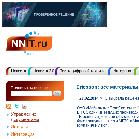
Новости
Новости 2.0
Тесты цифровой техники
Интервью
Ericsson: все материал
Подписка на новости:
28.02.2014
МТС выбрала решение 
ОАО «Мобильные ТелеСистемы» (NY
ERIC), один из ведущих производ
Управление
ТВ-решения, которое объединит у
документами
будет запущен на сети МГТС в Мос
компания Nvision.
Интернет
Интеграция