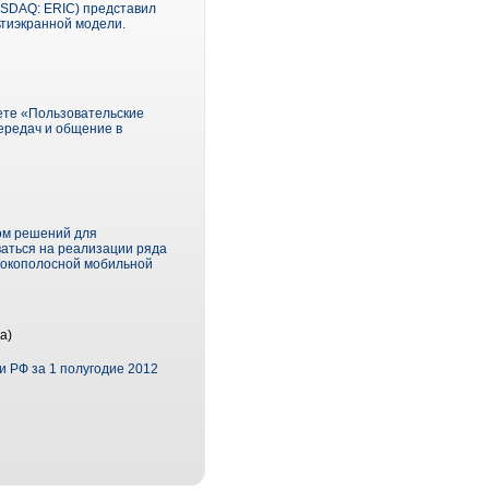
NASDAQ: ERIC) представил
ьтиэкранной модели.
ете «Пользовательские
ередач и общение в
ком решений для
ваться на реализации ряда
ирокополосной мобильной
а)
и РФ за 1 полугодие 2012