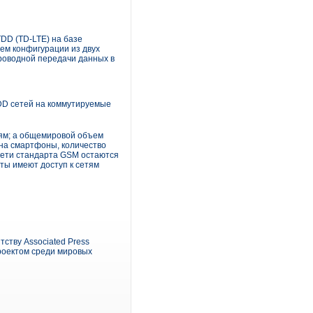
DD (TD-LTE) на базе
ием конфигурации из двух
проводной передачи данных в
TDD сетей на коммутируемые
тям; а общемировой объем
 на смартфоны, количество
 сети стандарта GSM остаются
ты имеют доступ к сетям
ству Associated Press
роектом среди мировых