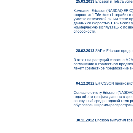
25.03.2013
Ericsson и Telstra у
Компания Ericsson (NASDAQ:ERIC)
скоростью 1 Тбит/сек (1 терабит в
участке оптической линии связи 
данных со скоростью 1 Тбит/сек в
коммерческую эксплуатацию позво
способности.
28.02.2013
SAP и Ericsson предс
В ответ на растущий спрос на М2М
соглашение о совместном продвиж
лежит совместное предложение в о
04.12.2012
ERICSSON прогнозируе
Согласно отчету Ericsson (NASDAQ
года объём трафика данных вырос 
совокупный среднегодовой темп ро
обусловлен широким распростран
30.11.2012
Ericsson выпустил трет