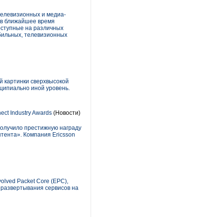
телевизионных и медиа-
и в ближайшее время
оступные на различных
бильных, телевизионных
й картинки сверхвысокой
ципиально иной уровень.
ct Industry Awards
(Новости)
получило престижную награду
нтента». Компания Ericsson
olved Packet Core (EPC),
 развертывания сервисов на