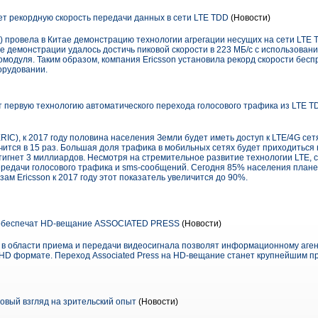
ет рекордную скорость передачи данных в сети LTE TDD
(Новости)
 провела в Китае демонстрацию технологии агрегации несущих на сети LTE T
е демонстрации удалось достичь пиковой скорости в 223 МБ/с с использован
омодуля. Таким образом, компания Ericsson установила рекорд скорости бес
орудовании.
т первую технологию автоматического перехода голосового трафика из LTE 
RIC), к 2017 году половина населения Земли будет иметь доступ к LTE/4G се
ится в 15 раз. Большая доля трафика в мобильных сетях будет приходиться
тигнет 3 миллиардов. Несмотря на стремительное развитие технологии LTE,
ередачи голосового трафика и sms-сообщений. Сегодня 85% населения плане
ам Ericsson к 2017 году этот показатель увеличится до 90%.
беспечат HD-вещание ASSOCIATED PRESS
(Новости)
 в области приема и передачи видеосигнала позволят информационному агент
 HD формате. Переход Associated Press на HD-вещание станет крупнейшим п
новый взгляд на зрительский опыт
(Новости)