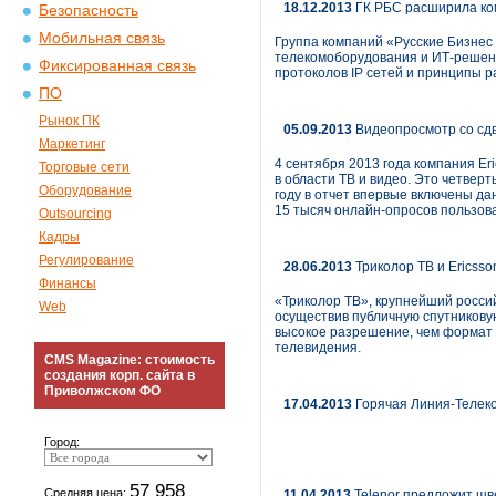
18.12.2013
ГК РБС расширила ко
Безопасность
Мобильная связь
Группа компаний «Русские Бизнес
телекомоборудования и ИТ-решен
Фиксированная связь
протоколов IP сетей и принципы р
ПО
Рынок ПК
05.09.2013
Видеопросмотр со сдв
Маркетинг
4 сентября 2013 года компания E
Торговые сети
в области ТВ и видео. Это четвер
Оборудование
году в отчет впервые включены д
15 тысяч онлайн-опросов пользов
Outsourcing
Кадры
Регулирование
28.06.2013
Триколор ТВ и Ericss
Финансы
«Триколор ТВ», крупнейший россий
Web
осуществив публичную спутникову
высокое разрешение, чем формат 
телевидения.
CMS Magazine: стоимость
создания корп. сайта в
Приволжском ФО
17.04.2013
Горячая Линия-Телек
Город:
57 958
Средняя цена:
11.04.2013
Telenor предложит шв