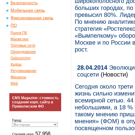
широкополосного дос
Безопасность
больших городах, по
Мобильная связь
превысил 80%. Лидер
Фиксированная связь
По мнению аналитико
ПО
стратегия «Ростелек
Рынок ПК
«Вымпелкому» оборон
Маркетинг
Москве и по России 
Торговые сети
рост.
Оборудование
Outsourcing
Кадры
28.04.2014
Эволюция
Регулирование
соцсети
(Новости)
Финансы
Web
Сегодня около трети 
жизнь сильно измени
CMS Magazine: стоимость
всемирной сетью. 44
создания корп. сайта в
небольшими, а 18 % у
Приволжском ФО
такому мнению приш
мнения» (ФОМ) в оп
Город:
посвященном пользо
57 958
Средняя цена: