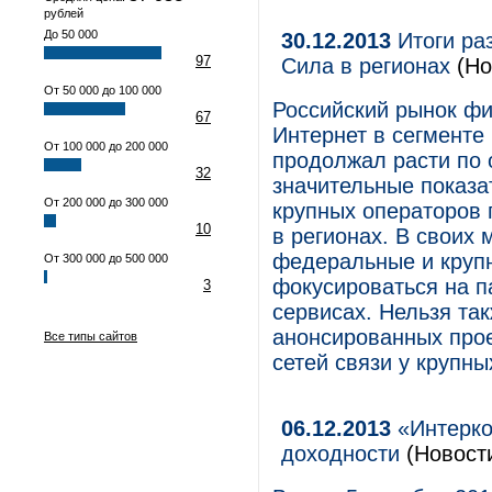
рублей
До 50 000
30.12.2013
Итоги ра
97
Сила в регионах
(Но
От 50 000 до 100 000
Российский рынок фи
67
Интернет в сегменте
От 100 000 до 200 000
продолжал расти по 
32
значительные показа
От 200 000 до 300 000
крупных операторов 
10
в регионах. В своих 
федеральные и круп
От 300 000 до 500 000
фокусироваться на п
3
сервисах. Нельзя та
анонсированных прое
Все типы сайтов
сетей связи у крупны
06.12.2013
«Интерко
доходности
(Новост