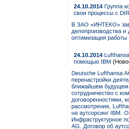
24.10.2014
Группа к
свои процессы с D
В ЗАО «ИНТЕКО» зав
делопроизводства и 
оптимизация работы
24.10.2014
Lufthansa
помощью IBM
(Ново
Deutsche Lufthansa A
перенастройки деяте
ближайшем будущем 
сотрудничество с ком
договоренностями, к
рассмотрения, Lufth
на аутсорсинг IBM. О
Инфраструктурное по
AG. Договор об аутс