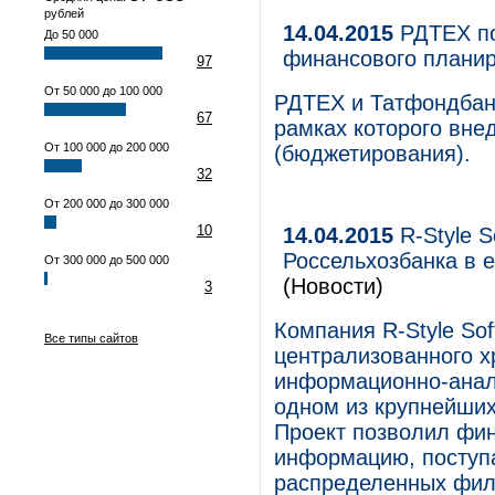
рублей
14.04.2015
РДТЕХ по
До 50 000
финансового плани
97
От 50 000 до 100 000
РДТЕХ и Татфондбанк
67
рамках которого вне
От 100 000 до 200 000
(бюджетирования).
32
От 200 000 до 300 000
10
14.04.2015
R-Style S
Россельхозбанка в 
От 300 000 до 500 000
(Новости)
3
Компания R-Style So
Все типы сайтов
централизованного х
информационно-анал
одном из крупнейши
Проект позволил фин
информацию, поступ
распределенных фили