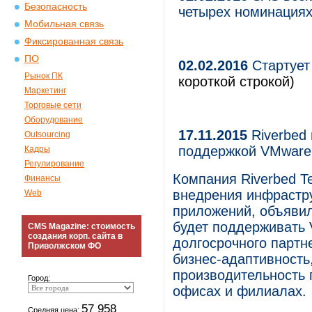
Безопасность
четырех номинация
Мобильная связь
Фиксированная связь
ПО
02.02.2016
Стартует
Рынок ПК
короткой строкой)
Маркетинг
Торговые сети
Оборудование
17.11.2015
Riverbed 
Outsourcing
поддержкой VMware 
Кадры
Регулирование
Компания Riverbed T
Финансы
внедрения инфрастр
Web
приложений, объявила
будет поддерживать 
CMS Magazine: стоимость
создания корп. сайта в
долгосрочного партн
Приволжском ФО
бизнес-адаптивность
производительность 
Город:
офисах и филиалах.
57 958
Средняя цена: