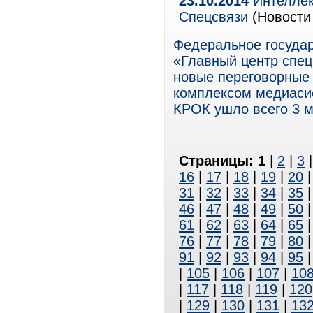
23.10.2014
Интеллек
Спецсвязи
(Новости 
Федеральное госуда
«Главный центр спе
новые переговорные
комплексом медиасис
КРОК ушло всего 3 м
Страницы:
1
|
2
|
3
16
|
17
|
18
|
19
|
20
31
|
32
|
33
|
34
|
35
46
|
47
|
48
|
49
|
50
61
|
62
|
63
|
64
|
65
76
|
77
|
78
|
79
|
80
91
|
92
|
93
|
94
|
95
|
105
|
106
|
107
|
10
|
117
|
118
|
119
|
120
|
129
|
130
|
131
|
13