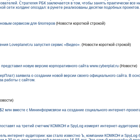
ователей. Стратегия РБК заключается в том, чтобы занять практически все 
ной сети холдинг опоздал: в рунете реализованы десятки подобных проектов.
 новым сервисом для блоггеров
(Новости короткой строкой)
ния Loveplanet.ru запустил сервис «Видео».
(Новости короткой строкой)
 представил новую версию корпоративного сайта www.cyberplat.ru
(Новости)
ерПлат) заявила о создании новой версии своего официального сайта. В осн
ва работы с сайтом.
овости)
ь $2 млн вместе с Мининформсвязи на создание социального интернет-проект
поставят на третий счетчик/ КОМКОН и SpyLog измерят интернет-аудиторию
ель интернет-аудитории: как стало известно Ъ, компании КОМКОН и SpyLog 