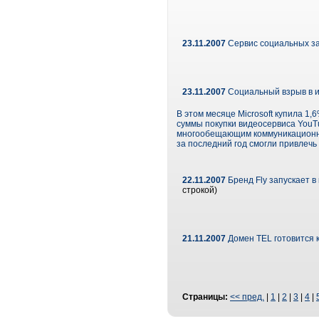
23.11.2007
Сервис социальных за
23.11.2007
Социальный взрыв в и
В этом месяце Microsoft купила 1,
суммы покупки видеосервиса YouT
многообещающим коммуникационным
за последний год смогли привлечь
22.11.2007
Бренд Fly запускает 
строкой)
21.11.2007
Домен TEL готовится 
Страницы:
<< пред.
|
1
|
2
|
3
|
4
|