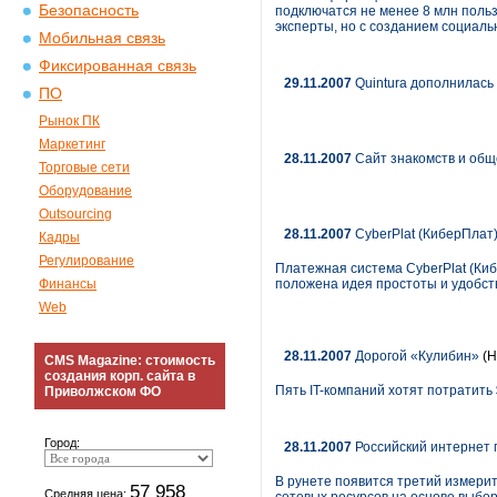
Безопасность
подключатся не менее 8 млн польз
эксперты, но с созданием социаль
Мобильная связь
Фиксированная связь
29.11.2007
Quintura дополнилась
ПО
Рынок ПК
Маркетинг
28.11.2007
Сайт знакомств и обще
Торговые сети
Оборудование
Outsourcing
28.11.2007
CyberPlat (КиберПлат)
Кадры
Регулирование
Платежная система CyberPlat (Киб
Финансы
положена идея простоты и удобст
Web
28.11.2007
Дорогой «Кулибин»
(Н
CMS Magazine: стоимость
создания корп. сайта в
Пять IT-компаний хотят потратит
Приволжском ФО
Город:
28.11.2007
Российский интернет 
В рунете появится третий измерит
57 958
Средняя цена: