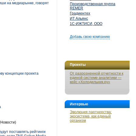
ниши на медиарынке, говорят
Производственная группа
REMER
Градиентех
ИТ Альянс
1С-ИЖТИСИ, ООО
Добавь свою компанию
Проекты
ову концепции проекта
От разрозненной отчетности к
единой системе аналитики —
кейс «Холодильник.ру»
Интервью
а
Эволюция партнерства:
экосистема, как единый
организм
(Новости)
будут поставлять рейтинги