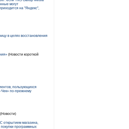
кт: если TNS Gallup Media
анные могут
приходится на "Яндекс",
ницу в целях восстановления
ния»
(Новости короткой
лиентов, пользующихся
а-Чек» по-прежнему
(Новости)
 С открытием магазина,
я покупки программных