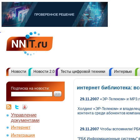
Новости
Новости 2.0
Тесты цифровой техники
Интервью
интернет библиотека: в
Подписка на новости:
29.11.2007
«ЭР-Телеком» и MP3.r
Холдинг «ЭР-Телеком» и владелец
контента среди абонентов компан
Управление
документами
Интернет
29.11.2007
Чтобы вспомнили/ РБК
Интеграция
"РБК Информационные системы" выв