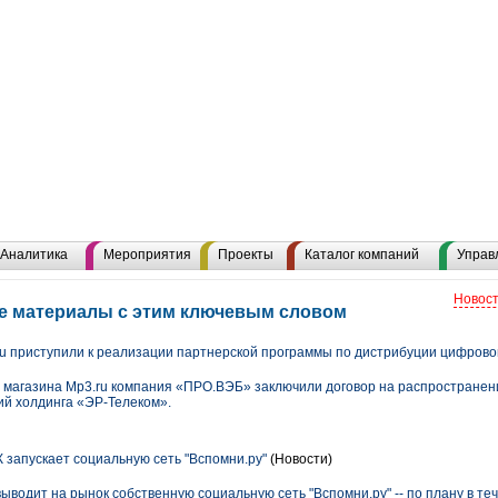
Аналитика
Мероприятия
Проекты
Каталог компаний
Управ
Новост
се материалы с этим ключевым словом
u приступили к реализации партнерской программы по дистрибуции цифрово
 магазина Mp3.ru компания «ПРО.ВЭБ» заключили договор на распространен
ий холдинга «ЭР-Телеком».
 запускает социальную сеть "Вспомни.ру"
(Новости)
одит на рынок собственную социальную сеть "Вспомни.ру" -- по плану в тече