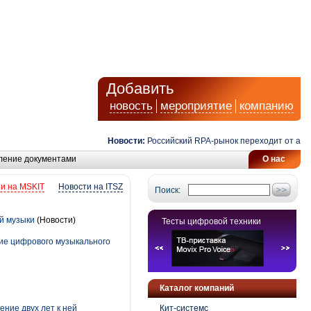
Добавить
новость
мероприятие
компанию
Новости:
Российский RPA-рынок переходит от автомат
ление документами
О нас
и на MSKIT
Новости на ITSZ
Поиск:
й музыки
(Новости)
Тесты цифровой техники
ие цифрового музыкального
Каталог компаний
ние двух лет к ней
Кит-системс