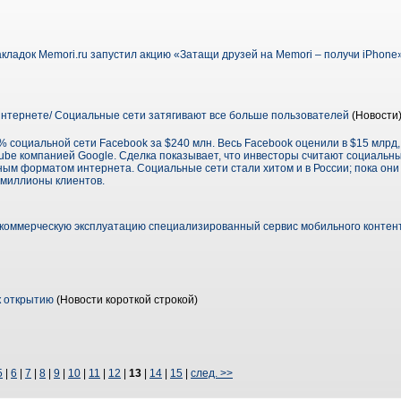
кладок Memori.ru запустил акцию «Затащи друзей на Memori – получи iPhone
нтернете/ Социальные сети затягивают все больше пользователей
(Новости
6% социальной сети Facebook за $240 млн. Весь Facebook оценили в $15 млрд,
ube компанией Google. Сделка показывает, что инвесторы считают социальн
 форматом интернета. Социальные сети стали хитом и в России; пока они 
 миллионы клиентов.
в коммерческую эксплуатацию специализированный сервис мобильного контен
к открытию
(Новости короткой строкой)
5
|
6
|
7
|
8
|
9
|
10
|
11
|
12
|
13
|
14
|
15
|
след. >>