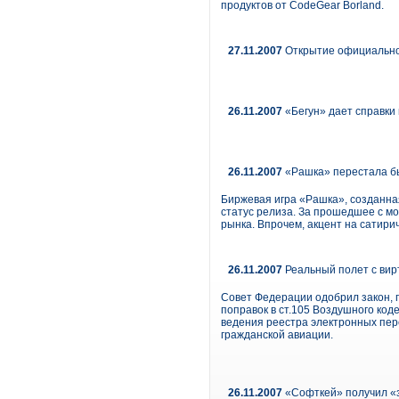
продуктов от CodeGear Borland.
27.11.2007
Открытие официальног
26.11.2007
«Бегун» дает справки
26.11.2007
«Рашка» перестала б
Биржевая игра «Рашка», созданна
статус релиза. За прошедшее с м
рынка. Впрочем, акцент на сатири
26.11.2007
Реальный полет с ви
Совет Федерации одобрил закон,
поправок в ст.105 Воздушного коде
ведения реестра электронных пер
гражданской авиации.
26.11.2007
«Софткей» получил «з