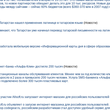
ки в 30 тыс. пользователей в возрасте 16-55 лет. Это самый масштабный прое
ов, то новое партнерство обещает делать это для 10 тыс. ресурсов. Новые д
ы между сайтами -- сейчас 60% бюджетов (всего $360-370 млн в 2007 году) 
 Татарстан нашел применение латинице в татарском языке
(Новости)
минают, что Татарстан уже начинал перевод татарской письменности на лати
работала мобильную версию «Информационной карты дня в сфере образова
нет-банка «Альфа-Клик» достигло 200 тысяч
(Новости)
станционные каналы обслуживания клиентов. Менее чем за год количество к
ыросло в 2 раза и превысило 200 тысяч человек. Услуга SMS-банкинга «Альф
й подключено более 300 тысяч пластиковых карт.
участии Allsoft.ru запускает интернет-магазин для российских пользователей
oft.ru объявляет о запуске интернет-магазина для российских пользователей.
shop.codegear.ru, российским разработчикам стал доступен удобный сервис дл