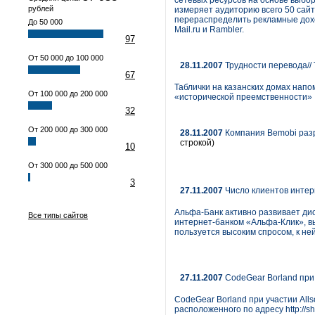
сетевых ресурсов на основе выбор
рублей
измеряет аудиторию всего 50 сайт
перераспределить рекламные доход
До 50 000
Mail.ru и Rambler.
97
От 50 000 до 100 000
28.11.2007
Трудности перевода//
67
Таблички на казанских домах напо
От 100 000 до 200 000
«исторической преемственности»
32
От 200 000 до 300 000
28.11.2007
Компания Bemobi раз
строкой)
10
От 300 000 до 500 000
3
27.11.2007
Число клиентов интер
Альфа-Банк активно развивает ди
Все типы сайтов
интернет-банком «Альфа-Клик», в
пользуется высоким спросом, к не
27.11.2007
CodeGear Borland при 
CodeGear Borland при участии Alls
расположенного по адресу http://