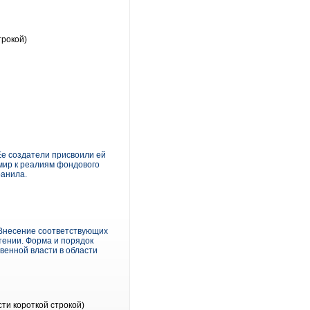
трокой)
е создатели присвоили ей
мир к реалиям фондового
ранила.
 Внесение соответствующих
чтении. Форма и порядок
енной власти в области
ти короткой строкой)