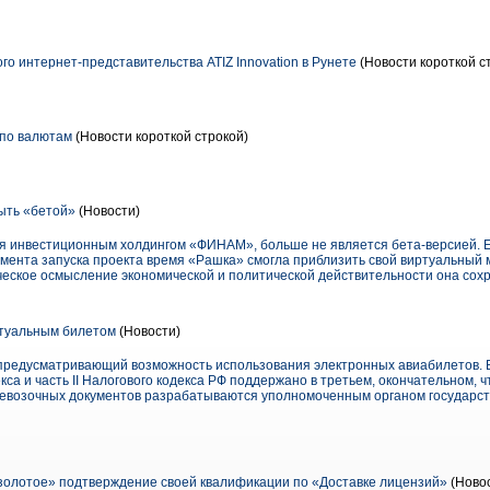
о интернет-представительства ATIZ Innovation в Рунете
(Новости короткой с
 по валютам
(Новости короткой строкой)
ыть «бетой»
(Новости)
я инвестиционным холдингом «ФИНАМ», больше не является бета-версией. Е
омента запуска проекта время «Рашка» смогла приблизить свой виртуальный 
ческое осмысление экономической и политической действительности она сох
ртуальным билетом
(Новости)
 предусматривающий возможность использования электронных авиабилетов.
кса и часть II Налогового кодекса РФ поддержано в третьем, окончательном, 
евозочных документов разрабатываются уполномоченным органом государств
олотое» подтверждение своей квалификации по «Доставке лицензий»
(Новос