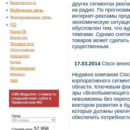
Безопасность
других сегментах рекла
на радио. По прогноза
Мобильная связь
интернет-рекламы прод
Фиксированная связь
экономическую ситуаци
ПО
обусловлен тем, что а
Рынок ПК
темпами. Однако сняти
Маркетинг
товаров может сделать
Торговые сети
существенным.
Оборудование
Outsourcing
Кадры
17.03.2014
Cisco анон
Регулирование
Недавно компания Cis
Финансы
корпоративного сегмент
Web
области. Ключевым фак
эры «Всеобъемлющего 
CMS Magazine: стоимость
невозможны без перехо
создания корп. сайта в
Приволжском ФО
вектором развития в б
которые должны увелич
Город:
обеспечить потребности
57 958
Средняя цена: