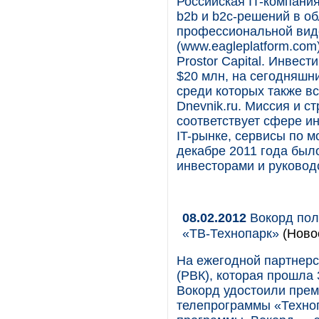
Российская IT-компани
b2b и b2c-решений в об
профессиональной вид
(www.eagleplatform.co
Prostor Capital. Инвес
$20 млн, на сегодняшн
среди которых также в
Dnevnik.ru. Миссия и 
соответствует сфере и
IT-рынке, сервисы по м
декабре 2011 года был
инвесторами и руковод
08.02.2012
Вокорд пол
«ТВ-Технопарк»
(Новос
На ежегодной партнерс
(РВК), которая прошла
Вокорд удостоили прем
телепрограммы «Техноп