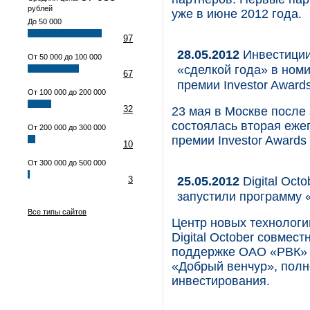
рублей
уже в июне 2012 года.
До 50 000
97
28.05.2012
Инвестиции
От 50 000 до 100 000
«сделкой года» в ном
67
премии Investor Award
От 100 000 до 200 000
32
23 мая в Москве после
состоялась вторая еже
От 200 000 до 300 000
премии Investor Awards
10
От 300 000 до 500 000
25.05.2012
Digital Oct
3
запустили программу 
Все типы сайтов
Центр новых технологи
Digital October совмес
поддержке ОАО «РВК» 
«Добрый венчур», пол
инвестирования.