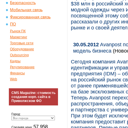
Безопасность
$38 млн в российский 
модной одежды через И
Мобильная связь
посвященной этому собы
Фиксированная связь
рассказали о других и
ПО
рынке и о своей деятел
Рынок ПК
Маркетинг
Торговые сети
30.05.2012
Avanpost по
Оборудование
модель бизнеса
(Новос
Outsourcing
Сегодня компания Avan
Кадры
идентификации и упра
Регулирование
предприятия (IDM) – о
Финансы
на российский рынок св
Web
от ранее применявшейс
на базе эксклюзивных 
CMS Magazine: стоимость
создания корп. сайта в
Теперь Avanpost перех
Приволжском ФО
распространения, объ
и партнерства с униве
Город:
При этом будет исключ
компания предоставит 
57 958
партнеров. Первые пар
Средняя цена: