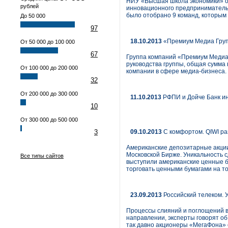
НИУ «Высшая школа экономики» об
рублей
инновационного предпринимательс
было отобрано 9 команд, которым
До 50 000
97
18.10.2013
«Премиум Медиа Груп
От 50 000 до 100 000
67
Группа компаний «Премиум Медиа 
руководства группы, общая сумма
От 100 000 до 200 000
компании в сфере медиа-бизнеса.
32
От 200 000 до 300 000
11.10.2013
РФПИ и Дойче Банк и
10
От 300 000 до 500 000
3
09.10.2013
С комфортом. QIWI ра
Американские депозитарные акции
Московской Бирже. Уникальность с
Все типы сайтов
выступили американские ценные б
торговать ценными бумагами на то
23.09.2013
Российский телеком. 
Процессы слияний и поглощений в
направлении, эксперты говорят о
так давно акционеры «МегаФона» 