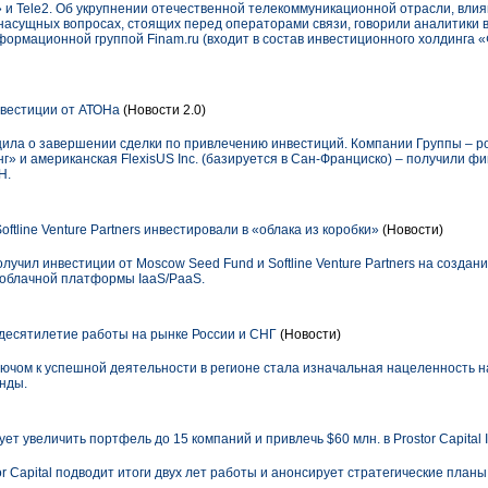
и Tele2. Об укрупнении отечественной телекоммуникационной отрасли, влия
х насущных вопросах, стоящих перед операторами связи, говорили аналитики
ормационной группой Finam.ru (входит в состав инвестиционного холдинга 
вестиции от АТОНа
(Новости 2.0)
ила о завершении сделки по привлечению инвестиций. Компании Группы – р
» и американская FlexisUS Inc. (базируется в Сан-Франциско) – получили ф
Н.
ftline Venture Partners инвестировали в «облака из коробки»
(Новости)
лучил инвестиции от Moscow Seed Fund и Softline Venture Partners на создан
 облачной платформы IaaS/PaaS.
т десятилетие работы на рынке России и СНГ
(Новости)
ючом к успешной деятельности в регионе стала изначальная нацеленность н
нды.
ует увеличить портфель до 15 компаний и привлечь $60 млн. в Prostor Capital 
Capital подводит итоги двух лет работы и анонсирует стратегические планы: со