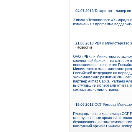
04.07.2013
Татарстан – лидер п
2 июля в Технополисе «Химград» 
изменения в программе поддержки
21.06.2013
РВК и Министерство э
(Новости)
ОАО «РВК» и Министерство эконом
совместный брифинг, на котором 
инновационного развития Российс
Министерства экономического разв
Российской Федерации на период 
экономического развития РФ Олег
партнер Almaz Capital Partners А
выступившие экспертами отчета, 
сектора экономики страны.
19.06.2013
ОСГ Рекордз Менеджме
Площадь нового хранилища ОСГ Ре
многоуровневые архивные стеллаж
безопасности, автоматическая си
наилучший архив в Нижнем Новгор