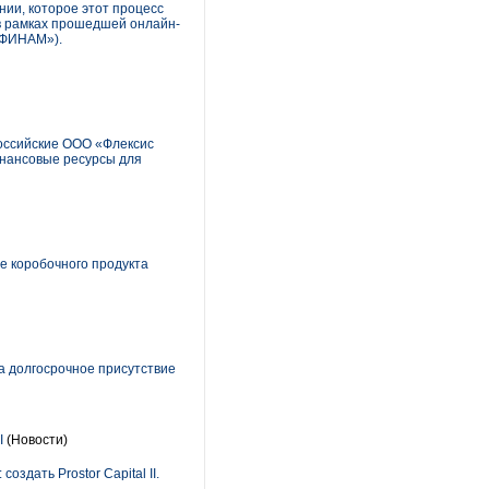
нии, которое этот процесс
 в рамках прошедшей онлайн-
«ФИНАМ»).
оссийские ООО «Флексис
инансовые ресурсы для
ие коробочного продукта
а долгосрочное присутствие
II
(Новости)
здать Prostor Capital II.