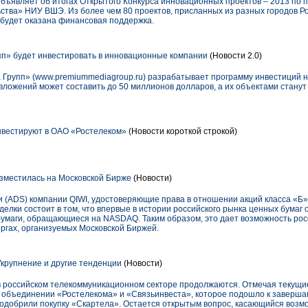
ъявляет об итогах Открытого Конкурса инновационных проектов – 2013 по 
тва» НИУ ВШЭ. Из более чем 80 проектов, присланных из разных городов Ро
 будет оказана финансовая поддержка.
п» будет инвестировать в инновационные компании
(Новости 2.0)
Групп» (www.premiummediagroup.ru) разрабатывает программу инвестиций н
 вложений может составить до 50 миллионов долларов, а их объектами стан
нвестируют в ОАО «Ростелеком»
(Новости короткой строкой)
зместилась на Московской Бирже
(Новости)
 (ADS) компании QIWI, удостоверяющие права в отношении акций класса «Б
делки состоит в том, что впервые в истории российского рынка ценных бума
умаги, обращающиеся на NASDAQ. Таким образом, это дает возможность ро
ргах, организуемых Московской Биржей.
Укрупнение и другие тенденции
(Новости)
 российском телекоммуникационном секторе продолжаются. Отмечая текущие
б объединении «Ростелекома» и «Связьинвеста», которое подошло к завершаю
одобрили покупку «Скартела». Остается открытым вопрос, касающийся воз