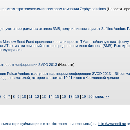
res стал стратегическим инвестором компании Zephyr solutions
(Новости коро
ля учета программных активов SMB, получил инвестиции от Softline Venture P
тно с Moscow Seed Fund проинвестировали проект ITMan – облачную платформ
ия ИТ-активами компаний сектора среднего и малого бизнеса (SMB). Выход п
полутора лет.
партнером конференции SVOD 2013
(Новости)
ия Pulsar Venture выступает партнером конференции SVOD 2013 – Silicon vall
едпринимателей, которое состоится 10-11 июня в Кремниевой долине.
5
|
6
|
7
|
8
|
9
|
10
|
11
|
12
|
13
|
14
|
15
|
16
|
17
|
18
|
19
|
20
|
след. >>
сылка (при публикации в сети Интернет - гиперссылка) на
http://www.nnit.ru/
об