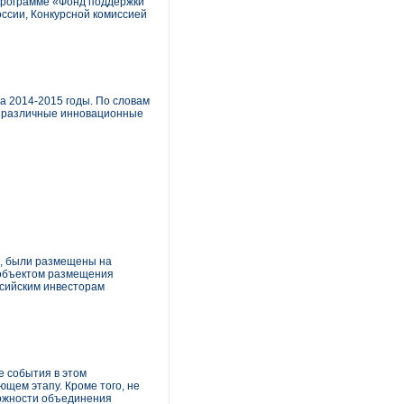
программе «Фонд поддержки
ссии, Конкурсной комиссией
а 2014-2015 годы. По словам
ут различные инновационные
», были размещены на
г объектом размещения
ссийским инвесторам
 события в этом
щем этапу. Кроме того, не
можности объединения