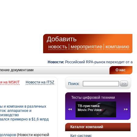
Добавить
новость
мероприятие
компанию
Новости:
Российский RPA-рынок переходит от автомат
ление документами
О нас
и на MSKIT
Новости на ITSZ
Поиск:
Тесты цифровой техники
ты и компании в различных
ток: аппаратное и
оизводство
вался примерно в $1,6 млрд
Каталог компаний
 долларов
(Новости короткой
Кит-системс