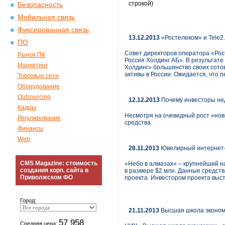
строкой)
Безопасность
Мобильная связь
Фиксированная связь
13.12.2013
«Ростелеком» и Tele2
ПО
Совет директоров оператора «Рос
Рынок ПК
Россия Холдинг АБ». В результате
Маркетинг
Холдинг» большинство своих сотов
активы в России. Ожидается, что п
Торговые сети
Оборудование
Outsourcing
12.12.2013
Почему инвесторы не
Кадры
Несмотря на очевидный рост «нов
Регулирование
средства.
Финансы
Web
28.11.2013
Ювелирный интернет-м
CMS Magazine: стоимость
«Небо в алмазах» – крупнейший н
создания корп. сайта в
в размере $2 млн. Данные средст
Приволжском ФО
проекта. Инвестором проекта выс
Город:
21.11.2013
Высшая школа экономи
57 958
Средняя цена: