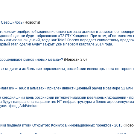
. Свершилось
(Новости)
телеком» одобрил объединение своих сотовых активов в совместное предпри
 данной сделки будет образовано «Т2 РТК Холдинг». При этом, «Ростелеком» 
ых активов и лицензий, тогда как Tele2 Россия передаст совместному предпр
ервый этап сделки будет закрыт уже в первом квартале 2014 года.
дооценивают рынок «новых медиа»?
(Новости 2.0)
ых медиа» и их большие перспективы, российские инвесторы пока не торопят
агазин «Небо в алмазах» привлек инвестиционный раунд в размере $2 млн
а сегодняшний день российский интернет-магазин ювелирных украшений - п
ва будут направлены на развитие ИТ-инфраструктуры и более агрессивную м
тупил фонд AddVenture.
ки подвела итоги Открытого Конкурса инновационных проектов - 2013
(Новос