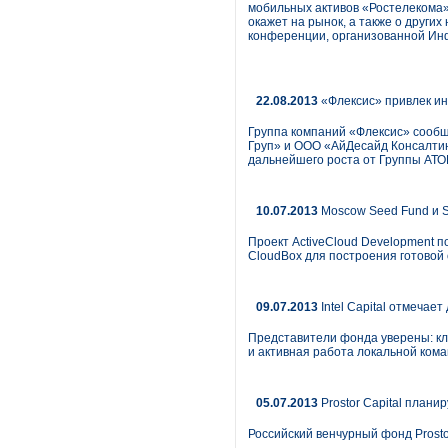
мобильных активов «Ростелекома» 
окажет на рынок, а также о други
конференции, организованной Инф
22.08.2013
«Флексис» привлек ин
Группа компаний «Флексис» сообщ
Груп» и ООО «АйДесайд Консалтинг
дальнейшего роста от Группы АТО
10.07.2013
Moscow Seed Fund и So
Проект ActiveCloud Development по
CloudBox для построения готовой
09.07.2013
Intel Capital отмечае
Представители фонда уверены: кл
и активная работа локальной кома
05.07.2013
Prostor Capital планир
Российский венчурный фонд Prostor 