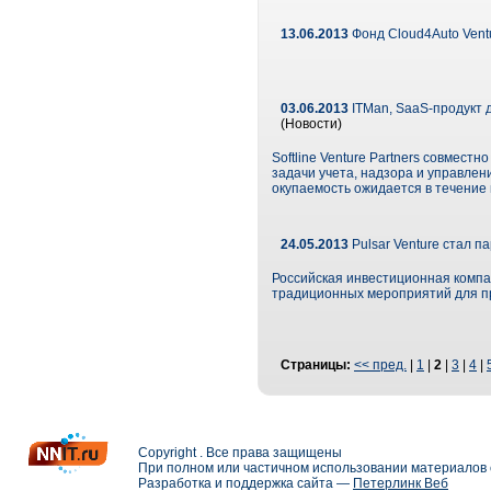
13.06.2013
Фонд Cloud4Auto Ventu
03.06.2013
ITMan, SaaS-продукт д
(Новости)
Softline Venture Partners совмес
задачи учета, надзора и управлен
окупаемость ожидается в течение 
24.05.2013
Pulsar Venture стал 
Российская инвестиционная компан
традиционных мероприятий для пр
Страницы:
<< пред.
|
1
|
2
|
3
|
4
|
Copyright . Все права защищены
При полном или частичном использовании материалов с
Разработка и поддержка сайта —
Петерлинк Веб