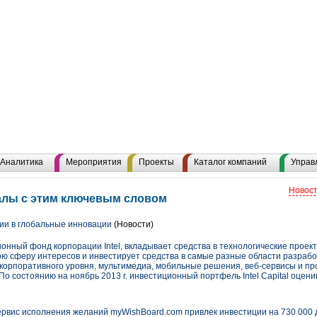
Аналитика
Мероприятия
Проекты
Каталог компаний
Управ
Новост
алы с этим ключевым словом
иции в глобальные инновации
(Новости)
ционный фонд корпорации Intel, вкладывает средства в технологические проек
ою сферу интересов и инвестирует средства в самые разные области разрабо
 корпоративного уровня, мультимедиа, мобильные решения, веб-сервисы и пр
о состоянию на ноябрь 2013 г. инвестиционный портфель Intel Capital оцени
рвис исполнения желаний myWishBoard.сom привлек инвестиции на 730 000