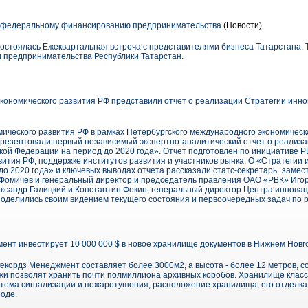
о федеральному финансированию предпринимательства
(Новости)
состоялась Ежеквартальная встреча с представителями бизнеса Татарстана.
 предпринимательства Республики Татарстан.
кономического развития РФ представили отчет о реализации Стратегии инн
ического развития РФ в рамках Петербургского международного экономичес
презентовали первый независимый экспертно-аналитический отчет о реализ
кой Федерации на период до 2020 года». Отчет подготовлен по инициативе Р
ития РФ, поддержке институтов развития и участников рынка. О «Стратегии
до 2020 года» и ключевых выводах отчета рассказали статс-секретарь−замес
 Фомичев и генеральный директор и председатель правления ОАО «РВК» Иго
лександр Галицкий и Константин Фокин, генеральный директор Центра иннова
поделились своим видением текущего состояния и первоочередных задач по 
нт инвестирует 10 000 000 $ в новое хранилище документов в Нижнем Нов
кордз Менеджмент составляет более 3000м2, а высота - более 12 метров, 
и позволят хранить почти полмиллиона архивных коробов. Хранилище клас
стема сигнализации и пожаротушения, расположение хранилища, его отделка
оде.