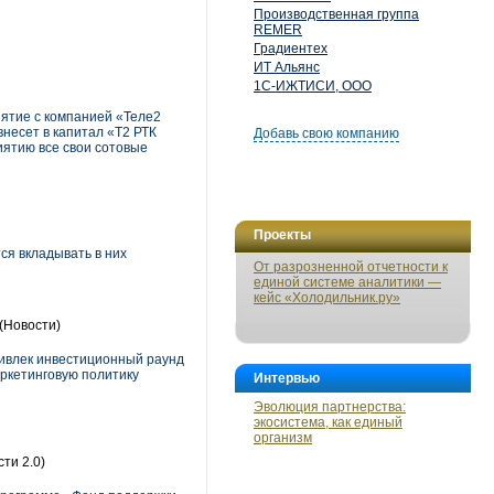
Производственная группа
REMER
Градиентех
ИТ Альянс
1С-ИЖТИСИ, ООО
ятие с компанией «Теле2
внесет в капитал «Т2 РТК
Добавь свою компанию
иятию все свои сотовые
Проекты
ся вкладывать в них
От разрозненной отчетности к
единой системе аналитики —
кейс «Холодильник.ру»
(Новости)
ривлек инвестиционный раунд
аркетинговую политику
Интервью
Эволюция партнерства:
экосистема, как единый
организм
ти 2.0)