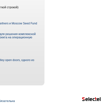
ткой строкой)
artners и Moscow Seed Fund
у для решения комплексной
роекта на операционную
ey open doors, одного из
язательна