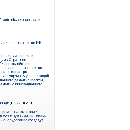
 Темой обсуждения стали
овационного развития РФ
кого форума провели
ации «Стратегии
ВК при содействии
 инновационного развития
титель министра
рь Агамирзян. А управляющий
ционного развития Москвы,
развитию инновационного
городе
(Новости 2.0)
современные высотные
са «А» с нужными системами
 и оборудование создадут