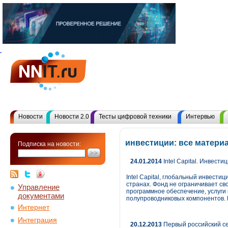
Новости
Новости 2.0
Тесты цифровой техники
Интервью
инвестиции: все матери
Подписка на новости:
24.01.2014
Intel Capital. Инвест
Intel Capital, глобальный инвести
странах. Фонд не ограничивает св
Управление
программное обеспечение, услуги
документами
полупроводниковых компонентов. П
Интернет
Интеграция
20.12.2013
Первый российский се