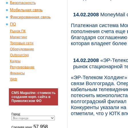
Безопасность
Мобильная связь
14.02.2008
MoneyMail с
Фиксированная связь
ПО
Платежная система Mo
пополнения счета еще в
Рынок ПК
благодаря соглашению 
Маркетинг
которая владеет более
Торговые сети
Оборудование
Outsourcing
14.02.2008
«ЭР-Телеко
Кадры
рынок стационарной 
Регулирование
Финансы
«ЭР-Телеком Холдинг» 
Web
связи Волгограда. Опе
кабельным телевидение
CMS Magazine: стоимость
потеснить монополиста
создания корп. сайта в
волгоградский филиал 
Приволжском ФО
Конкуренты указали на
отметили, что у ЮТК в
Город:
57 958
Средняя цена: