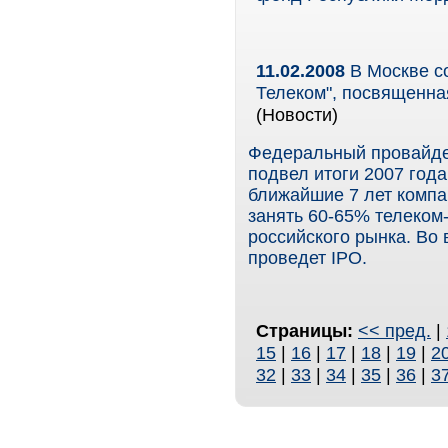
11.02.2008
В Москве с
Телеком", посвященна
(Новости)
Федеральный провайде
подвел итоги 2007 год
ближайшие 7 лет компа
занять 60-65% телеком
российского рынка. Во
проведет IPO.
Страницы:
<< пред.
|
15
|
16
|
17
|
18
|
19
|
2
32
|
33
|
34
|
35
|
36
|
3