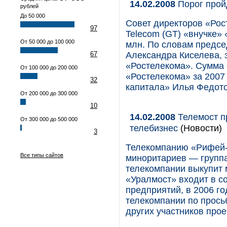
14.02.2008
Порог прой
рублей
До 50 000
Совет директоров «Рос
97
Telecom (GT) «внучке» «
От 50 000 до 100 000
млн. По словам предсе
67
Александра Киселева, э
«Ростелекома». Сумма 
От 100 000 до 200 000
«Ростелекома» за 2007 
32
капитала» Илья Федото
От 200 000 до 300 000
10
14.02.2008
Телемост п
От 300 000 до 500 000
телебизнес
(Новости)
3
Телекомпанию «Рифей-
Все типы сайтов
миноритариев — групп
телекомпании выкупит
«Уралмост» входит в с
предприятий, в 2006 г
телекомпании по прось
других участников прое