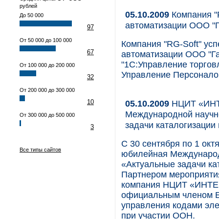
рублей
05.10.2009
Компания "
До 50 000
автоматизации ООО "Г
97
От 50 000 до 100 000
Компания "RG-Soft" ус
67
автоматизации ООО "Га
"1С:Управление торговл
От 100 000 до 200 000
Управление Персоналом
32
От 200 000 до 300 000
10
05.10.2009
НЦИТ «ИНТ
Международной научн
От 300 000 до 500 000
задачи каталогизации 
3
С 30 сентября по 1 окт
Все типы сайтов
юбилейная Международ
«Актуальные задачи ка
Партнером мероприятия
компания НЦИТ «ИНТЕР
официальным членом 
управления кодами эле
при участии ООН.