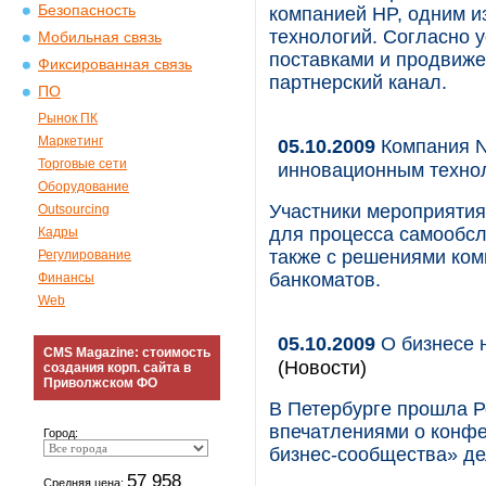
Безопасность
компанией HP, одним 
технологий. Согласно 
Мобильная связь
поставками и продвиже
Фиксированная связь
партнерский канал.
ПО
Рынок ПК
Маркетинг
05.10.2009
Компания N
Торговые сети
инновационным техно
Оборудование
Участники мероприяти
Outsourcing
для процесса самообсл
Кадры
также с решениями ком
Регулирование
банкоматов.
Финансы
Web
05.10.2009
О бизнесе 
CMS Magazine: стоимость
(Новости)
создания корп. сайта в
Приволжском ФО
В Петербурге прошла Р
впечатлениями о конфе
Город:
бизнес-сообщества» де
57 958
Средняя цена: