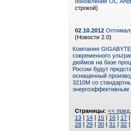
обновление ОС Andr
строкой)
02.10.2012
Оптималь
(Новости 2.0)
Компания GIGABYTE 
современного ультра
дюймов на базе проце
России будут предст
оснащенный производ
3210M со стандартны
энергоэффективным In
Страницы:
<< пред
13
|
14
|
15
|
16
|
17
28
|
29
|
30
|
31
|
32