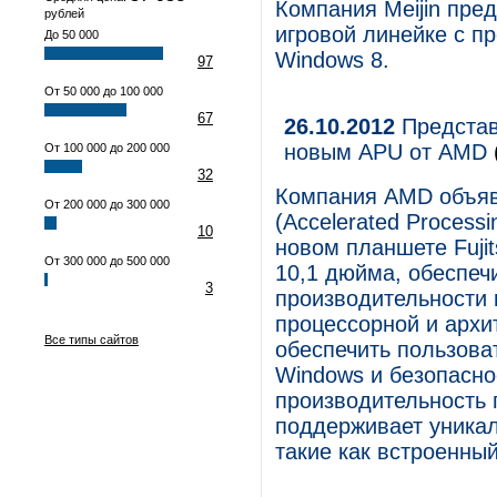
Компания Meijin пре
рублей
игровой линейке с п
До 50 000
Windows 8.
97
От 50 000 до 100 000
67
26.10.2012
Представ
новым APU от AMD
От 100 000 до 200 000
32
Компания AMD объяви
От 200 000 до 300 000
(Accelerated Process
10
новом планшете Fuji
От 300 000 до 500 000
10,1 дюйма, обеспеч
3
производительности 
процессорной и архи
Все типы сайтов
обеспечить пользова
Windows и безопасно
производительность 
поддерживает уникал
такие как встроенный