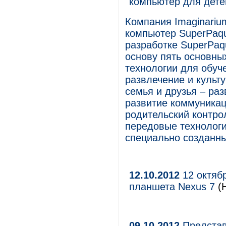
компьютер для дете
Компания Imaginari
компьютер SuperPaqu
разработке SuperPaqu
основу пять основных
технологии для обуч
развлечение и культу
семья и друзья – ра
развитие коммуникац
родительский контро
передовые технологи
специально созданны
12.10.2012
12 октяб
планшета Nexus 7
(Н
09.10.2012
Представ