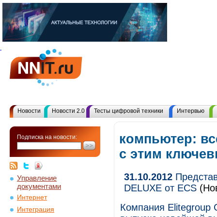
Новости
Новости 2.0
Тесты цифровой техники
Интервью
компьютер: в
Подписка на новости:
с этим ключе
31.10.2012
Представ
Управление
документами
DELUXE от ECS
(Но
Интернет
Компания Elitegroup
Интеграция