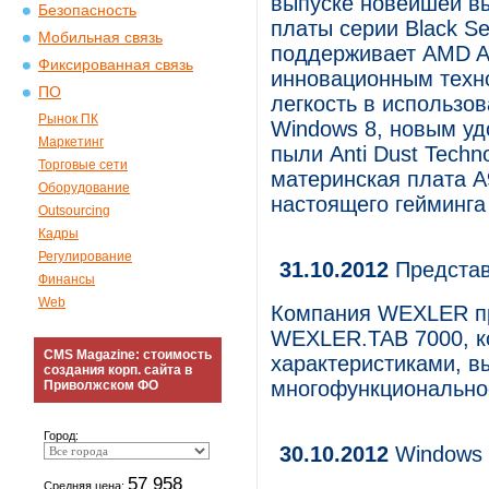
выпуске новейшей в
Безопасность
платы серии Black S
Мобильная связь
поддерживает AMD A
Фиксированная связь
инновационным техн
ПО
легкость в использо
Рынок ПК
Windows 8, новым уд
Маркетинг
пыли Anti Dust Tech
Торговые сети
материнская плата 
Оборудование
настоящего гейминга
Outsourcing
Кадры
Регулирование
31.10.2012
Предста
Финансы
Web
Компания WEXLER пр
WEXLER.TAB 7000, к
CMS Magazine: стоимость
характеристиками, в
создания корп. сайта в
многофункционально
Приволжском ФО
Город:
30.10.2012
Windows 8
57 958
Средняя цена: