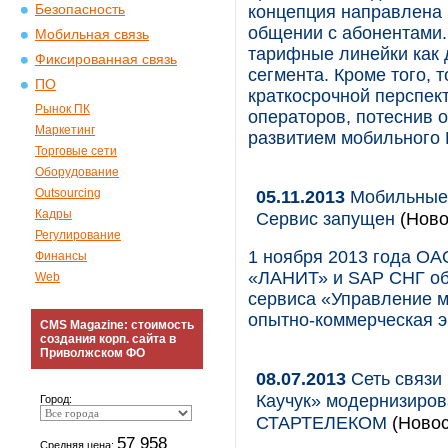
Безопасность
концепция направлена 
общении с абонентами.
Мобильная связь
тарифные линейки как 
Фиксированная связь
сегмента. Кроме того, 
ПО
краткосрочной перспек
Рынок ПК
операторов, потеснив о
Маркетинг
развитием мобильного
Торговые сети
Оборудование
Outsourcing
05.11.2013
Мобильные 
Кадры
Сервис запущен
(Ново
Регулирование
1 ноября 2013 года О
Финансы
«ЛАНИТ» и SAP СНГ объ
Web
сервиса «Управление 
опытно-коммерческая э
CMS Magazine: стоимость
создания корп. сайта в
Приволжском ФО
08.07.2013
Сеть связи
Каучук» модернизиров
Город:
СТАРТЕЛЕКОМ
(Новос
57 958
Средняя цена: