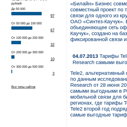
«Билайн» Бизнес совм
рублей
совместный проект по 
До 50 000
связи для одного из к
97
ОАО «Синтез-Каучук». 
От 50 000 до 100 000
объединяющее сеть оф
67
Каучук», создано на ба
От 100 000 до 200 000
фиксированной связи и
32
От 200 000 до 300 000
04.07.2013
Тарифы Tel
10
Research самыми выг
От 300 000 до 500 000
Tele2, альтернативный 
3
по данным исследован
Research от 28 июня 2
Все типы сайтов
самыми выгодными в Ро
мобильной связи для б
регионах, где тарифы 
Tele2 второй год подр
самые выгодные тариф