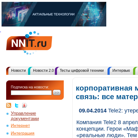
Новости
Новости 2.0
Тесты цифровой техники
Интервью
корпоративная 
Подписка на новости:
связь: все мат
09.04.2014
Tele2: утер
Управление
документами
Компания Tele2 8 апре
Интернет
концепции. Герои «Маф
Интеграция
«реальные люди». Тем 