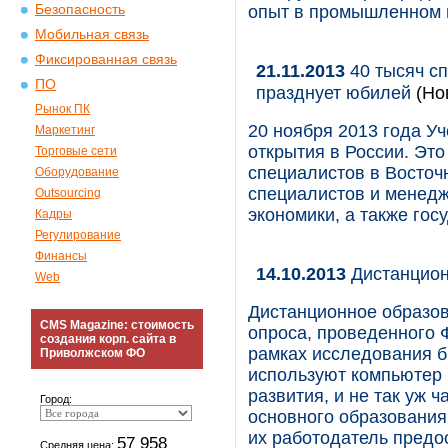
Безопасность
опыт в промышленном 
Мобильная связь
Фиксированная связь
21.11.2013
40 тысяч сп
ПО
празднует юбилей
(Но
Рынок ПК
20 ноября 2013 года Уч
Маркетинг
открытия в России. Это
Торговые сети
специалистов в Восточ
Оборудование
специалистов и менедж
Outsourcing
экономики, а также гос
Кадры
Регулирование
Финансы
14.10.2013
Дистанцион
Web
Дистанционное образов
CMS Magazine: стоимость
опроса, проведенного
создания корп. сайта в
рамках исследования б
Приволжском ФО
используют компьютер 
развития, и не так уж 
Город:
основного образования
их работодатель предо
57 958
Средняя цена: