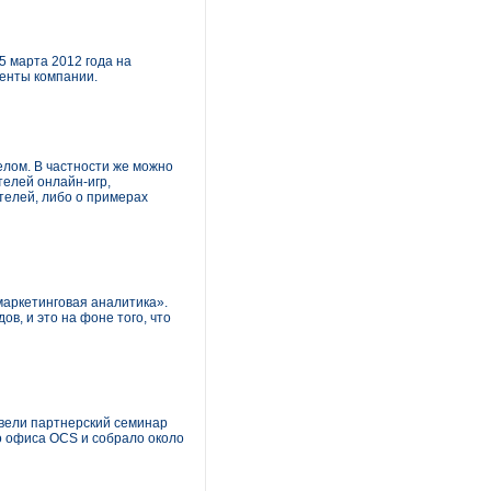
5 марта 2012 года на
иенты компании.
елом. В частности же можно
телей онлайн-игр,
телей, либо о примерах
маркетинговая аналитика».
в, и это на фоне того, что
овели партнерский семинар
о офиса OCS и собрало около