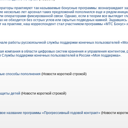
ераторы практикуют так называемые бонусные программы: вознаграждают за
дние несколько лет арсенал таких предложений пополнился еще и рядом иниц
ли операторами фиксированной связи. Однако, если в теории все выглядит гла
х не обходится без острых углов или скрытых подводных камней. Задавшись 
т на практике, наш корреспондент стал участником программы «МТС Бонус» и
чале работы русcкоязычной службы поддержки конечных пользователей «Мо
я компания в области цифровых систем хранения и управления контентом,
и Службы поддержки конечных пользователей в России «Моя поддержка».
вые способы пополнения
(Новости короткой строкой)
ащиты детей
(Новости короткой строкой)
ое название программы «Прогрессивный годовой контракт»
(Новости коротк