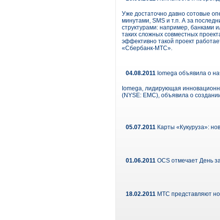
Уже достаточно давно сотовые оп
минутами, SMS и т.п. А за после
структурами: например, банками и
таких сложных совместных проекта
эффективно такой проект работае
«Сбербанк-МТС».
04.08.2011
Iomega объявила о на
Iomega, лидирующая инновационна
(NYSE: EMC), объявила о создани
05.07.2011
Карты «Кукуруза»: но
01.06.2011
OCS отмечает День з
18.02.2011
МТС представляют нов