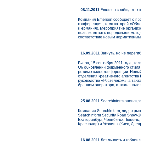
08.11.2011
Emerson сообщает о п
Компания Emerson сообщает о про
конференция, тема которой «Обмен
(Германия). Мероприятие организо
познакомятся с передовыми метод
соответствие новым нормативным 
16.09.2011
Загнуть, но не переги
Вчера, 15 сентября 2011 года, т
Об обновлении фирменного стиля 
режиме видеоконференции. Новый 
отделения креативного агентства L
руководство «Ростелеком», а так
брендом оператора, а также поде
25.08.2011
Searchinform анонсир
Компания SearchInform, лидер ры
SearchInform Security Road Show-2
Екатеринбург, Челябинск, Тюмень,
Краснодар) и Украины (Киев, Днеп
16.08.2011
Лояльность и кобренд