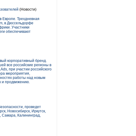
ьзователей
(Новости)
в Европе. Трехдневная
im, в Дюссельдорфе
фрики. Участники
еги обеспечивают
овый корпоративный бренд.
ей все российские регионы в
ds, при участии российского
чера мероприятия,
бностях работы над новым
к и продвижению.
безопасности, проведет
рск, Новосибирск, Иркутск,
, Самара, Калининград,