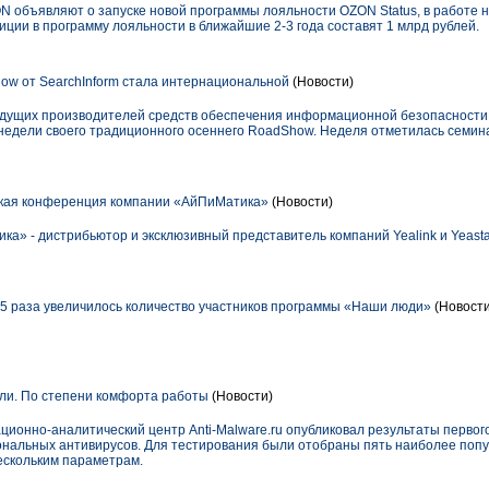
N объявляют о запуске новой программы лояльности OZON Status, в работе 
иции в программу лояльности в ближайшие 2-3 года составят 1 млрд рублей.
w от SearchInform стала интернациональной
(Новости)
ведущих производителей средств обеспечения информационной безопасности 
недели своего традиционного осеннего RoadShow. Неделя отметилась семинар
кая конференция компании «АйПиМатика»
(Новости)
ка» - дистрибьютор и эксклюзивный представитель компаний Yealink и Yeasta
1,5 раза увеличилось количество участников программы «Наши люди»
(Новости
ли. По степени комфорта работы
(Новости)
ионно-аналитический центр Anti-Malware.ru опубликовал результаты первого
нальных антивирусов. Для тестирования были отобраны пять наиболее поп
ескольким параметрам.