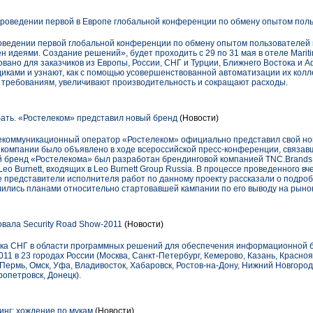
роведении первой в Европе глобальной конференции по обмену опытом пол
ведении первой глобальной конференции по обмену опытом пользователей 
 идеями. Создание решений», будет проходить с 29 по 31 мая в отеле Marit
вано для заказчиков из Европы, России, СНГ и Турции, Ближнего Востока и А
иками и узнают, как с помощью усовершенствованной автоматизации их колл
требованиям, увеличивают производительность и сокращают расходы.
бать. «Ростелеком» представил новый бренд
(Новости)
елекоммуникационный оператор «Ростелеком» официально представил свой н
компании было объявлено в ходе всероссийской пресс-конференции, связавш
бренд «Ростелекома» был разработан брендинговой компанией TNC.Brands.A
eo Burnett, входящих в Leo Burnett Group Russia. В процессе проведенного в
же представители исполнителя работ по данному проекту рассказали о подро
лились планами относительно стартовавшей кампании по его выводу на рыно
овала Security Road Show-2011
(Новости)
нка СНГ в области программных решений для обеспечения информационной 
011 в 23 городах России (Москва, Санкт-Петербург, Кемерово, Казань, Красноя
 Пермь, Омск, Уфа, Владивосток, Хабаровск, Ростов-на-Дону, Нижний Новгород
ропетровск, Донецк).
инг: хождение по мукам
(Новости)