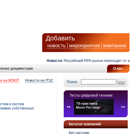
Добавить
новость
мероприятие
компанию
Новости:
Российский RPA-рынок переходит от автомат
ление документами
О нас
и на MSKIT
Новости на ITSZ
Поиск:
Тесты цифровой техники
истем и систем
 рамках собственных
Каталог компаний
Кит-системс