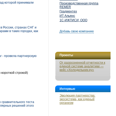
над которой принимали
Производственная группа
REMER
Градиентех
ИТ Альянс
1С-ИЖТИСИ, ООО
в России, странах СНГ и
ами в таких городах, как
Добавь свою компанию
Проекты
r - провела партнерскую
От разрозненной отчетности к
единой системе аналитики —
кейс «Холодильник.ру»
 короткой строкой)
Интервью
Эволюция партнерства:
экосистема, как единый
 сравнительного теста
организм
улярных решений этого