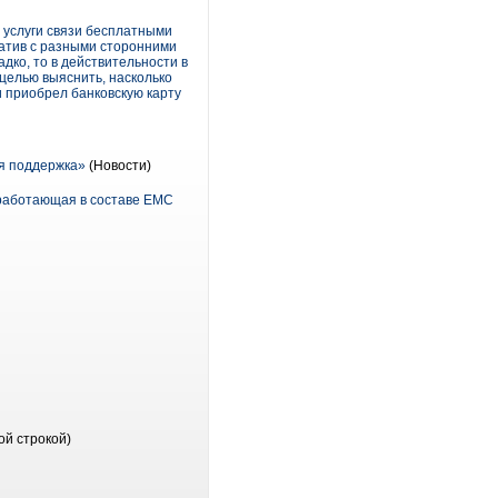
 услуги связи бесплатными
иатив с разными сторонними
дко, то в действительности в
целью выяснить, насколько
 приобрел банковскую карту
я поддержка»
(Новости)
 работающая в составе EMC
ой строкой)