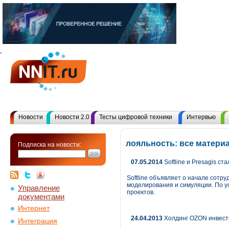
Новости
Новости 2.0
Тесты цифровой техники
Интервью
лояльность: все матери
Подписка на новости:
07.05.2014
Softline и Presagis с
Softline объявляет о начале сотр
моделирования и симуляции. По ус
Управление
проектов.
документами
Интернет
24.04.2013
Холдинг OZON инвести
Интеграция