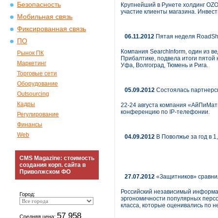
Безопасность
Крупнейший в Рунете холдинг OZO
участие клиенты магазина. Инвест
Мобильная связь
Фиксированная связь
06.11.2012
Пятая неделя RoadSho
ПО
Компания SearchInform, один из 
Рынок ПК
Прибалтике, подвела итоги пятой 
Маркетинг
Уфа, Волгоград, Тюмень и Рига.
Торговые сети
Оборудование
05.09.2012
Состоялась партнерс
Outsourcing
Кадры
22-24 августа компания «АйПиМати
конференцию по IP-телефонии.
Регулирование
Финансы
Web
04.09.2012
В Поволжье за год в 
CMS Magazine: стоимость
создания корп. сайта в
Приволжском ФО
27.07.2012
«Защитников» сравни
Российский независимый информац
Город:
эргономичности популярных персо
класса, которые оценивались по н
57 958
Средняя цена: