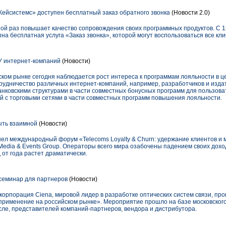
ейсистемс» доступен бесплатный заказ обратного звонка
(Новости 2.0)
ой раз повышает качество сопровождения своих программных продуктов. С 1
а бесплатная услуга «Заказ звонка», которой могут воспользоваться все кл
У интернет-компаний
(Новости)
ском рынке сегодня наблюдается рост интереса к программам лояльности в ц
отрудничество различных интернет-компаний, например, разработчиков и изда
банковскими структурами в части совместных бонусных программ для пользова
й с торговыми сетями в части совместных программ повышения лояльности.
ыть взаимной
(Новости)
шел международный форум «Telecoms Loyalty & Churn: удержание клиентов и 
dia & Events Group. Операторы всего мира озабочены падением своих доходо
от года растет драматически.
семинар для партнеров
(Новости)
корпорация Ciena, мировой лидер в разработке оптических систем связи, пр
применение на российском рынке». Мероприятие прошло на базе московског
числе, представителей компаний-партнеров, вендора и дистрибутора.