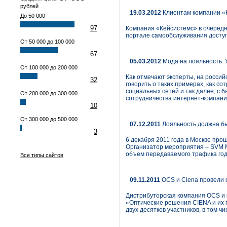
рублей
19.03.2012
Клиентам компании «К
До 50 000
97
Компания «Кейсистемс» в очередн
портале самообслуживания доступн
От 50 000 до 100 000
67
05.03.2012
Мода на лояльность. 
От 100 000 до 200 000
Как отмечают эксперты, на россий
32
говорить о таких примерах, как с
социальных сетей и так далее, с 
От 200 000 до 300 000
сотрудничества интернет-компани
10
От 300 000 до 500 000
07.12.2011
Лояльность должна б
3
6 декабря 2011 года в Москве про
Организатор мероприятия – SVM Me
объем передаваемого трафика год 
Все типы сайтов
09.11.2011
OCS и Ciena провели 
Дистрибуторская компания OCS и 
«Оптические решения CIENA и их 
двух десятков участников, в том 