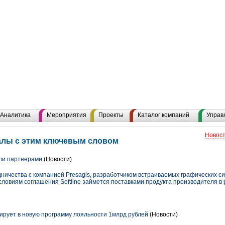
Аналитика
Мероприятия
Проекты
Каталог компаний
Управ
Новост
алы с этим ключевым словом
тали партнерами
(Новости)
удничества с компанией Presagis, разработчиком встраиваемых графических с
ловиям соглашения Softline займется поставками продукта производителя в
рует в новую программу лояльности 1млрд рублей
(Новости)