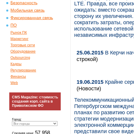
Безопасность
LTE. Правда, все произ
ожидать: вместо сокр
Мобильная связь
сторону их увеличения.
Фиксированная связь
сократить затраты, оп
ПО
использование сетевой
Рынок ПК
независимых инфрастр
Маркетинг
Торговые сети
Оборудование
25.06.2015
В Керчи нач
Outsourcing
строкой)
Кадры
Регулирование
Финансы
19.06.2015
Крайне серь
Web
(Новости)
CMS Magazine: стоимость
Телекоммуникационный 
создания корп. сайта в
Петербургском междун
Приволжском ФО
планах по развитию се
стратегии модернизаци
Город:
электронной коммерции
представили свое вид
57 958
Средняя цена: