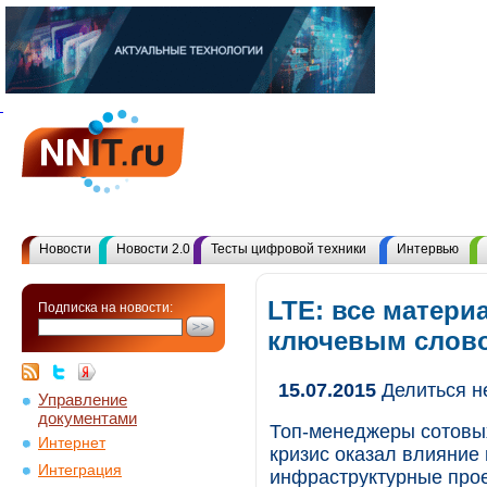
Новости
Новости 2.0
Тесты цифровой техники
Интервью
LTE: все матери
Подписка на новости:
ключевым слов
15.07.2015
Делиться н
Управление
документами
Топ-менеджеры сотовых
Интернет
кризис оказал влияние 
Интеграция
инфраструктурные проек