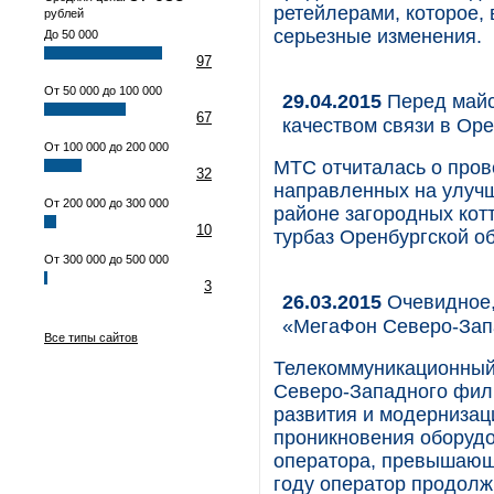
ретейлерами, которое,
рублей
серьезные изменения.
До 50 000
97
От 50 000 до 100 000
29.04.2015
Перед майс
67
качеством связи в Ор
От 100 000 до 200 000
МТС отчиталась о пров
32
направленных на улучш
От 200 000 до 300 000
районе загородных кот
10
турбаз Оренбургской об
От 300 000 до 500 000
3
26.03.2015
Очевидное,
«МегаФон Северо-Зап
Все типы сайтов
Телекоммуникационный
Северо-Западного фили
развития и модернизаци
проникновения оборудо
оператора, превышающи
году оператор продолж