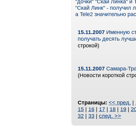
"дочки" "Скай Линка" и
"Скай Линк" - получил 
а Tele2 значительно р
15.11.2007
Именную ст
получать десять лучши
строкой)
15.11.2007
Самара-Тра
(Новости короткой стр
Страницы:
<< пред.
|
15
|
16
|
17
|
18
|
19
|
2
32
|
33
|
след. >>