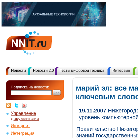
Новости
Новости 2.0
Тесты цифровой техники
Интервью
марий эл: все м
Подписка на новости:
ключевым слов
19.11.2007
Нижегородс
Управление
уровень компьютерной
документами
Интернет
Правительство Нижегор
Интеграция
знаний государственны