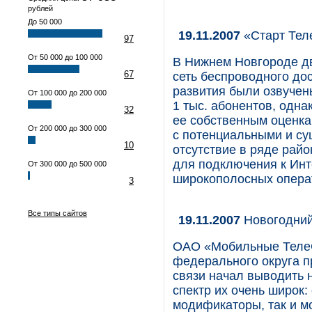
рублей
До 50 000
19.11.2007
«Старт Тел
97
От 50 000 до 100 000
В Нижнем Новгороде дв
67
сеть беспроводного дос
развития были озвучен
От 100 000 до 200 000
1 тыс. абонентов, одн
32
ее собственным оценкам
От 200 000 до 300 000
с потенциальными и с
10
отсутствие в ряде рай
для подключения к Инт
От 300 000 до 500 000
широкополосных опера
3
Все типы сайтов
19.11.2007
Новогодний
ОАО «Мобильные ТелеС
федерального округа п
связи начал выводить 
спектр их очень широк
модификаторы, так и 