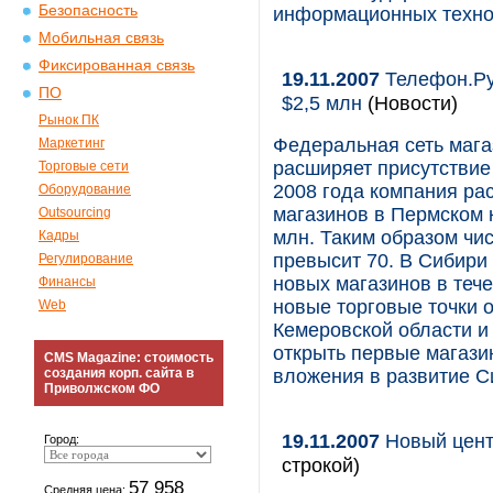
Безопасность
информационных техно
Мобильная связь
Фиксированная связь
19.11.2007
Телефон.Ру 
ПО
$2,5 млн
(Новости)
Рынок ПК
Федеральная сеть мага
Маркетинг
расширяет присутствие
Торговые сети
2008 года компания ра
Оборудование
магазинов в Пермском к
Outsourcing
млн. Таким образом чи
Кадры
превысит 70. В Сибири
Регулирование
новых магазинов в тече
Финансы
новые торговые точки 
Web
Кемеровской области и
открыть первые магази
CMS Magazine: стоимость
создания корп. сайта в
вложения в развитие С
Приволжском ФО
19.11.2007
Новый цент
Город:
строкой)
57 958
Средняя цена: