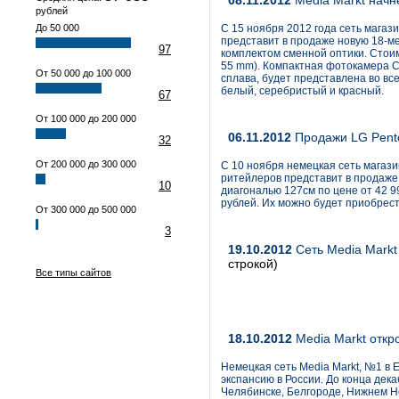
08.11.2012
Media Markt нач
рублей
До 50 000
С 15 ноября 2012 года сеть магаз
представит в продаже новую 18-м
97
комплектом сменной оптики. Стоим
55 mm). Компактная фотокамера Ca
От 50 000 до 100 000
сплава, будет представлена во вс
белый, серебристый и красный.
67
От 100 000 до 200 000
06.11.2012
Продажи LG Pento
32
От 200 000 до 300 000
С 10 ноября немецкая сеть магази
ритейлеров представит в продаже
10
диагональю 127см по цене от 42 9
рублей. Их можно будет приобрести
От 300 000 до 500 000
3
19.10.2012
Сеть Media Markt
строкой)
Все типы сайтов
18.10.2012
Media Markt откро
Немецкая сеть Media Markt, №1 в 
экспансию в России. До конца дека
Челябинске, Белгороде, Нижнем Но