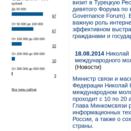
визит в Турецкую Рес
рублей
девятого Форума по 
До 50 000
Governance Forum). 
97
важную роль интерне
От 50 000 до 100 000
эффективном выстра
67
гражданами и госуда
От 100 000 до 200 000
32
18.08.2014
Николай 
От 200 000 до 300 000
международного мо
10
(Новости)
От 300 000 до 500 000
3
Министр связи и мас
Федерации Николай 
Все типы сайтов
международном моло
проходит с 10 по 20 
Глава Минкомсвязи р
информационных техн
России, а также о с
страны.