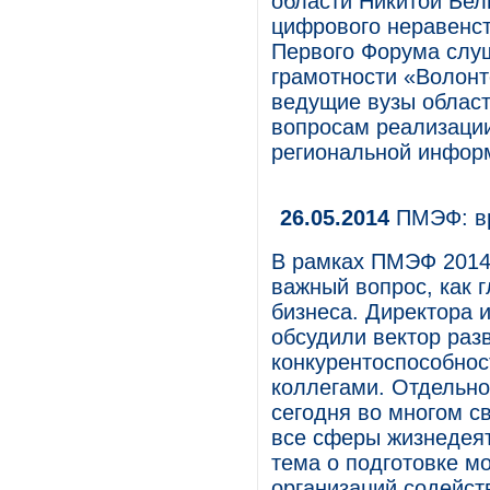
области Никитой Бе
цифрового неравенст
Первого Форума слу
грамотности «Волон
ведущие вузы област
вопросам реализаци
региональной информ
26.05.2014
ПМЭФ: вр
В рамках ПМЭФ 2014 
важный вопрос, как 
бизнеса. Директора 
обсудили вектор разв
конкурентоспособнос
коллегами. Отдельно
сегодня во многом с
все сферы жизнедеят
тема о подготовке м
организаций содейст