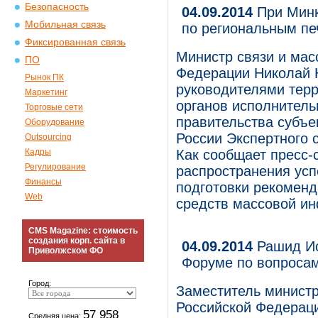
Безопасность
04.09.2014
При Минк
Мобильная связь
по региональным п
Фиксированная связь
Министр связи и мас
ПО
Федерации Николай 
Рынок ПК
руководителями тер
Маркетинг
органов исполнитель
Торговые сети
правительства субъе
Оборудование
России Экспертного 
Outsourcing
Кадры
Как сообщает пресс-
Регулирование
распространения ус
Финансы
подготовки рекомен
Web
средств массовой и
CMS Magazine: стоимость
создания корп. сайта в
04.09.2014
Рашид Ис
Приволжском ФО
Форуме по вопросам
Город:
Заместитель министр
Российской Федерац
57 958
Средняя цена: