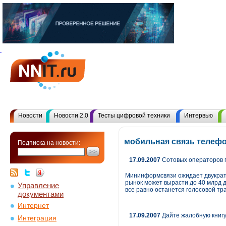
Новости
Новости 2.0
Тесты цифровой техники
Интервью
мобильная связь телеф
Подписка на новости:
17.09.2007
Сотовых операторов п
Мининформсвязи ожидает двукратно
рынок может вырасти до 40 млрд д
Управление
все равно останется голосовой тр
документами
Интернет
17.09.2007
Дайте жалобную книгу
Интеграция