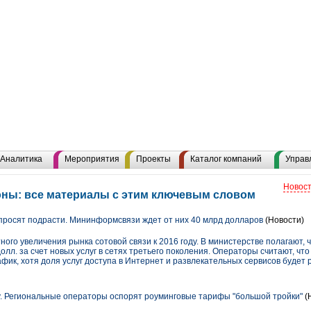
Аналитика
Мероприятия
Проекты
Каталог компаний
Управ
Новост
оны: все материалы с этим ключевым словом
росят подрасти. Мининформсвязи ждет от них 40 млрд долларов
(Новости)
го увеличения рынка сотовой связи к 2016 году. В министерстве полагают, 
олл. за счет новых услуг в сетях третьего поколения. Операторы считают, чт
афик, хотя доля услуг доступа в Интернет и развлекательных сервисов будет 
. Региональные операторы оспорят роуминговые тарифы "большой тройки"
(