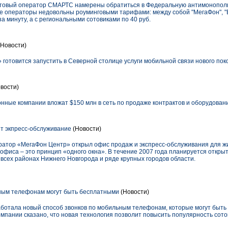
сотовый оператор СМАРТС намерены обратиться в Федеральную антимонополь
ые операторы недовольны роуминговыми тарифами: между собой "МегаФон", 
а минуту, а с региональными сотовиками по 40 руб.
Новости)
 готовится запустить в Северной столице услуги мобильной связи нового по
вости)
нные компании вложат $150 млн в сеть по продаже контрактов и оборудован
т экпресс-обслуживание
(Новости)
ператор «МегаФон Центр» открыл офис продаж и экспресс-обслуживания для ж
офиса – это принцип «одного окна». В течение 2007 года планируется откры
во всех районах Нижнего Новгорода и ряде крупных городов области.
ным телефонам могут быть бесплатными
(Новости)
аботала новый способ звонков по мобильным телефонам, которые могут быт
омпании сказано, что новая технология позволит повысить популярность со