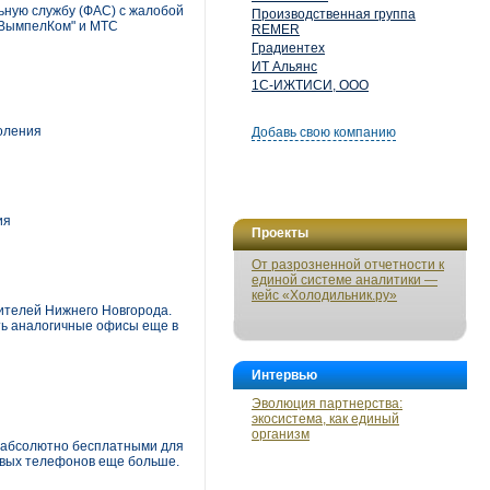
ную службу (ФАС) с жалобой
Производственная группа
"ВымпелКом" и МТС
REMER
Градиентех
ИТ Альянс
1С-ИЖТИСИ, ООО
коления
Добавь свою компанию
ия
Проекты
От разрозненной отчетности к
единой системе аналитики —
кейс «Холодильник.ру»
ителей Нижнего Новгорода.
ть аналогичные офисы еще в
Интервью
Эволюция партнерства:
экосистема, как единый
организм
ь абсолютно бесплатными для
товых телефонов еще больше.