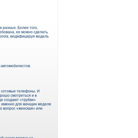
 разных. Более того,
ебована, ее можно сделать
orola, модифицируя модель
-автомобилистов.
й сотовые телефоны. И
орошо смотреться и в
ще создают «трубки»
м, именно для женщин модели
о вопрос «женская» или