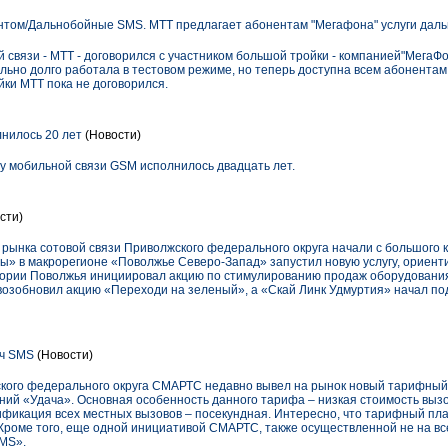
нтом/Дальнобойные SMS. МТТ предлагает абонентам "Мегафона" услуги даль
связи - МТТ - договорился с участником большой тройки - компанией"МегаФон
льно долго работала в тестовом режиме, но теперь доступна всем абонентам
ки МТТ пока не договорился.
нилось 20 лет
(Новости)
у мобильной связи GSM исполнилось двадцать лет.
сти)
 рынка сотовой связи Приволжского федерального округа начали с большого 
» в макрорегионе «Поволжье Северо-Запад» запустил новую услугу, ориент
итории Поволжья инициировал акцию по стимулированию продаж оборудовани
озобновил акцию «Переходи на зеленый», а «Скай Линк Удмуртия» начал по
яч SMS
(Новости)
кого федерального округа СМАРТС недавно вывел на рынок новый тарифный
й «Удача». Основная особенность данного тарифа – низкая стоимость вызов
фикация всех местных вызовов – посекундная. Интересно, что тарифный пла
 Кроме того, еще одной инициативой СМАРТС, также осуществленной не на в
SMS».