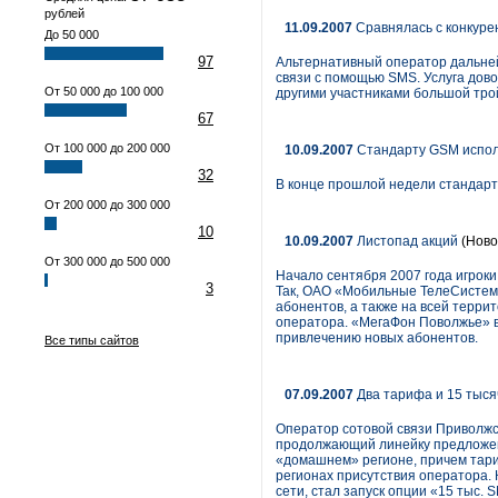
рублей
11.09.2007
Сравнялась с конкуре
До 50 000
97
Альтернативный оператор дальней 
связи с помощью SMS. Услуга дово
От 50 000 до 100 000
другими участниками большой трой
67
От 100 000 до 200 000
10.09.2007
Стандарту GSM испол
32
В конце прошлой недели стандарт
От 200 000 до 300 000
10
10.09.2007
Листопад акций
(Ново
От 300 000 до 500 000
Начало сентября 2007 года игроки
3
Так, ОАО «Мобильные ТелеСистемы
абонентов, а также на всей терр
оператора. «МегаФон Поволжье» в
привлечению новых абонентов.
Все типы сайтов
07.09.2007
Два тарифа и 15 тыс
Оператор сотовой связи Приволжс
продолжающий линейку предложени
«домашнем» регионе, причем тари
регионах присутствия оператора.
сети, стал запуск опции «15 тыс. 