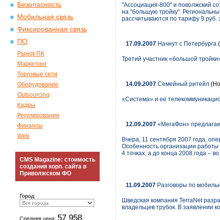
Безопасность
"Ассоциация-800" и поволжский 
на "большую тройку". Региональн
Мобильная связь
рассчитываются по тарифу 9 руб. з
Фиксированная связь
ПО
17.09.2007
Начнут с Петербурга
(
Рынок ПК
Третий участник «большой тройки»
Маркетинг
Торговые сети
14.09.2007
Семейный ритейл
(Но
Оборудование
Outsourcing
«Система» и ее телекоммуникацио
Кадры
Регулирование
12.09.2007
«МегаФон» предлагае
Финансы
Web
Вчера, 11 сентября 2007 года, о
Особенность организации работы 
4 точках, а до конца 2008 года – 
CMS Magazine: стоимость
создания корп. сайта в
Приволжском ФО
11.09.2007
Разговоры по мобиль
Город:
Шведская компания TerraNet разр
владельцев трубок. В заявлении к
57 958
Средняя цена: