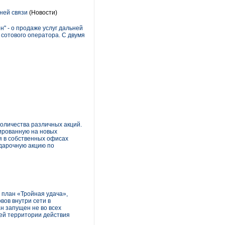
ней связи
(Новости)
" - о продаже услуг дальней
 сотового оператора. С двумя
количества различных акций.
ированную на новых
я в собственных офисах
дарочную акцию по
 план «Тройная удача»,
ов внутри сети в
н запущен не во всех
сей территории действия