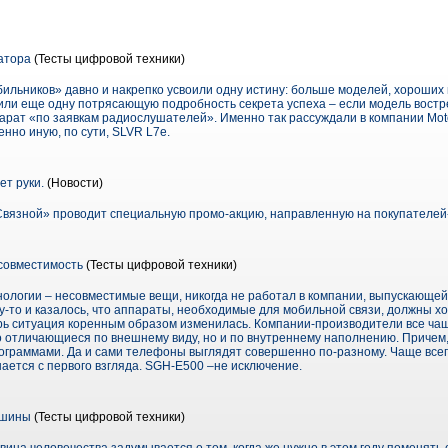
атора
(Тесты цифровой техники)
льников» давно и накрепко усвоили одну истину: больше моделей, хороших и
или еще одну потрясающую подробность секрета успеха – если модель востр
арат «по заявкам радиослушателей». Именно так рассуждали в компании Mot
нно иную, по сути, SLVR L7е.
ет руки.
(Новости)
 «Связной» проводит специальную промо-акцию, направленную на покупателей
 совместимость
(Тесты цифровой техники)
ехнологии – несовместимые вещи, никогда не работал в компании, выпускающе
му-то и казалось, что аппараты, необходимые для мобильной связи, должны х
перь ситуация коренным образом изменилась. Компании-производители все ча
о отличающиеся по внешнему виду, но и по внутреннему наполнению. Приче
раммами. Да и сами телефоны выглядят совершенно по-разному. Чаще всег
ается с первого взгляда. SGH-E500 –не исключение.
 шины
(Тесты цифровой техники)