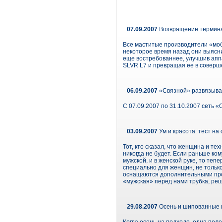
07.09.2007
Возвращение термин
Все маститые производители «моби
некоторое время назад они выясн
еще востребованнее, улучшив апп
SLVR L7 и превращая ее в соверше
06.09.2007
«Связной» развязыва
С 07.09.2007 по 31.10.2007 сеть
03.09.2007
Ум и красота: тест на
Тот, кто сказал, что женщина и т
никогда не будет. Если раньше ко
мужской, и в женской руке, то те
специально для женщин, не тольк
оснащаются дополнительными прог
«мужская» перед нами трубка, реш
29.08.2007
Осень и шипованные