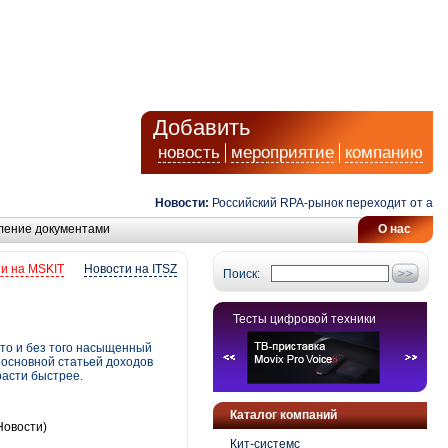
Добавить
новость
мероприятие
компанию
Новости:
Российский RPA-рынок переходит от автома
ление документами
О нас
и на MSKIT
Новости на ITSZ
Поиск:
Тесты цифровой техники
что и без того насыщенный
о основной статьей доходов
расти быстрее.
Каталог компаний
Новости)
Кит-системс