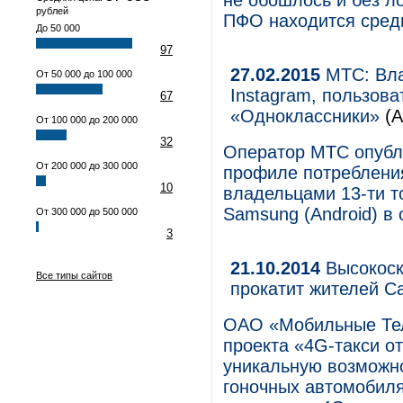
не обошлось и без л
рублей
ПФО находится сред
До 50 000
97
27.02.2015
МТС: Вла
От 50 000 до 100 000
Instagram, пользов
67
«Одноклассники»
(А
От 100 000 до 200 000
32
Оператор МТС опубли
От 200 000 до 300 000
профиле потреблени
10
владельцами 13-ти т
Samsung (Android) в 
От 300 000 до 500 000
3
21.10.2014
Высокоск
Все типы сайтов
прокатит жителей 
ОАО «Мобильные Тел
проекта «4G-такси о
уникальную возможно
гоночных автомобил