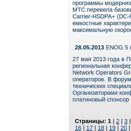
программы модерниза
МТС перевела базовы
Carrier-HSDPA+ (DC-
емкостные характери
максимальную скорос
28.05.2013
ENOG 5 с
27 мая 2013 года в 
региональная конфе
Network Operators G
операторов. В форум
технических специали
Организаторами кон
платиновый спонсор 
Страницы:
1
|
2
|
3
16
|
17
|
18
|
19
|
20