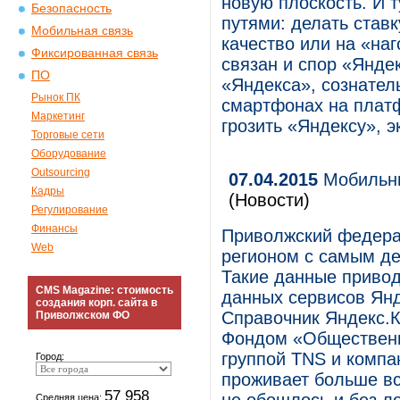
новую плоскость. И т
Безопасность
путями: делать ставк
Мобильная связь
качество или на «на
Фиксированная связь
связан и спор «Янде
ПО
«Яндекса», сознател
Рынок ПК
смартфонах на платф
Маркетинг
грозить «Яндексу», 
Торговые сети
Оборудование
Outsourcing
07.04.2015
Мобильны
Кадры
(Новости)
Регулирование
Финансы
Приволжский федерал
Web
регионом с самым д
Такие данные привод
CMS Magazine: стоимость
данных сервисов Янд
создания корп. сайта в
Справочник Яндекс.К
Приволжском ФО
Фондом «Общественн
группой TNS и компа
Город:
проживает больше вс
57 958
Средняя цена: