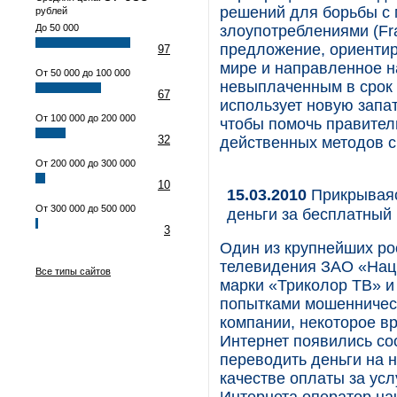
решений для борьбы с 
рублей
До 50 000
злоупотреблениями (Fr
предложение, ориентир
97
мире и направленное н
От 50 000 до 100 000
невыплаченным в срок н
67
использует новую запа
От 100 000 до 200 000
чтобы помочь правител
32
действенных методов с
От 200 000 до 300 000
10
15.03.2010
Прикрываяс
От 300 000 до 500 000
деньги за бесплатный
3
Один из крупнейших ро
телевидения ЗАО «Нац
Все типы сайтов
марки «Триколор ТВ» и
попытками мошенничест
компании, некоторое в
Интернет появились с
переводить деньги на 
качестве оплаты за усл