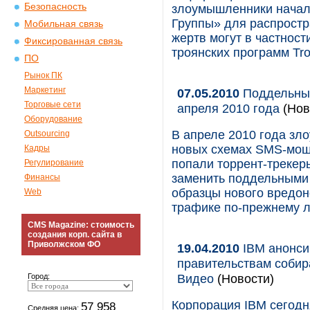
Безопасность
злоумышленники начал
Группы» для распрост
Мобильная связь
жертв могут в частнос
Фиксированная связь
троянских программ Troj
ПО
Рынок ПК
Маркетинг
07.05.2010
Поддельные
Торговые сети
апреля 2010 года
(Нов
Оборудование
В апреле 2010 года зл
Outsourcing
новых схемах SMS-моше
Кадры
попали торрент-трекер
Регулирование
заменить поддельными 
Финансы
образцы нового вредон
Web
трафике по-прежнему 
CMS Magazine: стоимость
создания корп. сайта в
Приволжском ФО
19.04.2010
IBM анонси
правительствам собир
Видео
(Новости)
Город:
Корпорация IBM сегодн
57 958
Средняя цена: