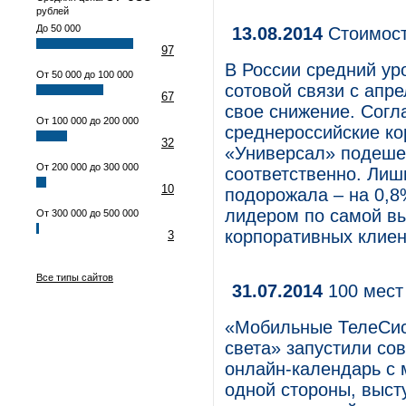
рублей
До 50 000
13.08.2014
Стоимост
97
В России средний ур
От 50 000 до 100 000
сотовой связи с апре
67
свое снижение. Сог
От 100 000 до 200 000
cреднероссийские ко
32
«Универсал» подешев
От 200 000 до 300 000
соответственно. Лиш
10
подорожала – на 0,8
лидером по самой вы
От 300 000 до 500 000
корпоративных клиен
3
Все типы сайтов
31.07.2014
100 мест
«Мобильные ТелеСис
света» запустили со
онлайн-календарь с 
одной стороны, выст