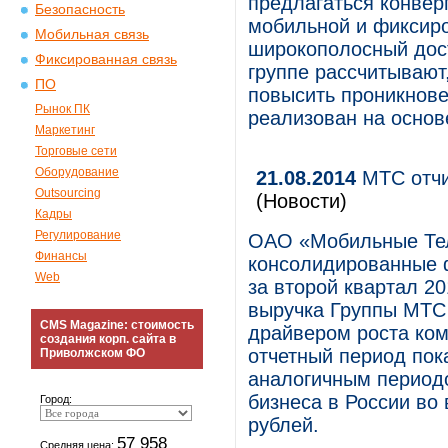
предлагаться конвер
Безопасность
мобильной и фиксиро
Мобильная связь
широкополосный дост
Фиксированная связь
группе рассчитывают
ПО
повысить проникнове
Рынок ПК
реализован на основ
Маркетинг
Торговые сети
Оборудование
21.08.2014
МТС отчи
Outsourcing
(Новости)
Кадры
Регулирование
ОАО «Мобильные Те
Финансы
консолидированные 
Web
за второй квартал 20
выручка Группы МТС
CMS Magazine: стоимость
драйвером роста ком
создания корп. сайта в
отчетный период пок
Приволжском ФО
аналогичным периодо
бизнеса в России во
Город:
рублей.
57 958
Средняя цена: