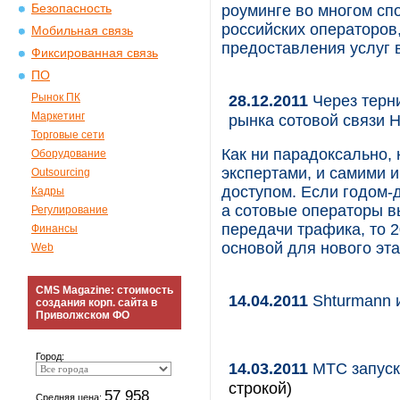
Безопасность
роуминге во многом сп
российских операторов
Мобильная связь
предоставления услуг 
Фиксированная связь
ПО
Рынок ПК
28.12.2011
Через терни
Маркетинг
рынка сотовой связи 
Торговые сети
Как ни парадоксально,
Оборудование
экспертами, и самими и
Outsourcing
доступом. Если годом-
Кадры
а сотовые операторы в
Регулирование
передачи трафика, то 2
Финансы
основой для нового эт
Web
CMS Magazine: стоимость
14.04.2011
Shturmann 
создания корп. сайта в
Приволжском ФО
Город:
14.03.2011
МТС запуск
строкой)
57 958
Средняя цена: