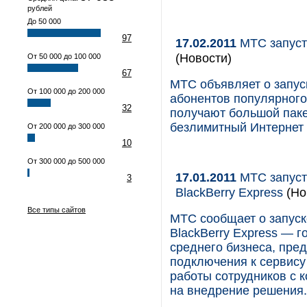
рублей
До 50 000
97
17.02.2011
МТС запуст
(Новости)
От 50 000 до 100 000
67
МТС объявляет о запус
От 100 000 до 200 000
абонентов популярного
32
получают большой паке
безлимитный Интернет
От 200 000 до 300 000
10
От 300 000 до 500 000
17.01.2011
МТС запуст
3
BlackBerry Express
(Но
Все типы сайтов
МТС сообщает о запуск
BlackBerry Express — 
среднего бизнеса, пр
подключения к сервису
работы сотрудников с 
на внедрение решения.