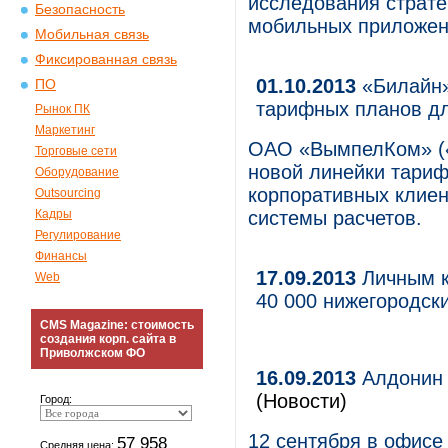
исследования страте
Безопасность
мобильных приложен
Мобильная связь
Фиксированная связь
01.10.2013
«Билайн»
ПО
тарифных планов д
Рынок ПК
Маркетинг
ОАО «ВымпелКом» («
Торговые сети
новой линейки тари
Оборудование
корпоративных клиен
Outsourcing
Кадры
системы расчетов.
Регулирование
Финансы
17.09.2013
Личным к
Web
40 000 нижегородск
CMS Magazine: стоимость
создания корп. сайта в
Приволжском ФО
16.09.2013
Алдонин 
(Новости)
Город:
12 сентября в офисе
57 958
Средняя цена: