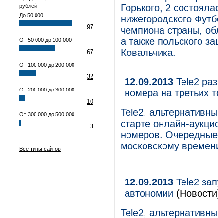
Горького, 2 состоял
рублей
До 50 000
нижегородского Футб
97
чемпиона страны, об
а также польского з
От 50 000 до 100 000
Ковальчика.
67
От 100 000 до 200 000
32
12.09.2013
Tele2 ра
От 200 000 до 300 000
номера на третьих т
10
Tele2, альтернативн
От 300 000 до 500 000
старте онлайн-аукци
3
номеров. Очередные 
московскому времен
Все типы сайтов
12.09.2013
Tele2 зап
автономии
(Новости
Tele2, альтернативн