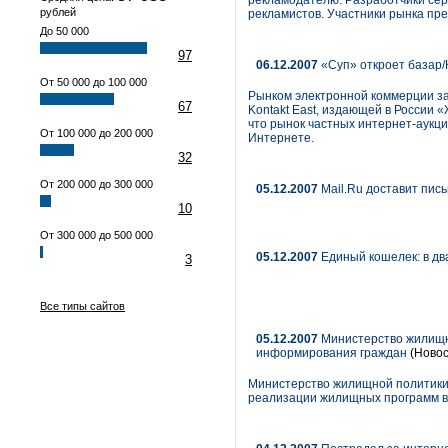
рекламодателю. Разработчики сер
рублей
рекламистов. Участники рынка пре
До 50 000
97
06.12.2007
«Суп» откроет базар/
От 50 000 до 100 000
Рынком электронной коммерции заи
67
Kontakt East, издающей в России 
что рынок частных интернет-аукци
От 100 000 до 200 000
Интернете.
32
От 200 000 до 300 000
05.12.2007
Mail.Ru доставит пис
10
От 300 000 до 500 000
05.12.2007
Единый кошелек: в дв
3
Все типы сайтов
05.12.2007
Министерство жилищно
информирования граждан
(Новос
Министерство жилищной политики 
реализации жилищных программ в 