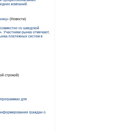
ами профессиональных
редних компаний.
аниц»
(Новости)
 совместно со шведской
». Участники рынка отмечают,
рынка платежных систем в
ой строкой)
 программах для
 информирования граждан о