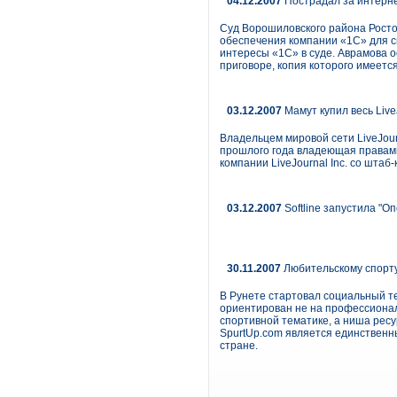
04.12.2007
Пострадал за интерн
Суд Ворошиловского района Росто
обеспечения компании «1С» для с
интересы «1С» в суде. Аврамова ос
приговоре, копия которого имеет
03.12.2007
Мамут купил весь Liv
Владельцем мировой сети LiveJour
прошлого года владеющая правами
компании LiveJournal Inc. со штаб
03.12.2007
Softline запустила "О
30.11.2007
Любительскому спорту
В Рунете стартовал социальный те
ориентирован не на профессионало
спортивной тематике, а ниша ресу
SpurtUp.com является единствен
стране.