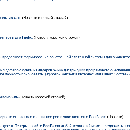
кальную сеть
(Новости короткой строкой)
еперь и для Firefox
(Новости короткой строкой)
 продолжает формирование собственной платежной системы для абонентов.
ил договор с одним из лидеров рынка дистрибуции программного обеспечен
возможность приобретать цифровой контент в интернет -магазинах Софткей 
автомобиль
(Новости короткой строкой)
ернете стартовало креативное рекламное агентство BootB.com
(Новости)
конкурент. Теперь на сайте BootB.com любой желающий может предложить св