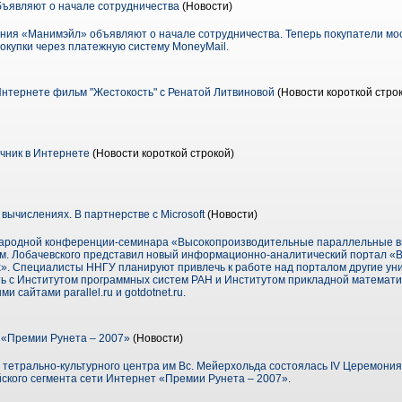
бъявляют о начале сотрудничества
(Новости)
ия «Манимэйл» объявляют о начале сотрудничества. Теперь покупатели мос
окупки через платежную систему MoneyMail.
Интернете фильм "Жестокость" с Ренатой Литвиновой
(Новости короткой стро
чник в Интернете
(Новости короткой строкой)
вычислениях. В партнерстве с Microsoft
(Новости)
ународной конференции-семинара «Высокопроизводительные параллельные в
им. Лобачевского представил новый информационно-аналитический портал 
». Специалисты ННГУ планируют привлечь к работе над порталом другие уни
ть с Институтом программных систем РАН и Институтом прикладной математик
 сайтами parallel.ru и gotdotnet.ru.
«Премии Рунета – 2007»
(Новости)
и тетрально-культурного центра им Вс. Мейерхольда состоялась IV Церемони
йского сегмента сети Интернет «Премии Рунета – 2007».