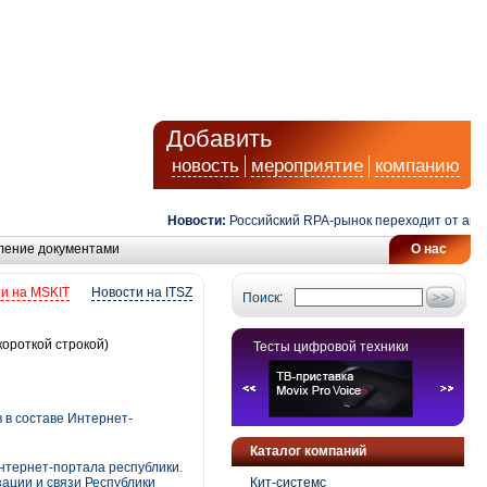
Добавить
новость
мероприятие
компанию
Новости:
Российский RPA-рынок переходит от автомат
ление документами
О нас
и на MSKIT
Новости на ITSZ
Поиск:
короткой строкой)
Тесты цифровой техники
 в составе Интернет-
Каталог компаний
нтернет-портала республики.
ации и связи Республики
Кит-системс