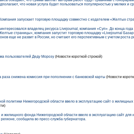
виса обещают, что суммы выплат авторам работ будут сравнимы с гонорар
дполагают, что новая услуга будет пользоваться популярностью у мелких и с
Компания запускает торговую площадку совместно с издателем «Желтых стр
нтересовался владелец ресурса Livejournal, компания «Суп». До конца года
«Желтые страницы», компания запустит торговую площадку «Livejournal Базар
онов еще не развит в России, но считают его перспективным с учетом роста 
ьма пользователей Деду Морозу
(Новости короткой строкой)
а раза снижена комиссия при пополнении с банковской карты
(Новости коротк
й политики Нижегородской области ввело в эксплуатацию сайт о жилищных
ти)
и жилищного фонда Нижегородской области ввело в эксплуатацию сайт для
регионе, сообщила во пресс-служба губернатора.