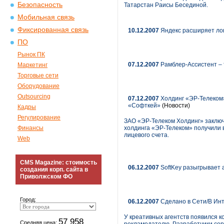
Безопасность
Татарстан Раисы Бесединой.
Мобильная связь
Фиксированная связь
10.12.2007
Яндекс расширяет ло
ПО
Рынок ПК
07.12.2007
Рамблер-Ассистент – т
Маркетинг
Торговые сети
Оборудование
Outsourcing
07.12.2007
Холдинг «ЭР-Телеком»
«Софткей»
(Новости)
Кадры
Регулирование
ЗАО «ЭР-Телеком Холдинг» заключ
Финансы
холдинга «ЭР-Телеком» получили 
лицевого счета.
Web
CMS Magazine: стоимость
06.12.2007
SoftKey разыгрывает 
создания корп. сайта в
Приволжском ФО
Город:
06.12.2007
Сделано в Сети/В Инт
У креативных агентств появился 
57 958
Средняя цена: