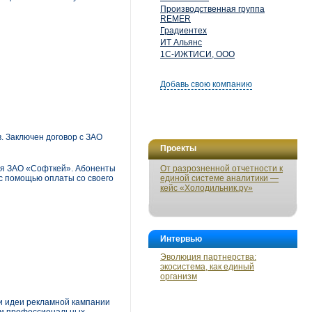
Производственная группа
REMER
Градиентех
ИТ Альянс
1С-ИЖТИСИ, ООО
Добавь свою компанию
 Заключен договор с ЗАО
Проекты
ия ЗАО «Софткей». Абоненты
От разрозненной отчетности к
с помощью оплаты со своего
единой системе аналитики —
кейс «Холодильник.ру»
Интервью
Эволюция партнерства:
экосистема, как единый
организм
ои идеи рекламной кампании