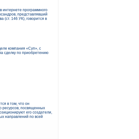
 в интернете программного
ександров, представлявший
 (ст. 146 УК), говорится в
деле компания «Суп», с
ла сделку по приобретению
ся в том, что он
го ресурсов, посвященных
позиционируют его создатели,
ых направлений по всей