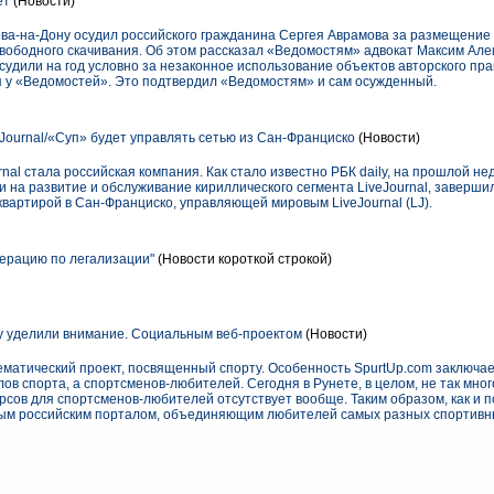
ет
(Новости)
ва-на-Дону осудил российского гражданина Сергея Аврамова за размещение
вободного скачивания. Об этом рассказал «Ведомостям» адвокат Максим Ал
удили на год условно за незаконное использование объектов авторского права
ся у «Ведомостей». Это подтвердил «Ведомостям» и сам осужденный.
eJournal/«Суп» будет управлять сетью из Сан-Франциско
(Новости)
nal стала российская компания. Как стало известно РБК daily, на прошлой не
 на развитие и обслуживание кириллического сегмента LiveJournal, заверши
-квартирой в Сан-Франциско, управляющей мировым LiveJournal (LJ).
перацию по легализации"
(Новости короткой строкой)
 уделили внимание. Социальным веб-проектом
(Новости)
матический проект, посвященный спорту. Особенность SpurtUp.com заключает
в спорта, а спортсменов-любителей. Сегодня в Рунете, в целом, не так мно
рсов для спортсменов-любителей отсутствует вообще. Таким образом, как и 
ным российским порталом, объединяющим любителей самых разных спортивн