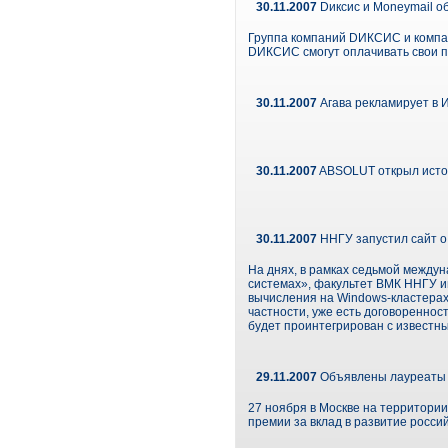
30.11.2007
Dиксис и Moneymail о
Группа компаний DИКСИС и компан
DИКСИС смогут оплачивать свои п
30.11.2007
Агава рекламирует в 
30.11.2007
ABSOLUT открыл исто
30.11.2007
ННГУ запустил сайт о 
На днях, в рамках седьмой межд
системах», факультет ВМК ННГУ 
вычисления на Windows-кластерах
частности, уже есть договореннос
будет проинтегрирован с известными
29.11.2007
Объявлены лауреаты 
27 ноября в Москве на территори
премии за вклад в развитие росси