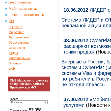
Безопасность
Мобильная связь
18.06.2012
ЛИДЕР об
Фиксированная связь
Система ЛИДЕР и OТ
ПО
рекламной акции для
Рынок ПК
Маркетинг
Торговые сети
08.06.2012
CyberPlat
Оборудование
расширяют возможно
Outsourcing
точки продаж
(Новос
Кадры
Регулирование
Впервые в России, 
Финансы
системы CyberPlat (
Web
системы Visa и феде
потребители в России
CMS Magazine: стоимость
не отходя от кассы –
создания корп. сайта в
Приволжском ФО
07.06.2012
«Мобильн
Город:
услугами
(Новости к
57 958
Средняя цена: