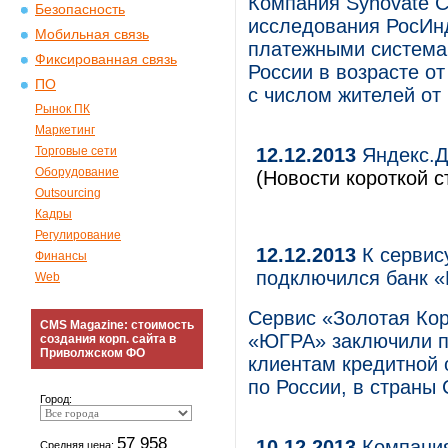
Компания Synovate C
Безопасность
исследования РосИн
Мобильная связь
платежными система
Фиксированная связь
России в возрасте от
ПО
с числом жителей от
Рынок ПК
Маркетинг
Торговые сети
12.12.2013
Яндекс.Д
Оборудование
(Новости короткой с
Outsourcing
Кадры
Регулирование
12.12.2013
К сервис
Финансы
подключился банк 
Web
Сервис «Золотая Ко
CMS Magazine: стоимость
«ЮГРА» заключили п
создания корп. сайта в
Приволжском ФО
клиентам кредитной 
по России, в страны 
Город:
57 958
10.12.2013
Компания
Средняя цена: