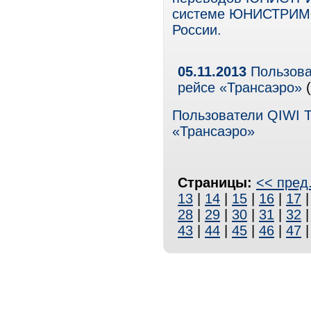
системе ЮНИСТРИМ т
России.
05.11.2013
Пользова
рейсе «Трансаэро»
(
Пользователи QIWI Т
«Трансаэро»
Страницы:
<< пред
13
|
14
|
15
|
16
|
17
28
|
29
|
30
|
31
|
32
43
|
44
|
45
|
46
|
47