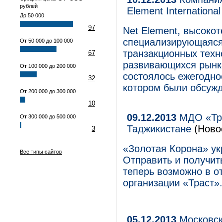
рублей
Element International
До 50 000
97
Net Element, высоко
специализирующаяся
От 50 000 до 100 000
транзакционных техн
67
развивающихся рынка
От 100 000 до 200 000
состоялось ежегодно
32
котором были обсуж
От 200 000 до 300 000
10
09.12.2013
МДО «Тра
От 300 000 до 500 000
Таджикистане
(Новос
3
«Золотая Корона» ук
Все типы сайтов
Отправить и получи
теперь возможно в о
организации «Траст»
05.12.2013
Московск