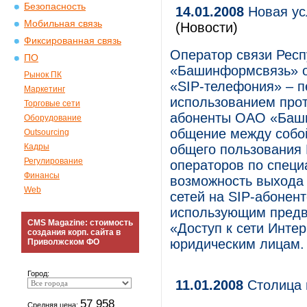
Безопасность
14.01.2008
Новая ус
Мобильная связь
(Новости)
Фиксированная связь
Оператор связи Рес
ПО
«Башинформсвязь» о
Рынок ПК
«SIP-телефония» – пе
Маркетинг
использованием прот
Торговые сети
абоненты ОАО «Баши
Оборудование
общение между собой
Outsourcing
Кадры
общего пользования 
Регулирование
операторов по спец
Финансы
возможность выхода 
Web
сетей на SIP-абонент
использующим предв
CMS Magazine: стоимость
«Доступ к сети Инте
создания корп. сайта в
юридическим лицам.
Приволжском ФО
Город:
11.01.2008
Столица 
57 958
Средняя цена: