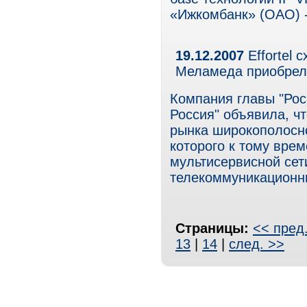
«Ижкомбанк» (ОАО) -
19.12.2007
Effortel 
Меламеда приобрел
Компания главы "Рос
Россия" объявила, чт
рынка широкополосно
которого к тому вре
мультисервисной сети
телекоммуникационны
Страницы:
<< пред
13
|
14
|
след. >>