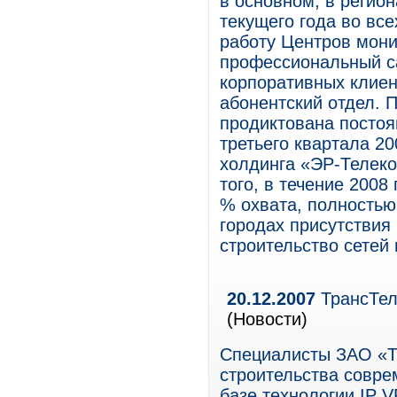
в основном, в регио
текущего года во вс
работу Центров мони
профессиональный ca
корпоративных клиен
абонентский отдел. 
продиктована постоя
третьего квартала 2
холдинга «ЭР-Телеко
того, в течение 2008
% охвата, полностью
городах присутствия
строительство сетей
20.12.2007
ТрансТел
(Новости)
Специалисты ЗАО «Т
строительства совре
базе технологии IP V