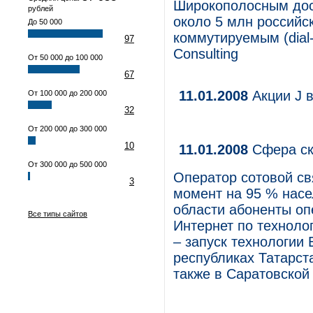
Широкополосным дост
рублей
около 5 млн российск
До 50 000
коммутируемым (dial-
97
Consulting
От 50 000 до 100 000
67
11.01.2008
Акции J 
От 100 000 до 200 000
32
От 200 000 до 300 000
10
11.01.2008
Сфера ск
От 300 000 до 500 000
Оператор сотовой св
3
момент на 95 % насе
области абоненты оп
Все типы сайтов
Интернет по техноло
– запуск технологии
республиках Татарст
также в Саратовской