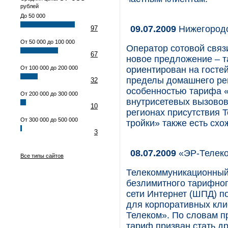
рублей
До 50 000
09.07.2009
Нижегородс
97
От 50 000 до 100 000
Оператор сотовой связ
67
новое предложение – 
От 100 000 до 200 000
ориентирован на госте
пределы домашнего рег
32
особенностью тарифа «
От 200 000 до 300 000
внутрисетевых вызовов
10
регионах присутствия T
От 300 000 до 500 000
тройки» также есть сх
3
08.07.2009
«ЭР-Телеко
Все типы сайтов
Телекоммуникационный
безлимитного тарифног
сети Интернет (ШПД) п
для корпоративных кли
Телеком». По словам п
тариф призван стать д