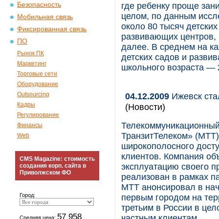
Безопасность
где ребенку проще зан
целом, по данным иссл
Мобильная связь
около 80 тысяч детских
Фиксированная связь
развивающих центров, ш
ПО
далее. В среднем на к
Рынок ПК
детских садов и развив
Маркетинг
школьного возраста — 
Торговые сети
Оборудование
Outsourcing
04.12.2009
Ижевск ста
Кадры
(Новости)
Регулирование
Телекоммуникационный
Финансы
ТранзитТелеком» (МТТ)
Web
широкополосного досту
клиентов. Компания об
CMS Magazine: стоимость
эксплуатацию своего п
создания корп. сайта в
Приволжском ФО
реализован в рамках п
МТТ анонсировал в нач
Город:
первым городом на тер
третьим в России в це
57 958
частным клиентам.
Средняя цена: