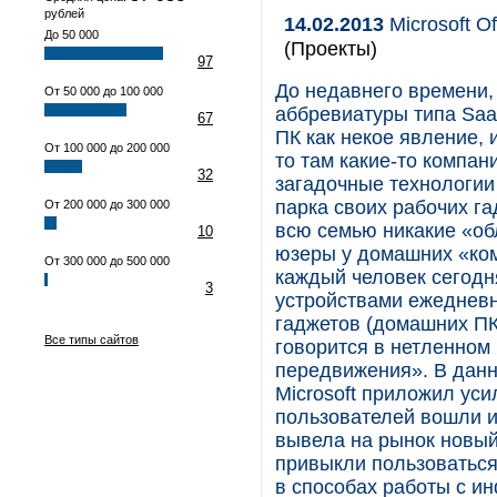
рублей
14.02.2013
Microsoft O
До 50 000
(Проекты)
97
До недавнего времени,
От 50 000 до 100 000
аббревиатуры типа Sa
67
ПК как некое явление,
От 100 000 до 200 000
то там какие-то компан
32
загадочные технологии
парка своих рабочих г
От 200 000 до 300 000
всю семью никакие «об
10
юзеры у домашних «ком
От 300 000 до 500 000
каждый человек сегодн
3
устройствами ежедневн
гаджетов (домашних ПК,
Все типы сайтов
говорится в нетленном 
передвижения». В данн
Microsoft приложил уси
пользователей вошли и
вывела на рынок новый 
привыкли пользоваться
в способах работы с и