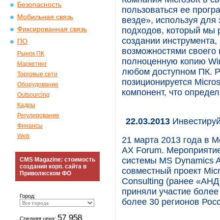
Безопасность
пользоваться ее прогр
Мобильная связь
везде», используя для 
Фиксированная связь
подходов, который мы 
создании инструмента,
ПО
возможностями своего 
Рынок ПК
полноценную копию Win
Маркетинг
любом доступном ПК. Р
Торговые сети
позиционируется Micros
Оборудование
компонент, что определ
Outsourcing
Кадры
Регулирование
22.03.2013
Инвестируй
Финансы
Web
21 марта 2013 года в М
AX Forum. Мероприяти
системы MS Dynamics A
CMS Magazine: стоимость
создания корп. сайта в
совместный проект Micr
Приволжском ФО
Consulting (ранее «АН
приняли участие более
Город:
более 30 регионов Росс
57 958
Средняя цена: